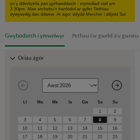
yn y dderbynfa pan gyrhaeddwch - mynediad olaf am
3.30pm. Mae archebu'n hanfodol ar gyfer Teithiau
dywysedig dan ddaear. Ar agor ddydd Mercher i ddydd Sul.
Gwybodaeth i ymwelwyr
Pethau i'w gweld a'u gwneu
Oriau agor
Ll
Ma
Me
Ia
Gw
Sa
Su
1
2
3
4
5
6
7
8
9
10
11
12
13
14
15
16
17
18
19
20
21
22
23