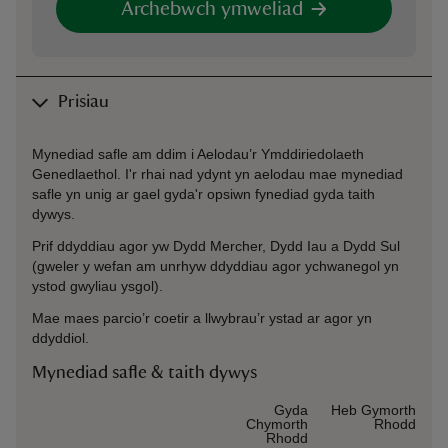
Archebwch ymweliad
Prisiau
Mynediad safle am ddim i Aelodau’r Ymddiriedolaeth
Genedlaethol. I'r rhai nad ydynt yn aelodau mae mynediad
safle yn unig ar gael gyda'r opsiwn fynediad gyda taith
dywys.
Prif ddyddiau agor yw Dydd Mercher, Dydd Iau a Dydd Sul
(gweler y wefan am unrhyw ddyddiau agor ychwanegol yn
ystod gwyliau ysgol).
Mae maes parcio’r coetir a llwybrau’r ystad ar agor yn
ddyddiol.
Mynediad safle & taith dywys
Ticket type
Gyda
Heb Gymorth
Chymorth
Rhodd
Rhodd