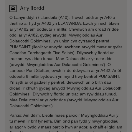
Ar y ffordd
O Lanymddyfri / Llandeilo (A40). Trowch oddi ar yr A40 a
theithio ar hyd yr A482 yn LLANWRDA. Ewch yn eich blaen
ar yr A482 am oddeutu 7 milltir. Chwiliwch am droad i’r dde
oddi ar yr A482, gydag arwydd ‘Mwyngloddiau Aur
Dolaucothi Goldmines’, yn union cyn cyrraedd pentref
PUMSAINT (lleolir yr arwydd uwchben arwydd mawr ar gyfer
Canolfan Farchogaeth Five Saints). Dilynwch y ffordd un
trac am ryw ddau funud. Mae Dolaucothi ar yr ochr dde
(arwydd ‘Mwyngloddiau Aur Dolaucothi Goldmines’). O
Lanbedr Pont Steffan, ewch i’r de-ddwyrain ar yr A482. Ar ôl
oddeutu 8 milltir byddwch yn mynd trwy bentref PUMSAINT.
Yn syth ar ôl gadael y pentref, dewiswch un o blith dau
droad i’r chwith gydag arwydd ‘Mwyngloddiau Aur Dolaucothi
Goldmines’. Dilynwch y ffordd un trac am ryw ddau funud.
Mae Dolaucothi ar yr ochr dde (arwydd ‘Mwyngloddiau Aur
Dolaucothi Goldmines’).
Parcio: Am ddim. Lleolir maes parcio’r Mwyngloddiau Aur y
tu mewn i’r brif fynedfa. Dim ond pan fydd y mwyngloddiau
ar agor y bydd y maes parcio hwn ar agor, a chaiff ei gloi am