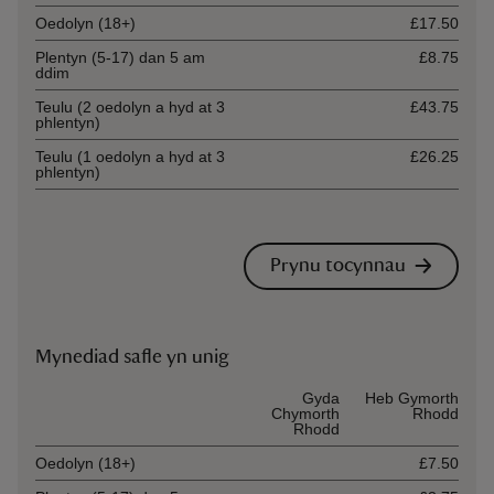
Oedolyn (18+)
£17.50
Plentyn (5-17) dan 5 am
£8.75
ddim
Teulu (2 oedolyn a hyd at 3
£43.75
phlentyn)
Teulu (1 oedolyn a hyd at 3
£26.25
phlentyn)
Prynu tocynnau
Mynediad safle yn unig
Ticket type
Gyda
Heb Gymorth
Chymorth
Rhodd
Rhodd
Oedolyn (18+)
£7.50