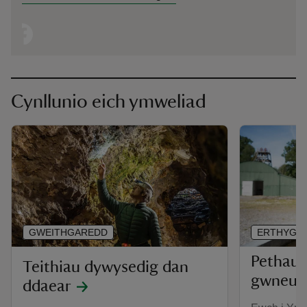
Cynllunio eich ymweliad
GWEITHGAREDD
ERTHYGL
Pethau 
Teithiau dywysedig dan
gwneud
ddaear