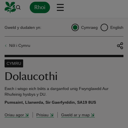
Rhoi
Yn
Back
Back
Back
Yn
Yn
Yn
Yn
Yn
Yn
Gweld y dudalen yn:
Cymraeg
English
l
l
l
l
l
l
l
ver
Nôl i Cymru
n
CYMRU
Dolaucothi
rship
Ewch i wisgo eich bŵts a darganfod unig Fwynglawdd Aur
Rhufeinig hysbys y DU.
Pumsaint, Llanwrda, Sir Gaerfyrddin, SA19 8US
rt
Oriau agor
Prisiau
Gweld ar y map
ays