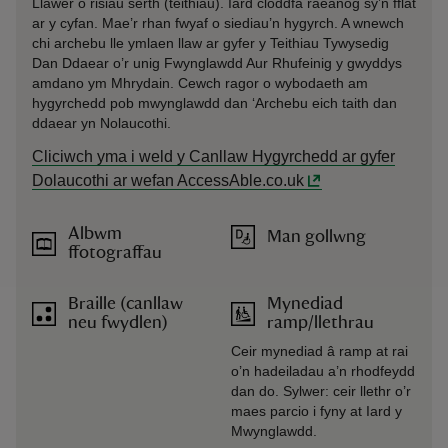
Llawer o risiau serth (teithiau). Iard cloddfa raeanog sy’n fflat
ar y cyfan. Mae’r rhan fwyaf o siediau’n hygyrch. A wnewch
chi archebu lle ymlaen llaw ar gyfer y Teithiau Tywysedig
Dan Ddaear o’r unig Fwynglawdd Aur Rhufeinig y gwyddys
amdano ym Mhrydain. Cewch ragor o wybodaeth am
hygyrchedd pob mwynglawdd dan ‘Archebu eich taith dan
ddaear yn Nolaucothi.
Cliciwch yma i weld y Canllaw Hygyrchedd ar gyfer
Dolaucothi ar wefan AccessAble.co.uk
Albwm
Man gollwng
ffotograffau
Braille (canllaw
Mynediad
neu fwydlen)
ramp/llethrau
Ceir mynediad â ramp at rai
o’n hadeiladau a’n rhodfeydd
dan do. Sylwer: ceir llethr o’r
maes parcio i fyny at Iard y
Mwynglawdd.