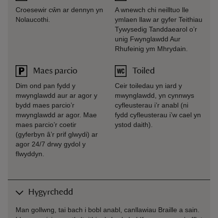
Croesewir cŵn ar dennyn yn
A wnewch chi neilltuo lle
Nolaucothi.
ymlaen llaw ar gyfer Teithiau
Tywysedig Tanddaearol o’r
unig Fwynglawdd Aur
Rhufeinig ym Mhrydain.
Maes parcio
Toiled
Dim ond pan fydd y
Ceir toiledau yn iard y
mwynglawdd aur ar agor y
mwynglawdd, yn cynnwys
bydd maes parcio’r
cyfleusterau i’r anabl (ni
mwynglawdd ar agor. Mae
fydd cyfleusterau i’w cael yn
maes parcio’r coetir
ystod daith).
(gyferbyn â’r prif glwydi) ar
agor 24/7 drwy gydol y
flwyddyn.
Hygyrchedd
Man gollwng, tai bach i bobl anabl, canllawiau Braille a sain.