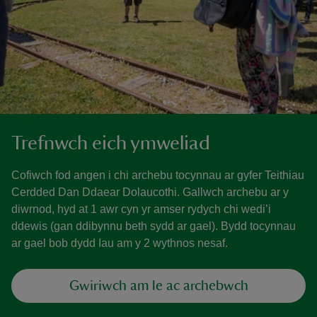
Trefnwch eich ymweliad
Cofiwch fod angen i chi archebu tocynnau ar gyfer Teithiau
Cerdded Dan Ddaear Dolaucothi. Gallwch archebu ar y
diwrnod, hyd at 1 awr cyn yr amser rydych chi wedi’i
ddewis (gan ddibynnu beth sydd ar gael). Bydd tocynnau
ar gael bob dydd Iau am y 2 wythnos nesaf.
Gwiriwch am le ac archebwch