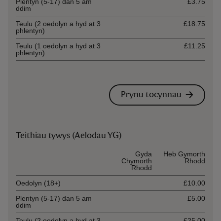
Plentyn (5-17) dan 5 am
£3.75
ddim
Teulu (2 oedolyn a hyd at 3
£18.75
phlentyn)
Teulu (1 oedolyn a hyd at 3
£11.25
phlentyn)
Prynu tocynnau
Teithiau tywys (Aelodau YG)
Ticket type
Gyda
Heb Gymorth
Chymorth
Rhodd
Rhodd
Oedolyn (18+)
£10.00
Plentyn (5-17) dan 5 am
£5.00
ddim
Teulu (2 oedolyn a hyd at 3
£25.00