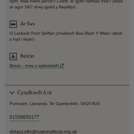
5pm. Mae maes parcio’r Coetir, ar gyfer teithiau trwy’r ystad,
ar agor 24/7 drwy gydol y flwyddyn;
Ar fws
O Lanbedr Pont Steffan (chwiliwch Bws Bach Y Wlad i ddod
o hyd i lwybr)
Beicio
Beicio
-
mwy o wybodaeth
Cysylltwch â ni
Pumsaint, Llanwrda, Sir Gaerfyrddin, SA19 8US
01558650177
dolaucothi@nationaltrust.org.uk