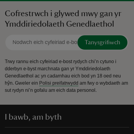
Cofrestrwch i glywed mwy gan yr
Ymddiriedolaeth Genedlaethol
Tanysgrifiwch
Trwy rannu eich cyfeiriad e-bost rydych chi’n cytuno i
dderbyn e-byst marchnata gan yr Ymddiriedolaeth
Genedlaethol ac yn cadarnhau eich bod yn 18 oed neu
hŷn.
Gweler ein
Polisi preifatrwydd
am fwy o wybdaeth am
sut rydyn ni’n gofalu am eich data personol.
I bawb, am byth