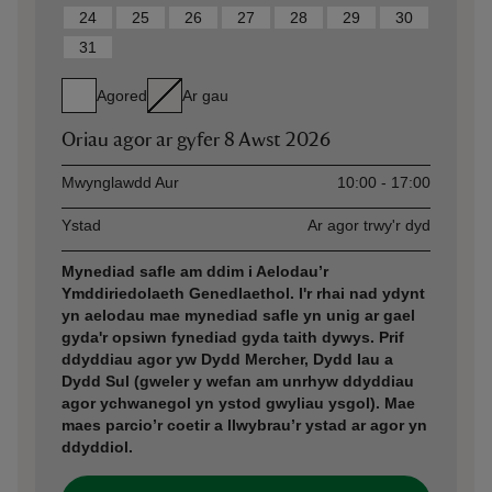
24
25
26
27
28
29
30
31
Agored
Ar gau
Oriau agor ar gyfer
8 Awst 2026
Asset
Opening time
Mwynglawdd Aur
10:00 - 17:00
Ystad
Ar agor trwy'r dyd
Mynediad safle am ddim i Aelodau’r
Ymddiriedolaeth Genedlaethol. I'r rhai nad ydynt
yn aelodau mae mynediad safle yn unig ar gael
gyda'r opsiwn fynediad gyda taith dywys. Prif
ddyddiau agor yw Dydd Mercher, Dydd Iau a
Dydd Sul (gweler y wefan am unrhyw ddyddiau
agor ychwanegol yn ystod gwyliau ysgol). Mae
maes parcio’r coetir a llwybrau’r ystad ar agor yn
ddyddiol.