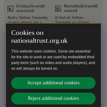
Grisiau/tirwedd
Mynediad/tirwedd
anwastad
wastad
Bydd y Teithiau Tywysedig
Er bod ein Teithiau
yn para oddeutu awr a
Tywysedig yn cynnwys
chwarter. Mae’r llwybr yn
grisiau serth a cherdded i
Cookies on
1km o hyd a cheir grisiau
fyny llethrau, mae Iard y
allanol serth i fyny ac i lawr
Mwynglawdd yn wastad. Ceir
nationaltrust.org.uk
o’r mwynglawdd a bydd yn
rhywfaint o lethr o’r maes
rhaid cerdded rhywfaint ar
parcio i fyny at Iard y
lwybrau sy’n dringo.
Mwynglawdd
This website uses cookies. Some are essential
for the site to work or are used by embedded third
Llwybr hygyrch
Toiled hygyrch
party tools (such as video and audio players), and
a/neu fap
so will always be turned on.
Mynediad gwastad at doiled
Mae llawer o’n siediau
i’r anabl lle ceir canllaw,
peiriannau yn hygyrch i
cordyn argyfwng a
ddefnyddwyr cadeiriau
Accept additional cookies
chyfleusterau newid
olwyn a chymhorthion
babanod.
cerdded
Reject additional cookies