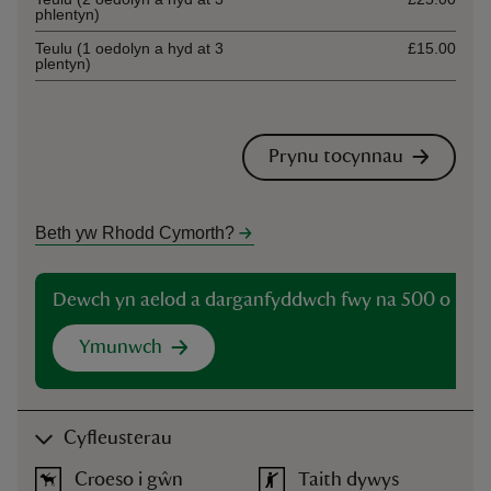
phlentyn)
Teulu (1 oedolyn a hyd at 3
£15.00
plentyn)
Prynu tocynnau
Beth yw Rhodd Cymorth?
Dewch yn aelod a darganfyddwch fwy na 500 o lefy
Ymunwch
Cyfleusterau
Croeso i gŵn
Taith dywys