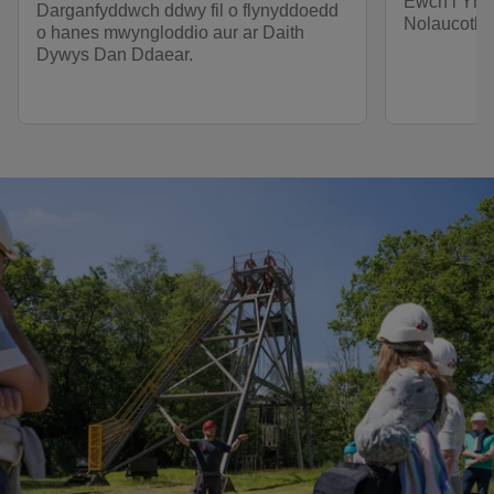
Ewch i Ymw
Darganfyddwch ddwy fil o flynyddoedd
Nolaucothi
o hanes mwyngloddio aur ar Daith
Dywys Dan Ddaear.