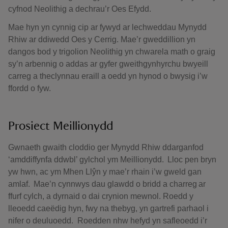
cyfnod Neolithig a dechrau’r Oes Efydd.
Mae hyn yn cynnig cip ar fywyd ar lechweddau Mynydd
Rhiw ar ddiwedd Oes y Cerrig. Mae’r gweddillion yn
dangos bod y trigolion Neolithig yn chwarela math o graig
sy’n arbennig o addas ar gyfer gweithgynhyrchu bwyeill
carreg a theclynnau eraill a oedd yn hynod o bwysig i’w
ffordd o fyw.
Prosiect Meillionydd
Gwnaeth gwaith cloddio ger Mynydd Rhiw ddarganfod
‘amddiffynfa ddwbl’ gylchol ym Meillionydd. Lloc pen bryn
yw hwn, ac ym Mhen Llŷn y mae’r rhain i’w gweld gan
amlaf. Mae’n cynnwys dau glawdd o bridd a charreg ar
ffurf cylch, a dyrnaid o dai crynion mewnol. Roedd y
lleoedd caeëdig hyn, fwy na thebyg, yn gartrefi parhaol i
nifer o deuluoedd. Roedden nhw hefyd yn safleoedd i’r