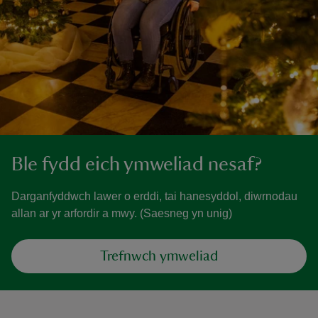
Ble fydd eich ymweliad nesaf?
Darganfyddwch lawer o erddi, tai hanesyddol, diwrnodau
allan ar yr arfordir a mwy. (Saesneg yn unig)
Trefnwch ymweliad