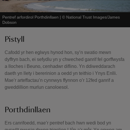
Pentref arfordirol Porthdinllaen
|
©
National Trust Images/James
Dobson
Pistyll
Cafodd yr hen eglwys hynod hon, sy’n swatio mewn
dyffryn bach, ei sefydlu yn y chweched ganrif fel gorffwysfa
a lloches i Beuno, cenhadwr diflino. Yn ddiweddarach
daeth yn llety i bererinion a oedd yn teithio i Ynys Enlli.
Mae’r arteffactau’n cynnwys ffynnon o’r 12fed ganrif a
gweddillion murlun canoloesol.
Porthdinllaen
Ers canrifoedd, mae’r pentref bach hwn wedi bod yn
gyswllt pwysig rhwng trigolion Llŷn a’r môr. Yn enwog am