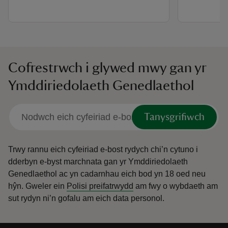
Cofrestrwch i glywed mwy gan yr
Ymddiriedolaeth Genedlaethol
Tanysgrifiwch
Trwy rannu eich cyfeiriad e-bost rydych chi’n cytuno i
dderbyn e-byst marchnata gan yr Ymddiriedolaeth
Genedlaethol ac yn cadarnhau eich bod yn 18 oed neu
hŷn.
Gweler ein
Polisi preifatrwydd
am fwy o wybdaeth am
sut rydyn ni’n gofalu am eich data personol.