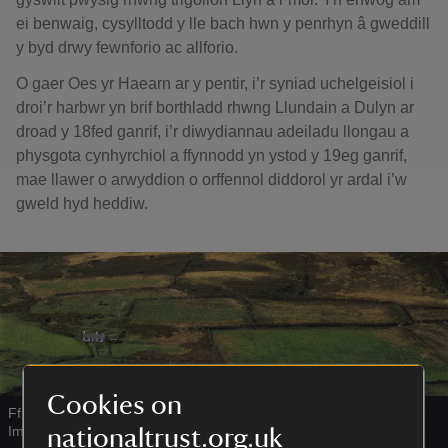
ei benwaig, cysylltodd y lle bach hwn y penrhyn â gweddill
y byd drwy fewnforio ac allforio.
O gaer Oes yr Haearn ar y pentir, i’r syniad uchelgeisiol i
droi’r harbwr yn brif borthladd rhwng Llundain a Dulyn ar
droad y 18fed ganrif, i’r diwydiannau adeiladu llongau a
physgota cynhyrchiol a ffynnodd yn ystod y 19eg ganrif,
mae llawer o arwyddion o orffennol diddorol yr ardal i’w
gweld hyd heddiw.
Cookies on
Ffiniau caeau traddodiadol ym Mhen Llŷn
|
©
National Trust
Images/Joe Cornish
nationaltrust.org.uk