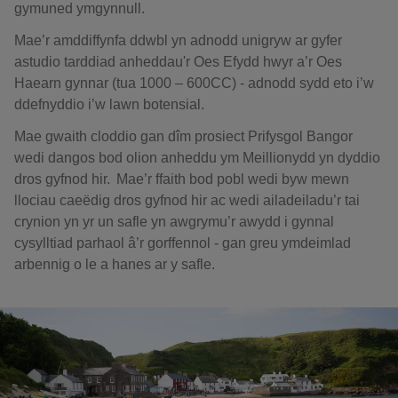
gymuned ymgynnull.
Mae’r amddiffynfa ddwbl yn adnodd unigryw ar gyfer
astudio tarddiad anheddau'r Oes Efydd hwyr a’r Oes
Haearn gynnar (tua 1000 – 600CC) - adnodd sydd eto i’w
ddefnyddio i’w lawn botensial.
Mae gwaith cloddio gan dîm prosiect Prifysgol Bangor
wedi dangos bod olion anheddu ym Meillionydd yn dyddio
dros gyfnod hir. Mae’r ffaith bod pobl wedi byw mewn
llociau caeëdig dros gyfnod hir ac wedi ailadeiladu’r tai
crynion yn yr un safle yn awgrymu’r awydd i gynnal
cysylltiad parhaol â’r gorffennol - gan greu ymdeimlad
arbennig o le a hanes ar y safle.