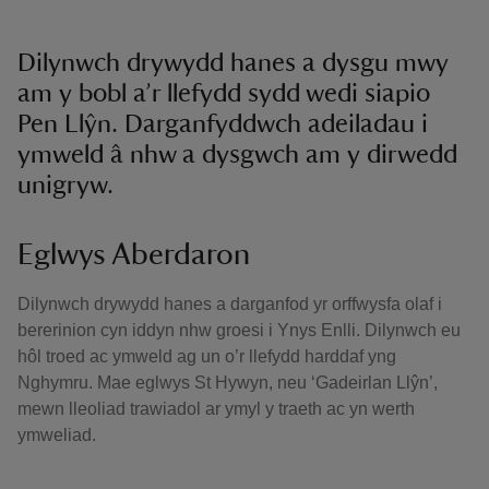
Dilynwch drywydd hanes a dysgu mwy
am y bobl a’r llefydd sydd wedi siapio
Pen Llŷn. Darganfyddwch adeiladau i
ymweld â nhw a dysgwch am y dirwedd
unigryw.
Eglwys Aberdaron
Dilynwch drywydd hanes a darganfod yr orffwysfa olaf i
bererinion cyn iddyn nhw groesi i Ynys Enlli. Dilynwch eu
hôl troed ac ymweld ag un o’r llefydd harddaf yng
Nghymru. Mae eglwys St Hywyn, neu ‘Gadeirlan Llŷn’,
mewn lleoliad trawiadol ar ymyl y traeth ac yn werth
ymweliad.