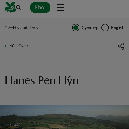
Rhoi
Yn
Back
Back
Back
Yn
Yn
Yn
Yn
Yn
Yn
Gweld y dudalen yn:
Cymraeg
English
l
l
l
l
l
l
l
ver
Nôl i Cymru
n
Hanes Pen Llŷn
rship
rt
ays