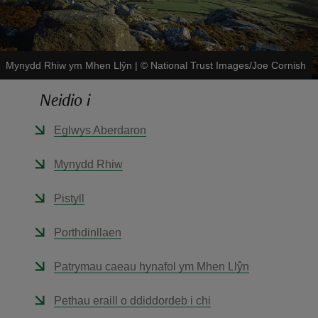
Mynydd Rhiw ym Mhen Llŷn
|
©
National Trust Images/Joe Cornish
Neidio i
reas
-Z
Eglwys Aberdaron
Mynydd Rhiw
hings
o do
Pistyll
ace
Porthdinllaen
ypes
Patrymau caeau hynafol ym Mhen Llŷn
Pethau eraill o ddiddordeb i chi