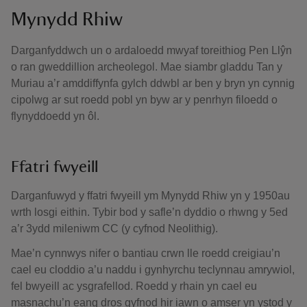
Mynydd Rhiw
Darganfyddwch un o ardaloedd mwyaf toreithiog Pen Llŷn
o ran gweddillion archeolegol. Mae siambr gladdu Tan y
Muriau a’r amddiffynfa gylch ddwbl ar ben y bryn yn cynnig
cipolwg ar sut roedd pobl yn byw ar y penrhyn filoedd o
flynyddoedd yn ôl.
Ffatri fwyeill
Darganfuwyd y ffatri fwyeill ym Mynydd Rhiw yn y 1950au
wrth losgi eithin. Tybir bod y safle’n dyddio o rhwng y 5ed
a’r 3ydd mileniwm CC (y cyfnod Neolithig).
Mae’n cynnwys nifer o bantiau crwn lle roedd creigiau’n
cael eu cloddio a’u naddu i gynhyrchu teclynnau amrywiol,
fel bwyeill ac ysgrafellod. Roedd y rhain yn cael eu
masnachu’n eang dros gyfnod hir iawn o amser yn ystod y