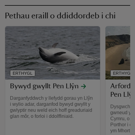
Pethau eraill o ddiddordeb i chi
ERTHYGL
ERTHYGL
Bywyd gwyllt Pen Llŷn
Arfordi
Pen Llŷ
Darganfyddwch y llefydd gorau yn Llŷn
i wylio adar, darganfod bywyd gwyllt y
Dysgwch fw
gwlyptir neu weld eich hoff greaduriaid
gwneud ym
glan môr, o forloi i ddolffiniaid.
Cymru, o c
Porthor i d
ym Mhorth 