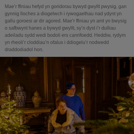
Mae’r ffiniau hefyd yn goridorau bywyd gwyllt pwysig, gan
gynnig lloches a diogelwch i rywogaethau nad ydynt yn
gallu goroesi ar dir agored. Mae’r ffiniau yn aml yn bwysig
o safbwynt hanes a bywyd gwyllt, sy’n dyst i’r dulliau
adeiladu sydd wedi bodoli ers canrifoedd. Heddiw, rydym
yn rheoli’r cloddiau’n ofalus i ddiogelu’r nodwedd
draddodiadol hon.