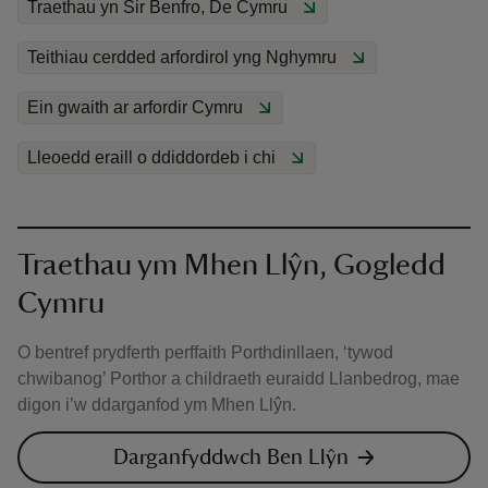
Traethau yn Sir Benfro, De Cymru
Teithiau cerdded arfordirol yng Nghymru
Ein gwaith ar arfordir Cymru
Lleoedd eraill o ddiddordeb i chi
Traethau ym Mhen Llŷn, Gogledd
Cymru
O bentref prydferth perffaith Porthdinllaen, ‘tywod
chwibanog’ Porthor a childraeth euraidd Llanbedrog, mae
digon i’w ddarganfod ym Mhen Llŷn.
Darganfyddwch Ben Llŷn