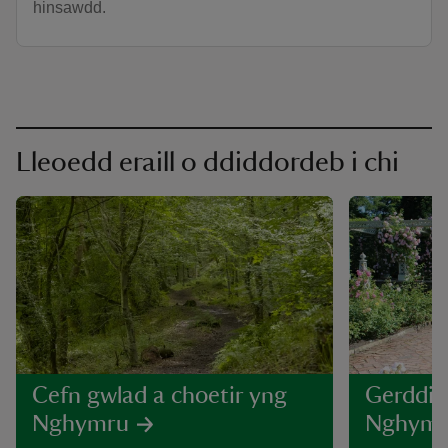
hinsawdd.
Lleoedd eraill o ddiddordeb i chi
Cefn gwlad a choetir yng
Gerddi 
Nghymru
Nghymr