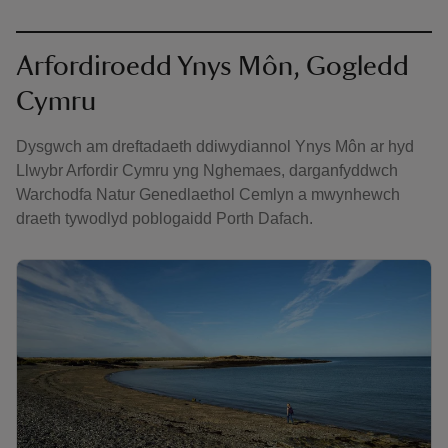
Arfordiroedd Ynys Môn, Gogledd
Cymru
Dysgwch am dreftadaeth ddiwydiannol Ynys Môn ar hyd
Llwybr Arfordir Cymru yng Nghemaes, darganfyddwch
Warchodfa Natur Genedlaethol Cemlyn a mwynhewch
draeth tywodlyd poblogaidd Porth Dafach.