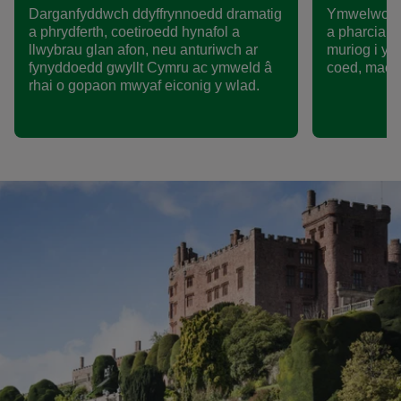
Darganfyddwch ddyffrynnoedd dramatig
Ymwelwch â
a phrydferth, coetiroedd hynafol a
a pharciau 
llwybrau glan afon, neu anturiwch ar
muriog i ys
fynyddoedd gwyllt Cymru ac ymweld â
coed, mae d
rhai o gopaon mwyaf eiconig y wlad.