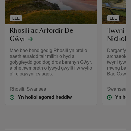
LLE
LLE
Rhosili ac Arfordir De
Twyni 
Gŵyr
Nichola
Mae bae bendigedig Rhosili yn brolio
Darganfydd
traeth euraidd tair milltir o hyd a
archaeoleg 
golygfeydd godidog dros benrhyn Gŵyr,
twyni tywod
a phethwmbreth o fywyd gwyllt i’w wylio
rhwng bae 
o’r clogwyni cyfagos.
Bae Oxwich
Rhosili, Swansea
Swansea
Yn hollol agored heddiw
Yn hol