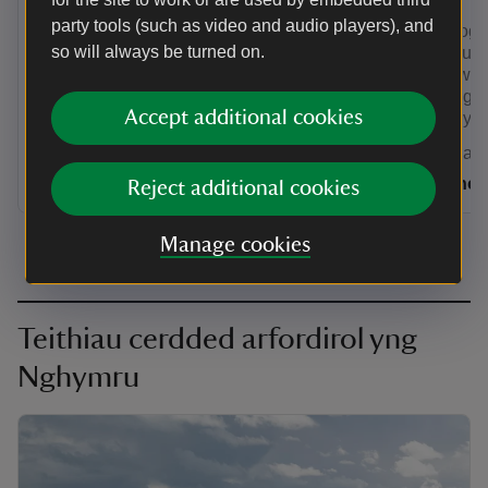
Darn gwyllt o arfordir lle mae diwydiant
ac antur yn cyfuno â Morlyn Glas,
party tools (such as video and audio players), and
Yn boblogai
traethau, creigiau ac adfeilion.
so will always be turned on.
antur neu n
gwyllt hwn 
tywod a gwly
Accept additional cookies
gwylio bywy
Castlemarti
Yn hollol agored heddiw
Yn hol
Reject additional cookies
Manage cookies
Teithiau cerdded arfordirol yng
Nghymru