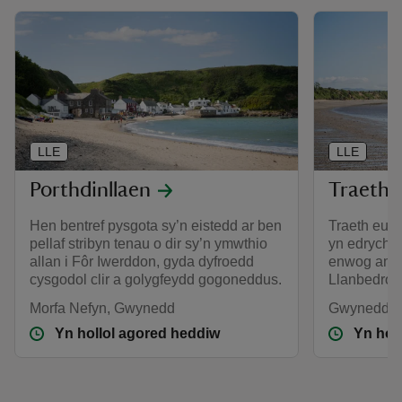
LLE
LLE
Porthdinllaen
Traeth 
Hen bentref pysgota sy’n eistedd ar ben
Traeth eura
pellaf stribyn tenau o dir sy’n ymwthio
yn edrych 
allan i Fôr Iwerddon, gyda dyfroedd
enwog am ei
cysgodol clir a golygfeydd gogoneddus.
Llanbedrog 
Morfa Nefyn, Gwynedd
Gwynedd
Yn hollol agored heddiw
Yn hol