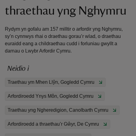
thraethau yng Nghymru
Rydym yn gofalu am 157 milltir o arfordir yng Nghymru,
sy’n cynnwys rhai o draethau gorau’r wlad, o draethau
euraidd eang a childraethau cudd i forluniau gwyllt a
reas
darnau o Lwybr Arfordir Cymru.
-Z
Neidio i
hings
o do
Traethau ym Mhen Llŷn, Gogledd Cymru
ace
Arfordiroedd Ynys Môn, Gogledd Cymru
ypes
Traethau yng Ngheredigion, Canolbarth Cymru
Arfordiroedd a thraethau’r Gŵyr, De Cymru