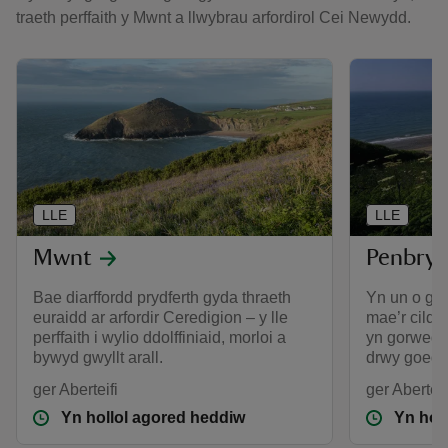
traeth perffaith y Mwnt a llwybrau arfordirol Cei Newydd.
LLE
LLE
Mwnt
Penbry
Bae diarffordd prydferth gyda thraeth
Yn un o gyf
euraidd ar arfordir Ceredigion – y lle
mae’r cildr
perffaith i wylio ddolffiniaid, morloi a
yn gorwedd 
bywyd gwyllt arall.
drwy goedw
ger Aberteifi
ger Abertei
Yn hollol agored heddiw
Yn hol