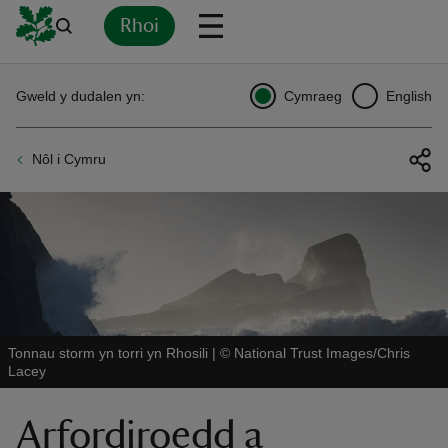
Rhoi
Yn
Back
Back
Back
Yn
Yn
Yn
Yn
Yn
Yn
Gweld y dudalen yn:
Cymraeg
English
l
l
l
l
l
l
l
ver
Nôl i Cymru
n
rship
Tonnau storm yn torri yn Rhosili
|
©
National Trust Images/Chris
rt
Lacey
Arfordiroedd a
ays