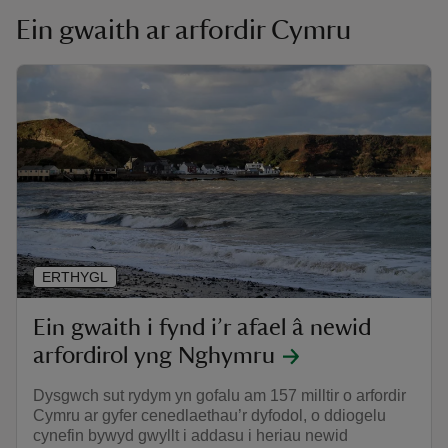
Ein gwaith ar arfordir Cymru
ERTHYGL
Ein gwaith i fynd i’r afael â newid
arfordirol yng Nghymru
Dysgwch sut rydym yn gofalu am 157 milltir o arfordir
Cymru ar gyfer cenedlaethau’r dyfodol, o ddiogelu
cynefin bywyd gwyllt i addasu i heriau newid