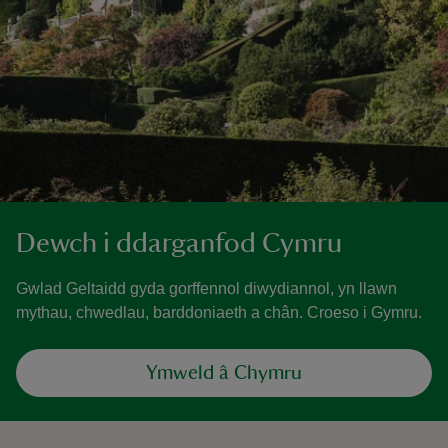
Dewch i ddarganfod Cymru
Gwlad Geltaidd gyda gorffennol diwydiannol, yn llawn
mythau, chwedlau, barddoniaeth a chân. Croeso i Gymru.
Ymweld â Chymru