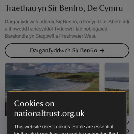
Traethau yn Sir Benfro, De Cymru
Darganfyddwch arfordir Sir Benfro, o Forlyn Glas Abereiddi
a thirwedd hanesyddol Tyddewi i fae poblogaidd
Barafundle yn Stagbwll a Freshwater West.
Darganfyddwch Sir Benfro
Cookies on
LLE
LLE
nationaltrust.org.uk
Abereiddi i Abermawr
Freshwa
This website uses cookies. Some are essential
Gupton
for the site to work or are used by embedded third