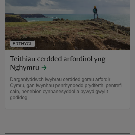
ERTHYGL
Teithiau cerdded arfordirol yng
Nghymru
Darganfyddwch lwybrau cerdded gorau arfordir
Cymru, gan fwynhau penrhynoedd prydferth, pentrefi
cain, henebion cynhanesyddol a bywyd gwyllt
godidog.