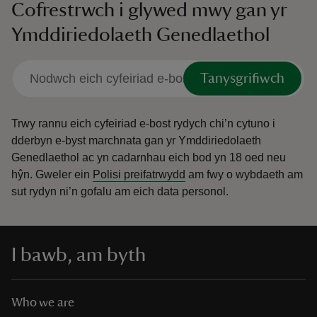
Cofrestrwch i glywed mwy gan yr
Ymddiriedolaeth Genedlaethol
Tanysgrifiwch
Trwy rannu eich cyfeiriad e-bost rydych chi’n cytuno i
dderbyn e-byst marchnata gan yr Ymddiriedolaeth
Genedlaethol ac yn cadarnhau eich bod yn 18 oed neu
hŷn.
Gweler ein
Polisi preifatrwydd
am fwy o wybdaeth am
sut rydyn ni’n gofalu am eich data personol.
I bawb, am byth
Who we are