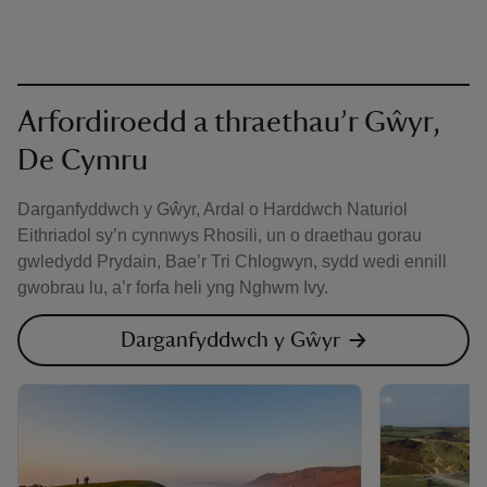
Arfordiroedd a thraethau’r Gŵyr,
De Cymru
Darganfyddwch y Gŵyr, Ardal o Harddwch Naturiol
Eithriadol sy’n cynnwys Rhosili, un o draethau gorau
gwledydd Prydain, Bae’r Tri Chlogwyn, sydd wedi ennill
gwobrau lu, a’r forfa heli yng Nghwm Ivy.
Darganfyddwch y Gŵyr