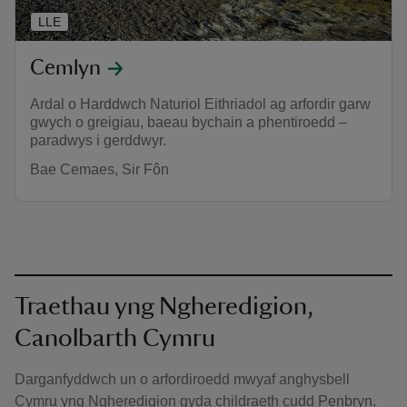
LLE
Cemlyn
Ardal o Harddwch Naturiol Eithriadol ag arfordir garw
gwych o greigiau, baeau bychain a phentiroedd –
paradwys i gerddwyr.
Bae Cemaes, Sir Fôn
Traethau yng Ngheredigion,
Canolbarth Cymru
Darganfyddwch un o arfordiroedd mwyaf anghysbell
Cymru yng Ngheredigion gyda childraeth cudd Penbryn,