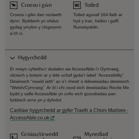
Croeso i gŵn
Toiled
Croeso i gŵn dan reolaeth
Toiled agosaf 164 llath ar
dynn. Byddwch yn ofalus
hyd y trac, heibio i gaffi
gydag ymylon y clogwynni
Runwayskiln.
a’ch ci.
Hygyrchedd
Er mwyn cyfieithu’r dudalen we AccessAble i’r Gymraeg,
cliciwch y botwm ar y dde uchaf gyda’r label “Accessibility”.
Dewiswch “newid iaith” ac o’r rhestr o ddewisiadau dewiswch
“Welsh/Cymraeg”. Ar ôl i chi osod eich dewisiadau Recite Me
bydd y safle AccessAble yn cofio eich gosodiadau pan
fyddwch arno yn y dyfodol.
Canllaw hygyrchedd ar gyfer Traeth a Chors Marloes -
AccessAble.co.uk
Grisiau/tirwedd
Mynediad