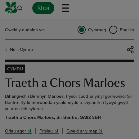
Rhoi
Yn
Back
Back
Back
Yn
Yn
Yn
Yn
Yn
Yn
Gweld y dudalen yn:
Cymraeg
English
l
l
l
l
l
l
l
ver
Nôl i Cymru
n
CYMRU
Traeth a Chors Marloes
rship
Dihangwch i Benrhyn Marloes, trysor cudd ar ymyl gorllewinol Sir
Benfro. Bydd morweddau ysblennydd a chyfoeth o fywyd gwyllt
yn aros i’ch cyfarch.
rt
Traeth a Chors Marloes, Sir Benfro, SA62 3BH
Oriau agor
Prisiau
Gweld ar y map
ays