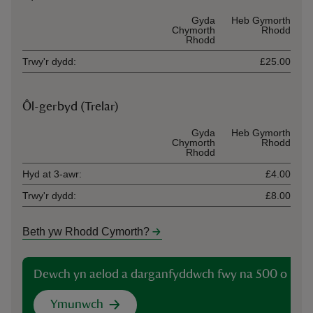
Ticket type
Gyda
Heb Gymorth
Chymorth
Rhodd
Rhodd
Trwy'r dydd:
£25.00
Ôl-gerbyd (Trelar)
Ticket type
Gyda
Heb Gymorth
Chymorth
Rhodd
Rhodd
Hyd at 3-awr:
£4.00
Trwy'r dydd:
£8.00
Beth yw Rhodd Cymorth?
Dewch yn aelod a darganfyddwch fwy na 500 o lefy
Ymunwch