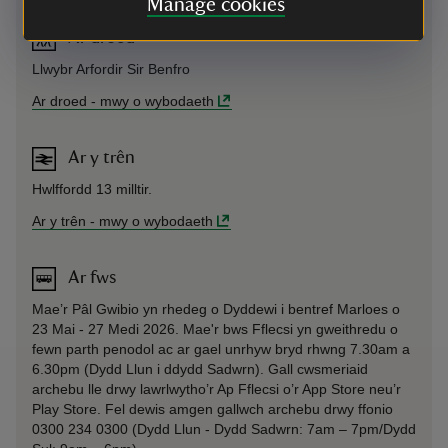
Manage cookies
Ar droed
Llwybr Arfordir Sir Benfro
Ar droed
-
mwy o wybodaeth
Ar y trên
Hwlffordd 13 milltir.
Ar y trên
-
mwy o wybodaeth
Ar fws
Mae’r Pâl Gwibio yn rhedeg o Dyddewi i bentref Marloes o
23 Mai - 27 Medi 2026. Mae'r bws Fflecsi yn gweithredu o
fewn parth penodol ac ar gael unrhyw bryd rhwng 7.30am a
6.30pm (Dydd Llun i ddydd Sadwrn). Gall cwsmeriaid
archebu lle drwy lawrlwytho’r Ap Fflecsi o’r App Store neu’r
Play Store. Fel dewis amgen gallwch archebu drwy ffonio
0300 234 0300 (Dydd Llun - Dydd Sadwrn: 7am – 7pm/Dydd