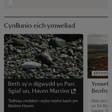
Cynllunio eich ymweliad
ERTHYGL
Ymweld 
Beth sy'n digwydd yn Parc
Benfro g
Sgiaf un, Haven Martins
Mae ein lle
Teithiau cerdded i wylio morloi bach ym
yn Sir Benf
Martins Haven
bawen. Dys