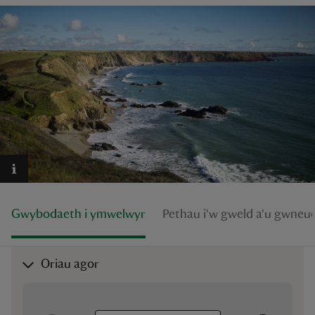
reas
-Z
hings
o do
Gwybodaeth i ymwelwyr
Pethau i'w gweld a'u gwneu
ace
ypes
Oriau agor