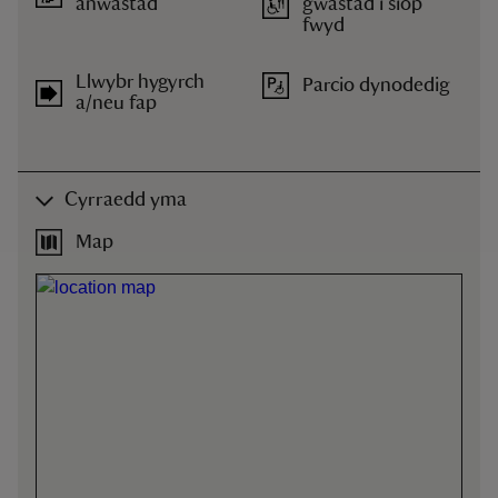
anwastad
gwastad i siop
fwyd
Llwybr hygyrch
Parcio dynodedig
a/neu fap
Cyrraedd yma
Map