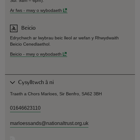
Sul: 9am – 6pm).
Ar fws
-
mwy o wybodaeth
Beicio
Edrychwch ar lwybrau beic lleol ar wefan y Rhwydwaith
Beicio Cenedlaethol.
Beicio
-
mwy o wybodaeth
Cysylltwch â ni
Traeth a Chors Marloes, Sir Benfro, SA62 3BH
01646623110
marloessands@nationaltrust.org.uk