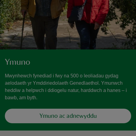
Ymuno
Mwynhewch fynediad i fwy na 500 o leoliadau gydag
aelodaeth yr Ymddiriedolaeth Genedlaethol. Ymunwch
heddiw a helpwch i ddiogelu natur, harddwch a hanes – i
bawb, am byth.
Ymuno ac adnewyddu