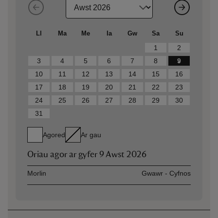
Ll
Ma
Me
Ia
Gw
Sa
Su
1
2
3
4
5
6
7
8
9
10
11
12
13
14
15
16
17
18
19
20
21
22
23
24
25
26
27
28
29
30
31
Agored
Ar gau
Oriau agor ar gyfer
9 Awst 2026
Asset
Opening time
Morlin
Gwawr - Cyfnos