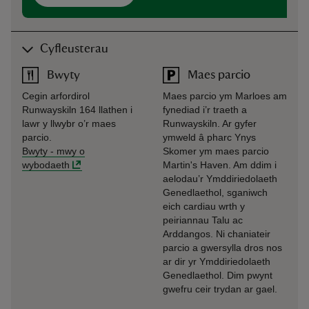
Cyfleusterau
Bwyty
Maes parcio
Cegin arfordirol
Maes parcio ym Marloes am
Runwayskiln 164 llathen i
fynediad i’r traeth a
lawr y llwybr o’r maes
Runwayskiln. Ar gyfer
parcio.
ymweld â pharc Ynys
Bwyty
-
mwy o
Skomer ym maes parcio
wybodaeth
Martin's Haven. Am ddim i
aelodau’r Ymddiriedolaeth
Genedlaethol, sganiwch
eich cardiau wrth y
peiriannau Talu ac
Arddangos. Ni chaniateir
parcio a gwersylla dros nos
ar dir yr Ymddiriedolaeth
Genedlaethol. Dim pwynt
gwefru ceir trydan ar gael.