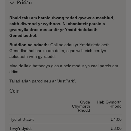
Prisiau
Rhaid talu am barcio rhwng toriad gwawr a machlud,
saith diwrnod yr wythnos. Ni chaniateir parcio a
gwersylla dros nos ar dir yr Ymddiriedolaeth
Genedlaethol.
Buddion aelodaeth:
Gall aelodau yr Ymddiriedolaeth
Genedlaethol barcio am ddim, sganiwch eich cerdyn
aelodaeth wrth gyrraedd.
Mae deiliaid bathodyn glas a beic modur yn cael parcio am
ddim.
Taliad arian parod neu ar ‘JustPark’.
Ceir
Ticket type
Gyda
Heb Gymorth
Chymorth
Rhodd
Rhodd
Hyd at 3-awr:
£4.00
Trwy'r dydd:
£8.00