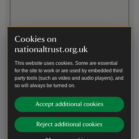
Cookies on
Cyfarwyddiadau trwy Google Maps
nationaltrust.org.uk
Ar y ffordd
This website uses cookies. Some are essential
B4327 o Hwlffordd, dilynwch arwyddion am Marloes a
for the site to work or are used by embedded third
dechrau Martin’s Haven. Chwith ym Mhentref Marloes ar
party tools (such as video and audio players), and
gyfer Traeth Marloes; yn syth drwy’r pentref ar gyfer Martin’s
so will always be turned on.
Haven - dilynwch yr arwyddion
Parcio: Codir tâl parcio, parcio am ddim i aelodau'r
Accept additional cookies
Ymddiriedolaeth Genedlaethol. Mae tocynnau dydd yn ddilys
ar y diwrnod hwnnw yn holl feysydd parcio yr
Ymddiriedolaeth Genedlaethol yn Sir Benfro.
Reject additional cookies
Sat Nav: Traeth a Chors Marloes SA62 3BH Martin’s Haven
SA62 3BJ