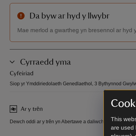
Da byw ar hyd y llwybr
Mae merlod a gwartheg yn bresennol ar hyd y 
Cyrraedd yma
Cyfeiriad
Siop yr Ymddiriedolaeth Genedlaethol, 3 Bythynnod Gwy
Cooki
Ar y trên
This webs
Dewch oddi ar y trên yn Abertawe a daliwch fws i orsaf fysu
are used 