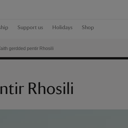
hip
Support us
Holidays
Shop
aith gerdded pentir Rhosili
tir Rhosili