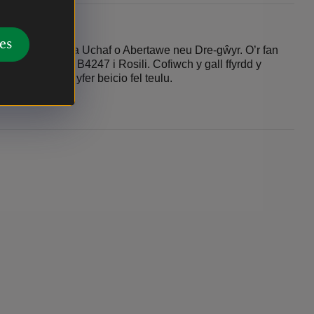
es
aethol 04 i Gila Uchaf o Abertawe neu Dre-gŵyr. O’r fan
rlage ac yna’r B4247 i Rosili. Cofiwch y gall ffyrdd y
 yn addas ar gyfer beicio fel teulu.