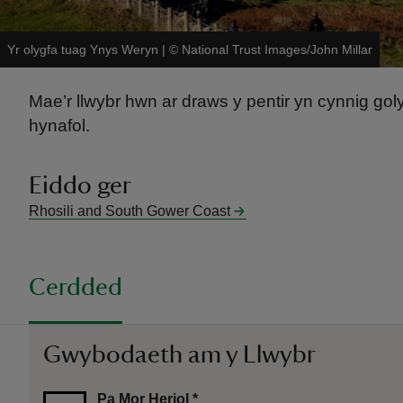
Yr olygfa tuag Ynys Weryn
|
©
National Trust Images/John Millar
Mae’r llwybr hwn ar draws y pentir yn cynnig goly
hynafol.
Eiddo ger
Rhosili and South Gower Coast
Cerdded
Gwybodaeth am y Llwybr
Pa Mor Heriol
*