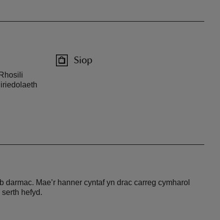
Siop
Rhosili
iriedolaeth
eb darmac. Mae’r hanner cyntaf yn drac carreg cymharol
 serth hefyd.