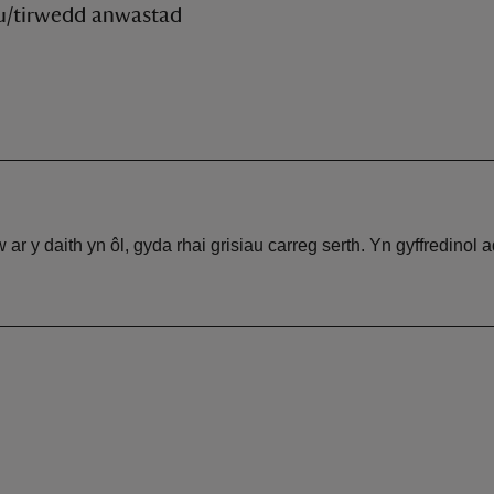
au/tirwedd anwastad
 ar y daith yn ôl, gyda rhai grisiau carreg serth. Yn gyffredinol