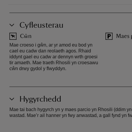
Cyfleusterau
Cŵn
Maes 
Mae croeso i gŵn, ar yr amod eu bod yn
cael eu cadw dan reolaeth agos. Rhaid
iddynt gael eu cadw ar dennyn wrth groesi
tir amaeth. Mae traeth Rhosili yn croesawu
cŵn drwy gydol y flwyddyn.
Hygyrchedd
Mae tai bach hygyrch yn y maes parcio yn Rhosili (ddim yn
wastad. Mae’r ail hanner yn fwy anwastad, a gall fynd yn fw