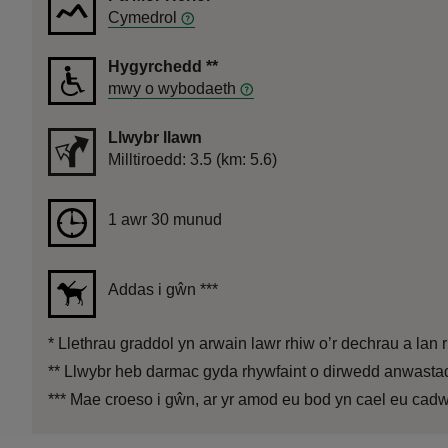
Cymedrol
Hygyrchedd
**
mwy o wybodaeth
Llwybr llawn
Pellter
Milltiroedd: 3.5 (km: 5.6)
Hyd
1 awr 30 munud
1 awr 30 munud
Addas i gŵn
***
*
Llethrau graddol yn arwain lawr rhiw o’r dechrau a lan r
**
Llwybr heb darmac gyda rhywfaint o dirwedd anwastad 
***
Mae croeso i gŵn, ar yr amod eu bod yn cael eu cadw 