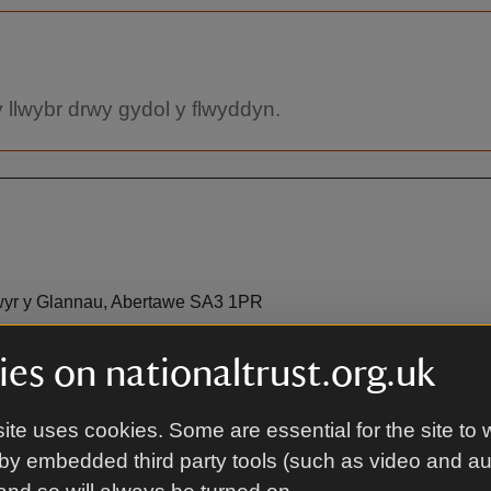
llwybr drwy gydol y flwyddyn.
lwyr y Glannau, Abertawe SA3 1PR
es on nationaltrust.org.uk
Ar droed
ite uses cookies. Some are essential for the site to 
s Rhosili.
Mae Rhosili ar drothwy Llwybr
by embedded third party tools (such as video and a