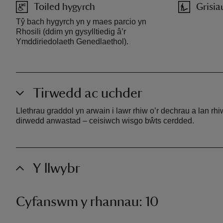
Toiled hygyrch
Grisi
Tŷ bach hygyrch yn y maes parcio yn
Rhosili (ddim yn gysylltiedig â’r
Ymddiriedolaeth Genedlaethol).
Tirwedd ac uchder
Llethrau graddol yn arwain i lawr rhiw o’r dechrau a lan rhiw
dirwedd anwastad – ceisiwch wisgo bŵts cerdded.
Y llwybr
Cyfanswm y rhannau: 10