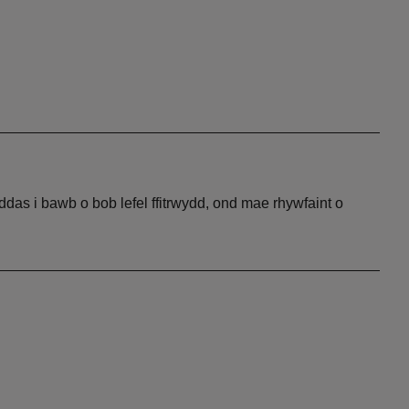
 addas i bawb o bob lefel ffitrwydd, ond mae rhywfaint o