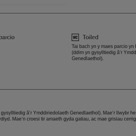
parcio
Toiled
Tai bach yn y maes parcio yn 
(ddim yn gysylltiedig â’r Ymdd
Genedlaethol).
 gysylltiedig â’r Ymddiriedolaeth Genedlaethol). Mae’r llwybr h
dlyd. Mae’n croesi tir amaeth gyda gatiau, ac mae grisiau cerrig