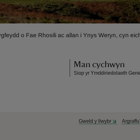
gfeydd o Fae Rhosili ac allan i Ynys Weryn, cyn eich 
Man cychwyn
Siop yr Ymddiriedolaeth Gened
Gweld y llwybr
Argraffu