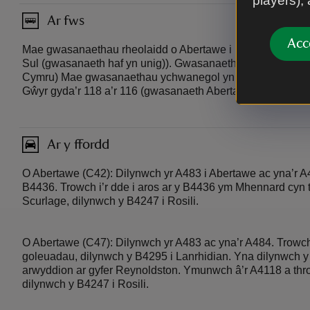
players),
Ar fws
Acc
Mae gwasanaethau rheolaidd o Abertawe i Rosili. (Dydd 
Sul (gwasanaeth haf yn unig)). Gwasanaethau 118/119 (NAT
Cymru) Mae gwasanaethau ychwanegol yn cysylltu ardalo
Gŵyr gyda’r 118 a’r 116 (gwasanaeth Abertawe-Gogledd G
Ar y ffordd
O Abertawe (C42): Dilynwch yr A483 i Abertawe ac yna’r A40
B4436. Trowch i’r dde i aros ar y B4436 ym Mhennard cyn tro
Scurlage, dilynwch y B4247 i Rosili.
O Abertawe (C47): Dilynwch yr A483 ac yna’r A484. Trowch i
goleuadau, dilynwch y B4295 i Lanrhidian. Yna dilynwch 
arwyddion ar gyfer Reynoldston. Ymunwch â’r A4118 a thro
dilynwch y B4247 i Rosili.