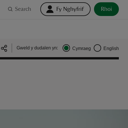
Search
Fy Nghyfrif
Rhoi
Gweld y dudalen yn:
Cymraeg
English