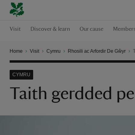
Visit
Discover & learn
Our cause
Members
Home
Visit
Cymru
Rhosili ac Arfordir De Gŵyr
T
CYMRU
Taith gerdded pen