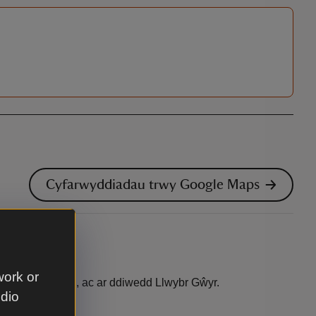
Cyfarwyddiadau trwy Google Maps
work or
 Arfordir Cymru, ac ar ddiwedd Llwybr Gŵyr.
udio