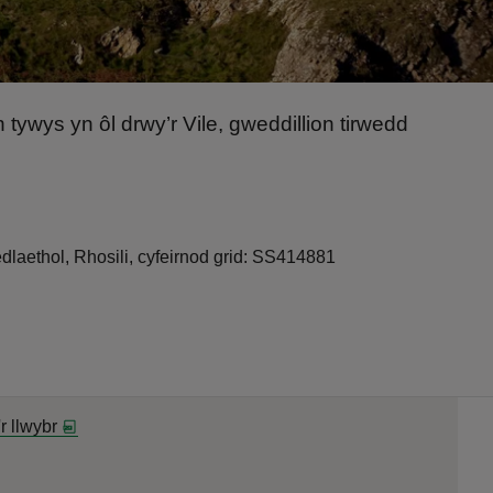
tywys yn ôl drwy’r Vile, gweddillion tirwedd
laethol, Rhosili, cyfeirnod grid: SS414881
'r llwybr