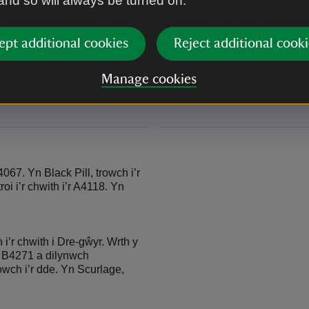
 and so will always be turned on.
Beicio
ept additional cookies
Reject additional cooki
Llun – Dydd Sadwrn, Dydd
Dilynwch Lwybr Beicio Cenedl
) a 114 (Dyddiau Sul First
honno, dilynwch yr A4118 i Scu
edd tawelach o Benrhyn
Gŵyr fod yn brysur ac nid ydynt
Manage cookies
ŵyr).
67. Yn Black Pill, trowch i’r
i i’r chwith i’r A4118. Yn
’r chwith i Dre-gŵyr. Wrth y
y B4271 a dilynwch
wch i’r dde. Yn Scurlage,