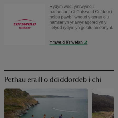
Rydym wedi ymrwymo i
bartneriaeth â Cotswold Outdoor i
helpu pawb i wneud y gorau o'u
hamser yn yr awyr agored yn y
llefydd rydym yn gofalu amdanynt.
Ymweld â'r wefan
Pethau eraill o ddiddordeb i chi