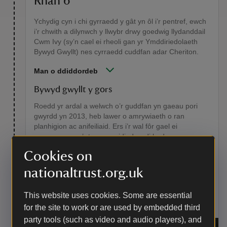
Rhan 6
Ychydig cyn i chi gyrraedd y gât yn ôl i’r pentref, ewch
i’r chwith a dilynwch y llwybr drwy goedwig llydanddail
Cwm Ivy (sy’n cael ei rheoli gan yr Ymddiriedolaeth
Bywyd Gwyllt) nes cyrraedd cuddfan adar Cheriton.
Man o ddiddordeb
Bywyd gwyllt y gors
Roedd yr ardal a welwch o’r guddfan yn gaeau pori
gwyrdd yn 2013, heb lawer o amrywiaeth o ran
planhigion ac anifeiliaid. Ers i’r wal fôr gael ei
goresgyn, mae’r trawsnewidiad wedi bod yn
anghredadwy. Heddiw, mae’r amrywiaeth gynyddol o
Cookies on
blanhigion a phyllau llanwol llawn pysgod yn denu mwy
a mwy o fywyd gwyllt. Byddwch yn amyneddgar ac fe
nationaltrust.org.uk
allech weld dyfrgwn, glas y dorlan a llwyth o rydwyr.
Mae boda’r gwerni – yr aderyn ysglyfaethus prinnaf oll
This website uses cookies. Some are essential
– i’w weld yn hela yma hefyd.
for the site to work or are used by embedded third
party tools (such as video and audio players), and