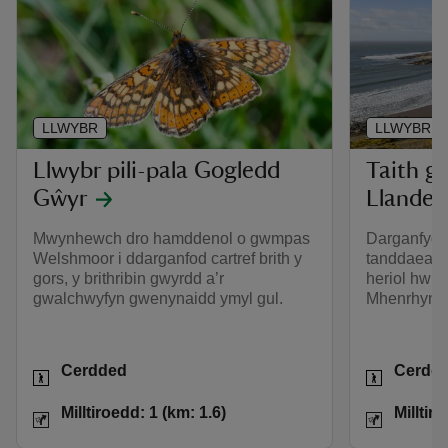
LLWYBR
LLWYBR
Llwybr pili-pala Gogledd
Taith g
Gŵyr
Llandeil
Mwynhewch dro hamddenol o gwmpas
Darganfydd
Welshmoor i ddarganfod cartref brith y
tanddaearol
gors, y brithribin gwyrdd a’r
heriol hwn 
gwalchwyfyn gwenynaidd ymyl gul.
Mhenrhyn G
Gweithgareddau
Gweithgar
Cerdded
Cerdd
Pellter
Milltiroedd: 1 (km: 1.6)
Pellter
Milltiroedd: 1 (km: 1.6)
Milltir