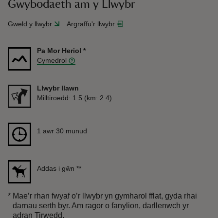
Gwybodaeth am y Llwybr
Gweld y llwybr
Argraffu'r llwybr
Pa Mor Heriol
*
Cymedrol
Llwybr llawn
Pellter
Milltiroedd: 1.5 (km: 2.4)
Hyd
1 awr 30 munud
1 awr 30 munud
Addas i gŵn
**
*
Mae’r rhan fwyaf o’r llwybr yn gymharol fflat, gyda rhai
darnau serth byr. Am ragor o fanylion, darllenwch yr
adran Tirwedd.