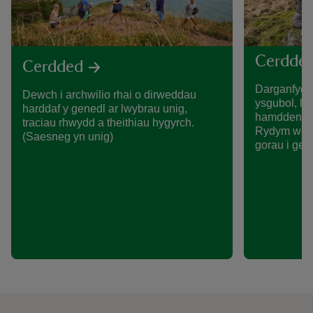
Cerdde
Cerdded
Darganfydd
Dewch i archwilio rhai o dirweddau
ysgubol, ll
harddaf y genedl ar lwybrau unig,
hamddenol n
traciau rhwydd a theithiau hygyrch.
Rydym wedi c
(Saesneg yn unig)
gorau i ge