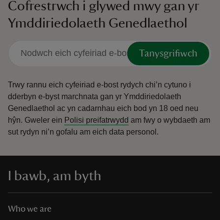
Cofrestrwch i glywed mwy gan yr
Ymddiriedolaeth Genedlaethol
Tanysgrifiwch
Trwy rannu eich cyfeiriad e-bost rydych chi’n cytuno i
dderbyn e-byst marchnata gan yr Ymddiriedolaeth
Genedlaethol ac yn cadarnhau eich bod yn 18 oed neu
hŷn.
Gweler ein
Polisi preifatrwydd
am fwy o wybdaeth am
sut rydyn ni’n gofalu am eich data personol.
I bawb, am byth
Who we are