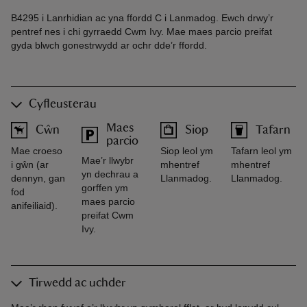
B4295 i Lanrhidian ac yna ffordd C i Lanmadog. Ewch drwy’r
pentref nes i chi gyrraedd Cwm Ivy. Mae maes parcio preifat
gyda blwch gonestrwydd ar ochr dde’r ffordd.
Cyfleusterau
Maes
Cŵn
Siop
Tafarn
parcio
Mae croeso
Siop leol ym
Tafarn leol ym
Mae’r llwybr
i gŵn (ar
mhentref
mhentref
yn dechrau a
dennyn, gan
Llanmadog.
Llanmadog.
gorffen ym
fod
maes parcio
anifeiliaid).
preifat Cwm
Ivy.
Tirwedd ac uchder