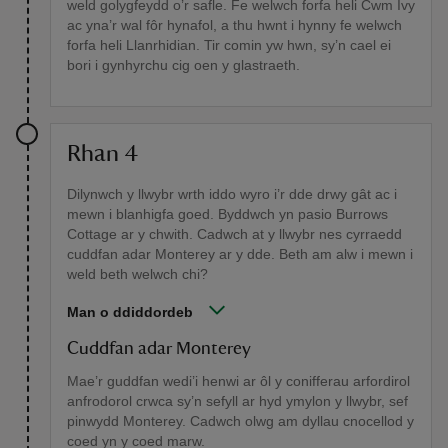
weld golygfeydd o’r safle. Fe welwch forfa heli Cwm Ivy
ac yna’r wal fôr hynafol, a thu hwnt i hynny fe welwch
forfa heli Llanrhidian. Tir comin yw hwn, sy’n cael ei
bori i gynhyrchu cig oen y glastraeth.
Rhan 4
Dilynwch y llwybr wrth iddo wyro i’r dde drwy gât ac i
mewn i blanhigfa goed. Byddwch yn pasio Burrows
Cottage ar y chwith. Cadwch at y llwybr nes cyrraedd
cuddfan adar Monterey ar y dde. Beth am alw i mewn i
weld beth welwch chi?
Man o ddiddordeb
Cuddfan adar Monterey
Mae’r guddfan wedi’i henwi ar ôl y conifferau arfordirol
anfrodorol crwca sy’n sefyll ar hyd ymylon y llwybr, sef
pinwydd Monterey. Cadwch olwg am dyllau cnocellod y
coed yn y coed marw.