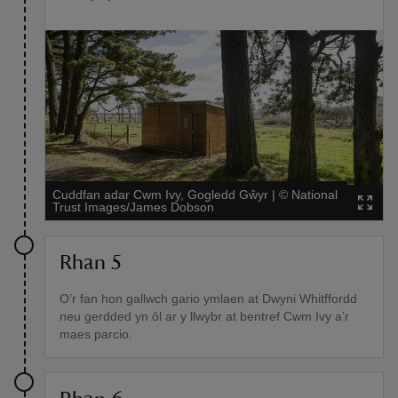
Cuddfan adar Cwm Ivy, Gogledd Gŵyr
|
©
National
Trust Images/James Dobson
Rhan 5
O’r fan hon gallwch gario ymlaen at Dwyni Whitffordd
neu gerdded yn ôl ar y llwybr at bentref Cwm Ivy a’r
maes parcio.