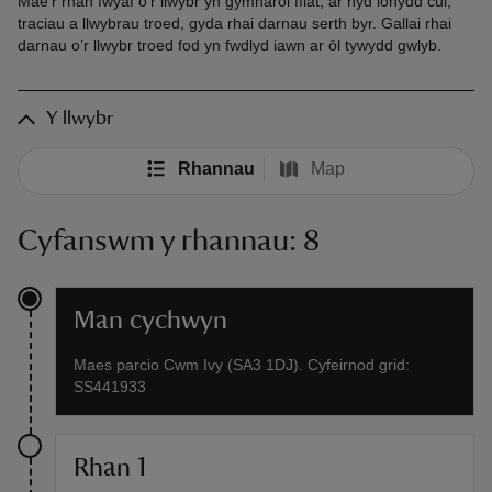
Mae’r rhan fwyaf o’r llwybr yn gymharol fflat, ar hyd lonydd cul,
traciau a llwybrau troed, gyda rhai darnau serth byr. Gallai rhai
darnau o’r llwybr troed fod yn fwdlyd iawn ar ôl tywydd gwlyb.
Y llwybr
Rhannau
Map
Cyfanswm y rhannau: 8
Man cychwyn
Maes parcio Cwm Ivy (SA3 1DJ). Cyfeirnod grid:
SS441933
Rhan 1