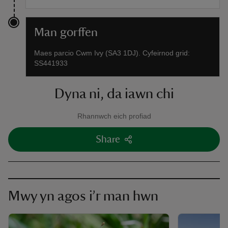
Man gorffen
Maes parcio Cwm Ivy (SA3 1DJ). Cyfeirnod grid:
SS441933
Dyna ni, da iawn chi
Rhannwch eich profiad
Share
Mwy yn agos i’r man hwn