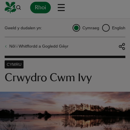
Rhoi
Yn
Back
Back
Back
Yn
Yn
Yn
Yn
Yn
Yn
Gweld y dudalen yn:
Cymraeg
English
l
l
l
l
l
l
l
ver
Nôl i Whitffordd a Gogledd Gŵyr
n
CYMRU
Crwydro Cwm Ivy
rship
rt
ays