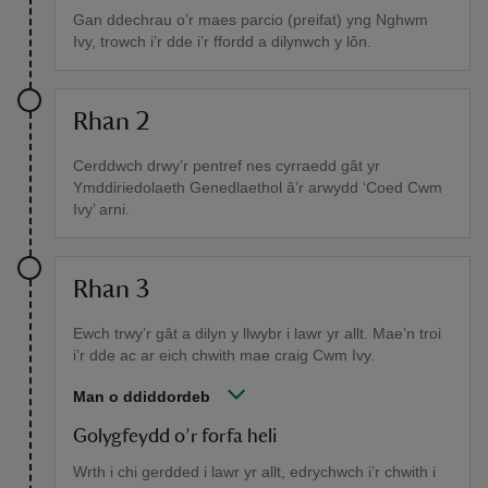
Gan ddechrau o’r maes parcio (preifat) yng Nghwm
Ivy, trowch i’r dde i’r ffordd a dilynwch y lôn.
Rhan 2
Cerddwch drwy’r pentref nes cyrraedd gât yr
Ymddiriedolaeth Genedlaethol â’r arwydd ‘Coed Cwm
Ivy’ arni.
Rhan 3
Ewch trwy’r gât a dilyn y llwybr i lawr yr allt. Mae’n troi
i’r dde ac ar eich chwith mae craig Cwm Ivy.
Man o ddiddordeb
Golygfeydd o’r forfa heli
Wrth i chi gerdded i lawr yr allt, edrychwch i’r chwith i