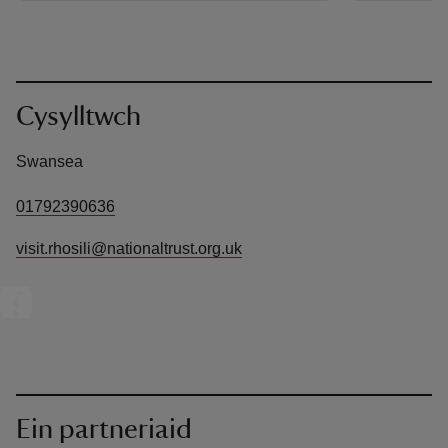
Cysylltwch
Swansea
01792390636
visit.rhosili@nationaltrust.org.uk
Ein partneriaid