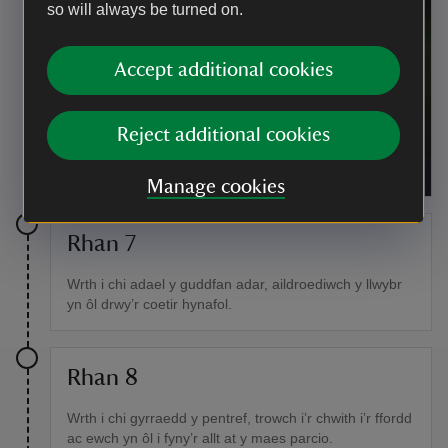
so will always be turned on.
Accept additional cookies
Reject additional cookies
Golwg agos ar las y dorlan yn clwydo ar gangen.
|
©
National Trust Images/Richard Bradshaw
Manage cookies
Rhan 7
Wrth i chi adael y guddfan adar, aildroediwch y llwybr
yn ôl drwy’r coetir hynafol.
Rhan 8
Wrth i chi gyrraedd y pentref, trowch i’r chwith i’r ffordd
ac ewch yn ôl i fyny’r allt at y maes parcio.