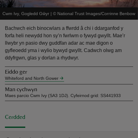
Cwm Ivy, Gogledd Gŵyr
|
©
National Trust Images/Corrinne Benbow
Bachwch eich binocwlars a ffwrdd â chi i ddarganfod y
forfa heli newydd hon sy’n fwrlwm o fywyd gwyllt. Mae’r
llwybr yn pasio dwy guddfan adar ac mae digon o
reas
gyfleoedd yma i wylio bywyd gwyllt. Cadwch olwg am
-Z
ddyfrgwn, glas y dorlan a rhydwyr.
hings
Eiddo ger
Whiteford and North Gower
o do
Man cychwyn
Maes parcio Cwm Ivy (SA3 1DJ). Cyfeirnod grid: SS441933
ace
ypes
Cerdded