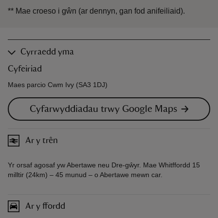
**
Mae croeso i gŵn (ar dennyn, gan fod anifeiliaid).
Cyrraedd yma
Cyfeiriad
Maes parcio Cwm Ivy (SA3 1DJ)
Cyfarwyddiadau trwy Google Maps
Ar y trên
Yr orsaf agosaf yw Abertawe neu Dre-gŵyr. Mae Whitffordd 15
milltir (24km) – 45 munud – o Abertawe mewn car.
Ar y ffordd