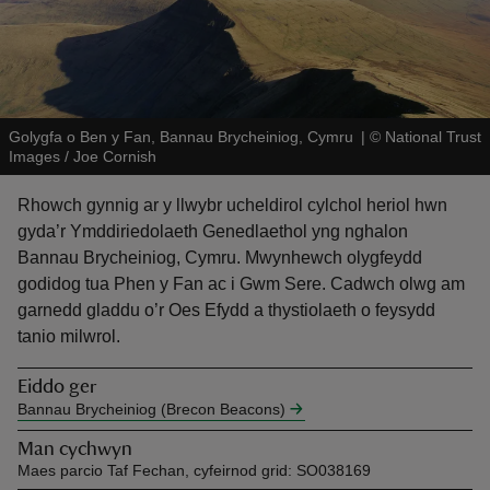
Golygfa o Ben y Fan, Bannau Brycheiniog, Cymru
|
©
National Trust
Images / Joe Cornish
reas
-Z
Rhowch gynnig ar y llwybr ucheldirol cylchol heriol hwn
gyda’r Ymddiriedolaeth Genedlaethol yng nghalon
hings
Bannau Brycheiniog, Cymru. Mwynhewch olygfeydd
o do
godidog tua Phen y Fan ac i Gwm Sere. Cadwch olwg am
garnedd gladdu o’r Oes Efydd a thystiolaeth o feysydd
tanio milwrol.
ace
ypes
Eiddo ger
Bannau Brycheiniog (Brecon Beacons)
Man cychwyn
Maes parcio Taf Fechan, cyfeirnod grid: SO038169