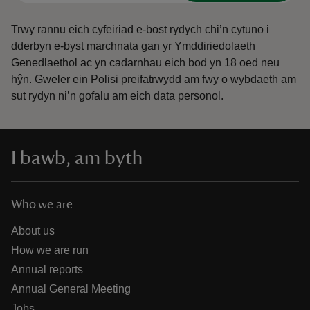
Trwy rannu eich cyfeiriad e-bost rydych chi’n cytuno i
dderbyn e-byst marchnata gan yr Ymddiriedolaeth
Genedlaethol ac yn cadarnhau eich bod yn 18 oed neu
hŷn.
Gweler ein
Polisi preifatrwydd
am fwy o wybdaeth am
sut rydyn ni’n gofalu am eich data personol.
I bawb, am byth
Who we are
About us
How we are run
Annual reports
Annual General Meeting
Jobs