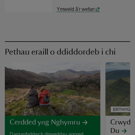
Ymweld â'r wefan
Pethau eraill o ddiddordeb i chi
ERTHYGL
Crwydro
Cerdded yng Nghymru
Du
Darganfyddwch dirweddau agored