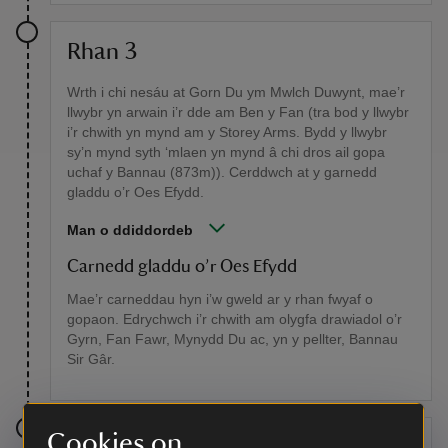
Rhan 3
Wrth i chi nesáu at Gorn Du ym Mwlch Duwynt, mae’r
llwybr yn arwain i’r dde am Ben y Fan (tra bod y llwybr
i’r chwith yn mynd am y Storey Arms. Bydd y llwybr
sy’n mynd syth ‘mlaen yn mynd â chi dros ail gopa
uchaf y Bannau (873m)). Cerddwch at y garnedd
gladdu o’r Oes Efydd.
Man o ddiddordeb
Carnedd gladdu o’r Oes Efydd
Mae’r carneddau hyn i’w gweld ar y rhan fwyaf o
gopaon. Edrychwch i’r chwith am olygfa drawiadol o’r
Gyrn, Fan Fawr, Mynydd Du ac, yn y pellter, Bannau
Sir Gâr.
Cookies on
Rhan 4