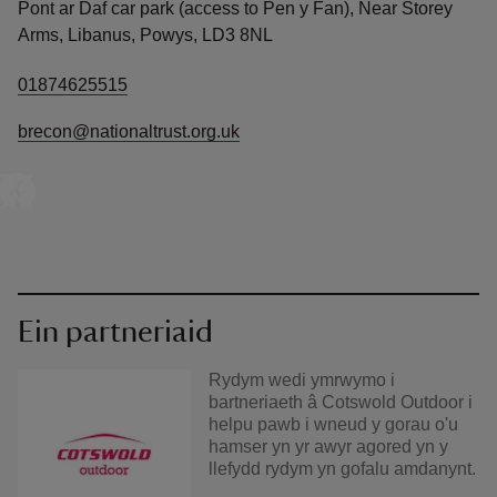
Pont ar Daf car park (access to Pen y Fan), Near Storey
Arms, Libanus, Powys, LD3 8NL
01874625515
brecon@nationaltrust.org.uk
Ein partneriaid
Rydym wedi ymrwymo i
bartneriaeth â Cotswold Outdoor i
helpu pawb i wneud y gorau o'u
hamser yn yr awyr agored yn y
llefydd rydym yn gofalu amdanynt.