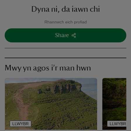
Dyna ni, da iawn chi
Rhannwch eich profiad
Share
Mwy yn agos i’r man hwn
LLWYBR
LLWYBR