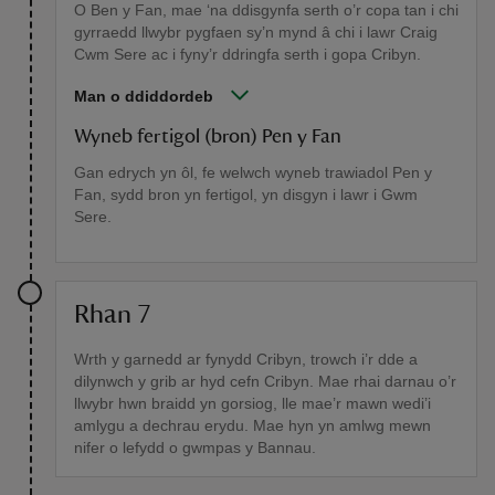
O Ben y Fan, mae ‘na ddisgynfa serth o’r copa tan i chi
gyrraedd llwybr pygfaen sy’n mynd â chi i lawr Craig
Cwm Sere ac i fyny’r ddringfa serth i gopa Cribyn.
Man o ddiddordeb
Wyneb fertigol (bron) Pen y Fan
Gan edrych yn ôl, fe welwch wyneb trawiadol Pen y
Fan, sydd bron yn fertigol, yn disgyn i lawr i Gwm
Sere.
Rhan 7
Wrth y garnedd ar fynydd Cribyn, trowch i’r dde a
dilynwch y grib ar hyd cefn Cribyn. Mae rhai darnau o’r
llwybr hwn braidd yn gorsiog, lle mae’r mawn wedi’i
amlygu a dechrau erydu. Mae hyn yn amlwg mewn
nifer o lefydd o gwmpas y Bannau.