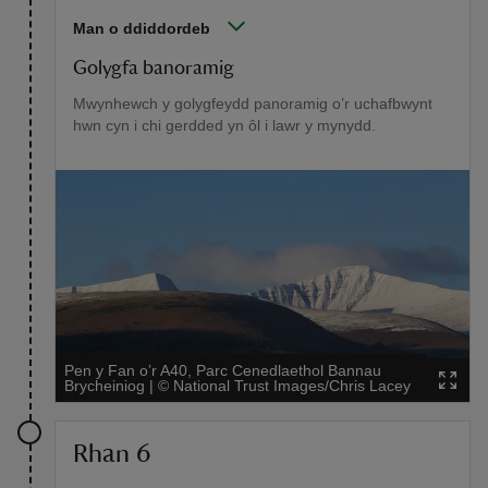
Man o ddiddordeb
Golygfa banoramig
Mwynhewch y golygfeydd panoramig o’r uchafbwynt
hwn cyn i chi gerdded yn ôl i lawr y mynydd.
Pen y Fan o’r A40, Parc Cenedlaethol Bannau
Brycheiniog
|
©
National Trust Images/Chris Lacey
Rhan 6