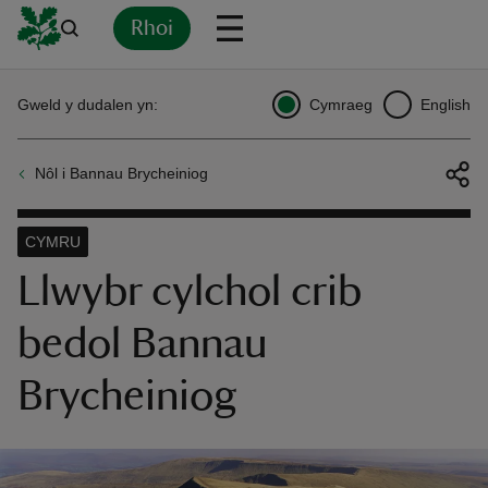
Rhoi
Yn
Back
Back
Back
Yn
Yn
Yn
Yn
Yn
Yn
Gweld y dudalen yn:
Cymraeg
English
l
l
l
l
l
l
l
ver
Nôl i Bannau Brycheiniog
n
CYMRU
Llwybr cylchol crib
bedol Bannau
rship
Brycheiniog
rt
ays