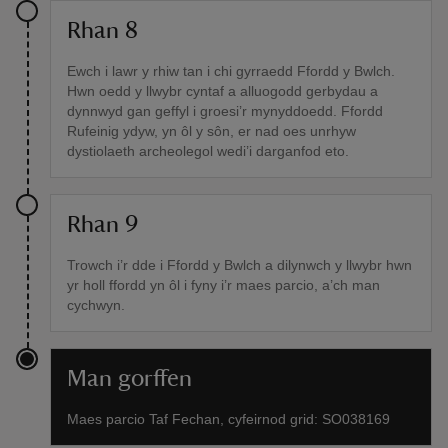
Rhan 8
Ewch i lawr y rhiw tan i chi gyrraedd Ffordd y Bwlch.
Hwn oedd y llwybr cyntaf a alluogodd gerbydau a
dynnwyd gan geffyl i groesi’r mynyddoedd. Ffordd
Rufeinig ydyw, yn ôl y sôn, er nad oes unrhyw
dystiolaeth archeolegol wedi’i darganfod eto.
Rhan 9
Trowch i’r dde i Ffordd y Bwlch a dilynwch y llwybr hwn
yr holl ffordd yn ôl i fyny i’r maes parcio, a’ch man
cychwyn.
Man gorffen
Maes parcio Taf Fechan, cyfeirnod grid: SO038169