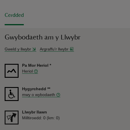
Cerdded
Gwybodaeth am y Llwybr
Gweld y llwybr
Argraffu'r llwybr
Pa Mor Heriol
*
Heriol
Hygyrchedd
**
mwy o wybodaeth
Llwybr llawn
Pellter
Milltiroedd: 0 (km: 0)