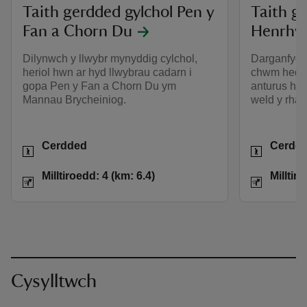
Taith gerdded gylchol Pen y
Taith g
Fan a Chorn Du
Henrhyd
Dilynwch y llwybr mynyddig cylchol,
Darganfydd
heriol hwn ar hyd llwybrau cadarn i
chwm heddy
gopa Pen y Fan a Chorn Du ym
anturus ho
Mannau Brycheiniog.
weld y rha
Gweithgareddau
Gweithgar
Cerdded
Cerdd
Pellter
Milltiroedd: 4 (km: 6.4)
Pellter
Milltiroedd: 4 (km: 6.4)
Milltir
Cysylltwch