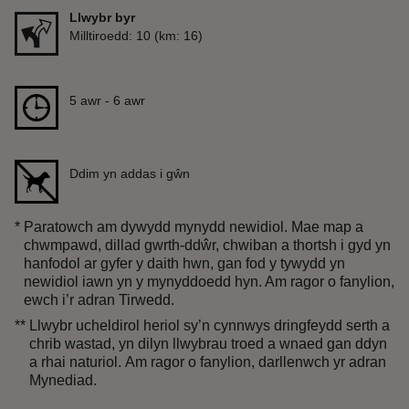
Llwybr byr
Pellter
Milltiroedd: 10 (km: 16)
Hyd
5 awr to 6 awr
5 awr - 6 awr
Ddim yn addas i gŵn
*
Paratowch am dywydd mynydd newidiol. Mae map a
chwmpawd, dillad gwrth-ddŵr, chwiban a thortsh i gyd yn
hanfodol ar gyfer y daith hwn, gan fod y tywydd yn
newidiol iawn yn y mynyddoedd hyn. Am ragor o fanylion,
ewch i’r adran Tirwedd.
**
Llwybr ucheldirol heriol sy’n cynnwys dringfeydd serth a
chrib wastad, yn dilyn llwybrau troed a wnaed gan ddyn
a rhai naturiol. Am ragor o fanylion, darllenwch yr adran
Mynediad.