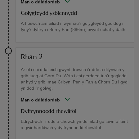
Man o ddiddordeb
Golygfeydd ysblennydd
Arhoswch am eiliad i fwynhau’r golygfeydd godidog i
fyny’r dyffryn i Ben y Fan (886m), pwynt uchaf y daith.
Rhan 2
Ar ôl i chi ddal eich gwynt, trowch i’r dde a dilynwch y
grib tuag at Gorn Du. Wrth i chi gerdded tua’r gogledd
ar hyd y grib, mae Cribyn, Pen y Fan a Chorn Du i gyd
yn dod i’r golwg.
Man o ddiddordeb
Dyffrynnoedd rhewlifol
Edrychwch i’r dde a chewch ymdeimlad go iawn o faint
a gwir harddwch y dyffrynnoedd rhewlifol.