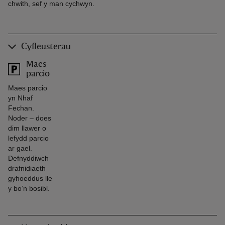
chwith, sef y man cychwyn.
Cyfleusterau
Maes
parcio
Maes parcio
yn Nhaf
Fechan.
Noder – does
dim llawer o
lefydd parcio
ar gael.
Defnyddiwch
drafnidiaeth
gyhoeddus lle
y bo’n bosibl.