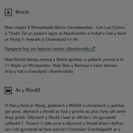
Beicio
Mae Llwybr 8 Rhwydwaith Beicio Cenedlaethol - Lôn Las Cymru
a Thaith Taf yn pasio’n agos at Aberhonddu a hefyd o Dal-y-bont
ar Wysg i’r dwyrain a Chaerdydd o’r de.
Dysgwch fwy am lwybrau beicio i Aberhonddu
Mae ffordd ddrwg-enwog y Bwlch gerllaw, a gallwch ymuno â hi
o’r llwybr yn Nhorpantau. Mae Bws y Bannau’n cario beiciau
dros y haf o Gaerdydd i Aberhonddu.
Ar y ffordd
O Dal-y-bont ar Wysg, gadewch y B4558 a chroeswch y gamlas
ger pont, dilynwch y ffordd ar hyd y gronfa ac yna i fyny allt serth
drwy goetir. Dilynwch y ffordd i lawr yr allt tan i chi gyrraedd
cyffordd T. Trowch i’r dde yma a dilynwch y ffordd drwy’r dyffryn
tan i chi gyrraedd ail faes parcio’r Comisiwn Coedwigaeth ar y