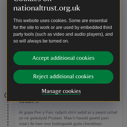
nationaltrust.org.uk
Gan barhau ar grib Corn Du, disgynnwch i gyfrwy’r
mynydd ac yna i fyny i Ben y Fan. Ar y chwith mae
This website uses cookies. Some are essential
Cwm Llwch a Llyn Cwm Llwch.
for the site to work or are used by embedded third
Man o ddiddordeb
party tools (such as video and audio players), and
so will always be turned on.
Hen faes tanio milwrol a marian rhewlifol
Mae Cwm Llwch yn enghraifft wych o farian rhewlifol
Accept additional cookies
ucheldirol. Ymhellach i lawr y dyffryn fe welwch
dystiolaeth o hen faes tanio’r fyddin, sy’n dyst i’r
defnydd amrywiol sydd wedi’i wneud o’r Bannau dros y
blynyddoedd.
Reject additional cookies
Manage cookies
Rhan 5
Ar gopa Pen y Fan, rydych chi’n sefyll ar y pwynt uchaf
yn ne gwledydd Prydain. Mae’n hawdd gweld pam
mae’r lle hwn mor boblogaidd gyda cherddwyr.