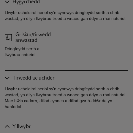
Hygyrchedd
Llwybr ucheldirol heriol sy’n cynnwys dringfeydd serth a chrib
wastad, yn dilyn llwybrau troed a wnaed gan ddyn a rhai naturiol.
Grisiau/tirwedd
anwastad
Dringfeydd serth a
llwybrau naturiol.
Tirwedd ac uchder
Llwybr ucheldirol heriol sy’n cynnwys dringfeydd serth a chrib
wastad, yn dilyn llwybrau troed a wnaed gan ddyn a rhai naturiol.
Mae bŵts cadarn, dillad cynnes a dillad gwrth-ddŵr da yn
hanfodol.
Y llwybr