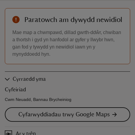
Paratowch am dywydd newidiol
Mae map a chwmpawd, dillad gwrth-ddŵr, chwiban
a thortsh i gyd yn hanfodol ar gyfer y llwybr hwn,
gan fod y tywydd yn newidiol iawn yn y
mynyddoedd hyn.
Cyrraedd yma
Cyfeiriad
Cwm Neuadd, Bannau Brycheiniog
Cyfarwyddiadau trwy Google Maps
Ar y trên