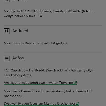
Merthyr Tydfil 12 milltir (19kms), Caerdydd 42 milltir (68km),
wedyn daliwch y bws T14.
Ar droed
Mae Ffordd y Bannau a Thaith Taf gerllaw.
Ar fws
T14 Caerdydd – Henffordd. Dewch oddi ar y bws ger y Glyn
Tarell Storey Arms.
Am ragor o wybodaeth ewch i wefan Traveline
Mae Bws y Bannau’n cario beiciau dros y haf o Gaerdydd i
Aberhonddu.
Dysgwch fwy am fysus ym Mannau Brycheiniog