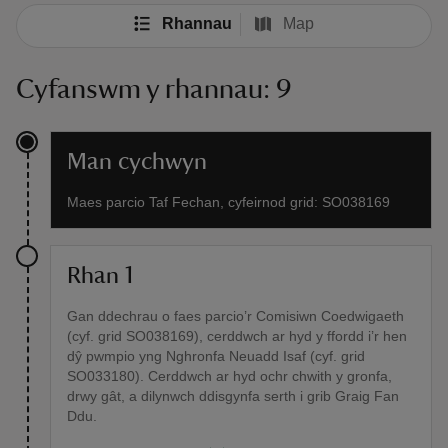
Rhannau
Map
Cyfanswm y rhannau: 9
Man cychwyn
Maes parcio Taf Fechan, cyfeirnod grid: SO038169
Rhan 1
Gan ddechrau o faes parcio’r Comisiwn Coedwigaeth
(cyf. grid SO038169), cerddwch ar hyd y ffordd i’r hen
dŷ pwmpio yng Nghronfa Neuadd Isaf (cyf. grid
SO033180). Cerddwch ar hyd ochr chwith y gronfa,
drwy gât, a dilynwch ddisgynfa serth i grib Graig Fan
Ddu.