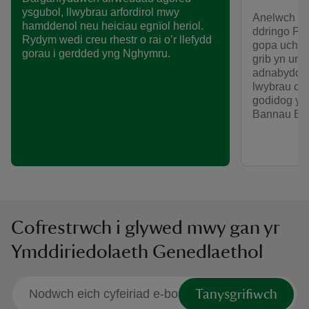
ysgubol, llwybrau arfordirol mwy
Anelwch am 
hamddenol neu heiciau egnïol heriol.
ddringo Pe
Rydym wedi creu rhestr o rai o’r llefydd
gopa uchaf 
gorau i gerdded yng Nghymru.
grib yn un 
adnabyddus
lwybrau cer
godidog yn
Bannau Bry
Cofrestrwch i glywed mwy gan yr
Ymddiriedolaeth Genedlaethol
Tanysgrifiwch