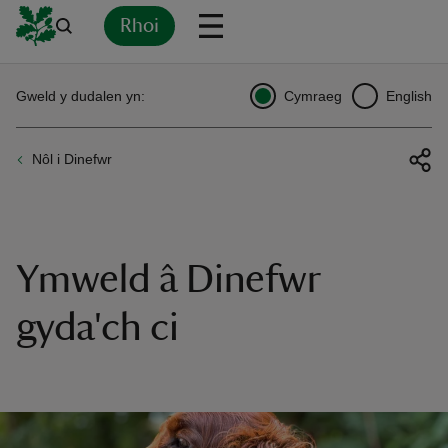
Rhoi
Yn
Back
Back
Back
Yn
Yn
Yn
Yn
Yn
Yn
Gweld y dudalen yn:
Cymraeg
English
l
l
l
l
l
l
l
ver
Nôl i Dinefwr
n
Ymweld â Dinefwr
rship
gyda'ch ci
rt
ays