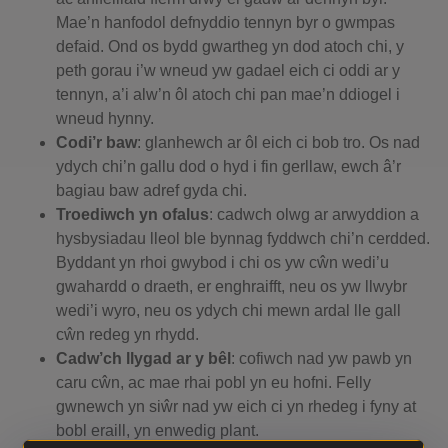
Mae’n hanfodol defnyddio tennyn byr o gwmpas
defaid. Ond os bydd gwartheg yn dod atoch chi, y
peth gorau i’w wneud yw gadael eich ci oddi ar y
tennyn, a’i alw’n ôl atoch chi pan mae’n ddiogel i
wneud hynny.
Codi’r baw
: glanhewch ar ôl eich ci bob tro. Os nad
ydych chi’n gallu dod o hyd i fin gerllaw, ewch â’r
bagiau baw adref gyda chi.
Troediwch yn ofalus
: cadwch olwg ar arwyddion a
hysbysiadau lleol ble bynnag fyddwch chi’n cerdded.
Byddant yn rhoi gwybod i chi os yw cŵn wedi’u
gwahardd o draeth, er enghraifft, neu os yw llwybr
wedi’i wyro, neu os ydych chi mewn ardal lle gall
cŵn redeg yn rhydd.
Cadw’ch llygad ar y bêl
: cofiwch nad yw pawb yn
caru cŵn, ac mae rhai pobl yn eu hofni. Felly
gwnewch yn siŵr nad yw eich ci yn rhedeg i fyny at
bobl eraill, yn enwedig plant.