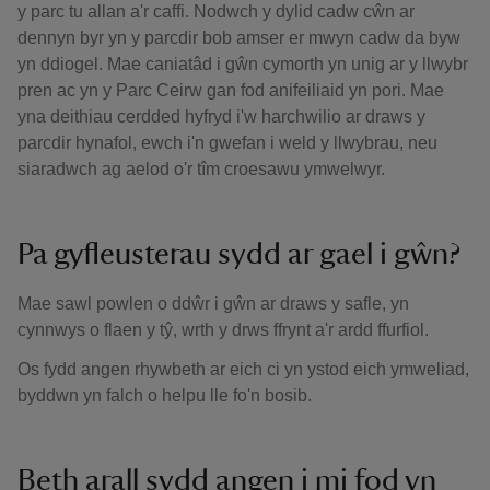
y parc tu allan a'r caffi. Nodwch y dylid cadw cŵn ar
dennyn byr yn y parcdir bob amser er mwyn cadw da byw
yn ddiogel. Mae caniatâd i gŵn cymorth yn unig ar y llwybr
pren ac yn y Parc Ceirw gan fod anifeiliaid yn pori. Mae
yna deithiau cerdded hyfryd i'w harchwilio ar draws y
parcdir hynafol, ewch i'n gwefan i weld y llwybrau, neu
siaradwch ag aelod o'r tîm croesawu ymwelwyr.
Pa gyfleusterau sydd ar gael i gŵn?
Mae sawl powlen o ddŵr i gŵn ar draws y safle, yn
cynnwys o flaen y tŷ, wrth y drws ffrynt a'r ardd ffurfiol.
Os fydd angen rhywbeth ar eich ci yn ystod eich ymweliad,
byddwn yn falch o helpu lle fo'n bosib.
Beth arall sydd angen i mi fod yn