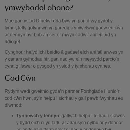
ymwybodol ohono?
Mae gan ystad Dinefwr dda byw yn pori drwy gydol y
tymor, felly gofynnwn yn garedig i ymwelwyr gadw eu cŵn
ar dennyn byr bob amser er mwyn cadw'r anifeiliaid yn
ddiogel.
Cynghorir hefyd ichi beidio â gadael eich anifail anwes yn
y car am gyfnodau hir, gan nad yw ein meysydd parcio'n
cynnig llawer o gysgod yn ystod y tymhorau cynnes.
Cod Cŵn
Rydym wedi gweithio gyda’n partner Forthglade i lunio’r
cod cŵn hwn, sy’n helpu i sicrhau y gall pawb fwynhau eu
diwrnod:
Tynhewch y tennyn
: gallwch helpu i leihau’r siawns
y bydd eich ci yn tarfu ar adar sy’n nythu ar y ddaear
ac anifeiliaid fferm drwy ei gadw ar dennyn byr.