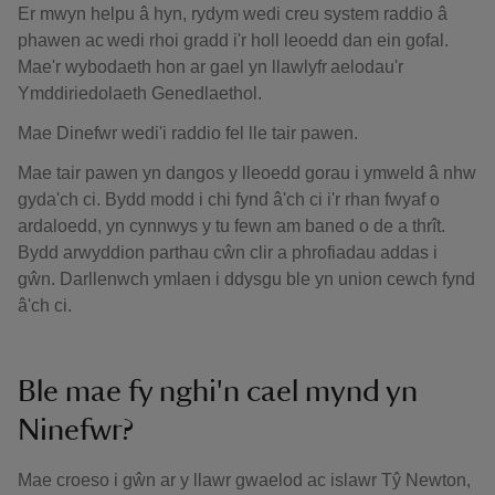
Er mwyn helpu â hyn, rydym wedi creu system raddio â
phawen ac wedi rhoi gradd i'r holl leoedd dan ein gofal.
Mae'r wybodaeth hon ar gael yn llawlyfr aelodau'r
Ymddiriedolaeth Genedlaethol.
Mae Dinefwr wedi'i raddio fel lle tair pawen.
Mae tair pawen yn dangos y lleoedd gorau i ymweld â nhw
gyda'ch ci. Bydd modd i chi fynd â'ch ci i'r rhan fwyaf o
ardaloedd, yn cynnwys y tu fewn am baned o de a thrît.
Bydd arwyddion parthau cŵn clir a phrofiadau addas i
gŵn. Darllenwch ymlaen i ddysgu ble yn union cewch fynd
â'ch ci.
Ble mae fy nghi'n cael mynd yn
Ninefwr?
Mae croeso i gŵn ar y llawr gwaelod ac islawr Tŷ Newton,