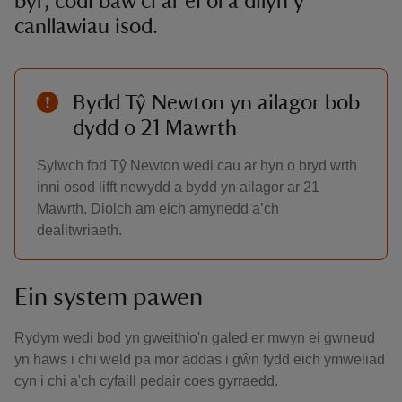
byr, codi baw ci ar ei ôl a dilyn y
canllawiau isod.
Bydd Tŷ Newton yn ailagor bob
dydd o 21 Mawrth
Sylwch fod Tŷ Newton wedi cau ar hyn o bryd wrth
inni osod lifft newydd a bydd yn ailagor ar 21
Mawrth. Diolch am eich amynedd a’ch
dealltwriaeth.
Ein system pawen
Rydym wedi bod yn gweithio'n galed er mwyn ei gwneud
yn haws i chi weld pa mor addas i gŵn fydd eich ymweliad
cyn i chi a'ch cyfaill pedair coes gyrraedd.