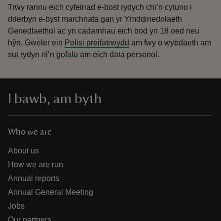
Trwy rannu eich cyfeiriad e-bost rydych chi’n cytuno i
dderbyn e-byst marchnata gan yr Ymddiriedolaeth
Genedlaethol ac yn cadarnhau eich bod yn 18 oed neu
hŷn.
Gweler ein
Polisi preifatrwydd
am fwy o wybdaeth am
sut rydyn ni’n gofalu am eich data personol.
I bawb, am byth
Who we are
About us
How we are run
Annual reports
Annual General Meeting
Jobs
Our partners