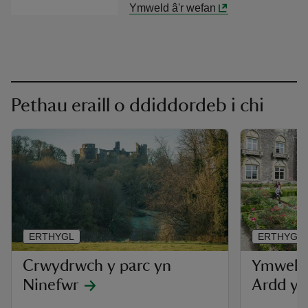
Ymweld â'r wefan
Pethau eraill o ddiddordeb i chi
ERTHYGL
ERTHYGL
Crwydrwch y parc yn
Ymweld 
Ninefwr
Ardd yn