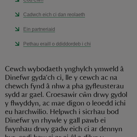
Cadwch eich ci dan reolaeth
Ein partneriaid
Pethau eraill o ddiddordeb i chi
Cewch wybodaeth ynghylch ymweld â
Dinefwr gyda'ch ci, lle y cewch ac na
chewch fynd â nhw a pha gyfleusterau
sydd ar gael. Croesawir cŵn drwy gydol
y flwyddyn, ac mae digon o leoedd ichi
eu harchwilio. Helpwch i sicrhau bod
Dinefwr yn rhywle y gall pawb ei
fwynhau drwy gadw eich ci ar dennyn