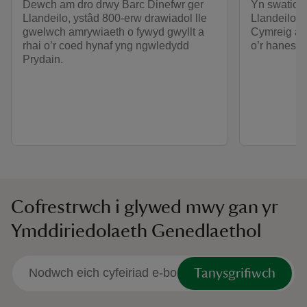
Dewch am dro drwy Barc Dinefwr ger
Yn swatio 
Llandeilo, ystâd 800-erw drawiadol lle
Llandeilo, 
gwelwch amrywiaeth o fywyd gwyllt a
Cymreig anf
rhai o’r coed hynaf yng ngwledydd
o’r hanesyd
Prydain.
Cofrestrwch i glywed mwy gan yr
Ymddiriedolaeth Genedlaethol
Tanysgrifiwch