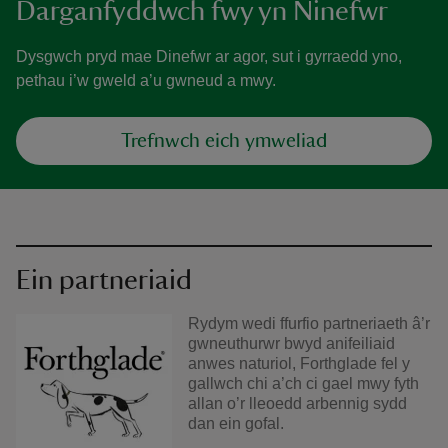
Darganfyddwch fwy yn Ninefwr
Dysgwch pryd mae Dinefwr ar agor, sut i gyrraedd yno,
pethau i’w gweld a’u gwneud a mwy.
Trefnwch eich ymweliad
Ein partneriaid
Rydym wedi ffurfio partneriaeth â’r
gwneuthurwr bwyd anifeiliaid
anwes naturiol, Forthglade fel y
gallwch chi a’ch ci gael mwy fyth
allan o’r lleoedd arbennig sydd
dan ein gofal.