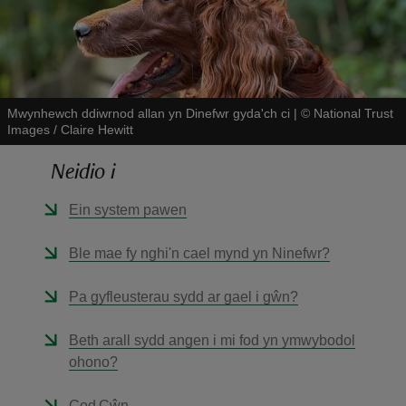
Mwynhewch ddiwrnod allan yn Dinefwr gyda'ch ci
|
©
National Trust
Images / Claire Hewitt
reas
-Z
Neidio i
Ein system pawen
hings
o do
Ble mae fy nghi'n cael mynd yn Ninefwr?
ace
Pa gyfleusterau sydd ar gael i gŵn?
ypes
Beth arall sydd angen i mi fod yn ymwybodol
ohono?
Cod Cŵn