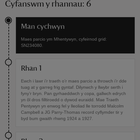
Cyfanswm y rhannau: 6
Man cychwyn
Maes parcio ym Mhentywyn, cyfeirnod grid:
SN234080.
Rhan 1
Ewch i lawr i’r traeth o’r maes parcio a throwch i’r dde
tuag at y garreg frig gyntaf. Dilynwch y llwybr serth i
fyny’r bryn. Pan gyrhaeddwch y copa, gallwch edrych
yn ôl dros filltiroedd o dywod euraidd. Mae Traeth
Pentywyn yn enwog fel y lleoliad lle torrodd Malcolm
Campbell a JG Parry-Thomas record cyflymder tir y
byd bum gwaith rhwng 1924 a 1927.