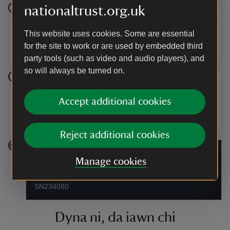
nationaltrust.org.uk
Rhan 5
This website uses cookies. Some are essential
Ewch i’r dde lle mae’r llwybr yn gwahanu a dilynwch y
for the site to work or are used by embedded third
llwybr drwy gaeau i’r gyffordd â’r heol.
party tools (such as video and audio players), and
so will always be turned on.
Rhan 6
Accept additional cookies
Trowch i’r dde eto a cherddwch ar hyd y lôn yn ôl i’r
maes parcio ym Mhentywyn.
Reject additional cookies
Man gorffen
Manage cookies
Maes parcio ym Mhentywyn, cyfeirnod grid:
SN234080.
Dyna ni, da iawn chi