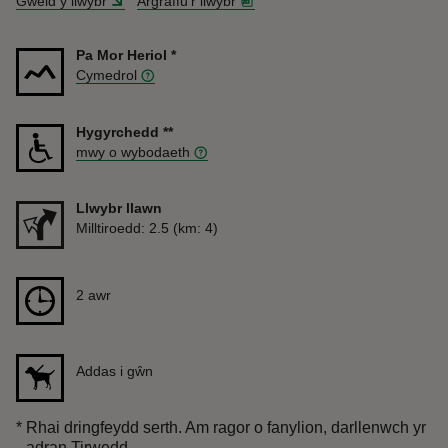
Gweld y llwybr
Argraffu'r llwybr
Pa Mor Heriol
*
Cymedrol
Hygyrchedd
**
mwy o wybodaeth
Llwybr llawn
Pellter
Milltiroedd: 2.5 (km: 4)
Hyd
2 awr
2 awr
Addas i gŵn
*
Rhai dringfeydd serth. Am ragor o fanylion, darllenwch yr
adran Tirwedd.