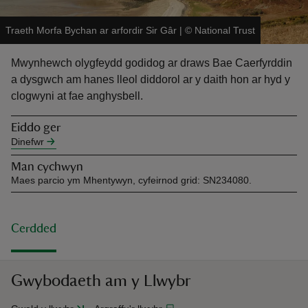
Traeth Morfa Bychan ar arfordir Sir Gâr
|
©
National Trust
Mwynhewch olygfeydd godidog ar draws Bae Caerfyrddin
a dysgwch am hanes lleol diddorol ar y daith hon ar hyd y
clogwyni at fae anghysbell.
reas
-Z
Eiddo ger
Dinefwr
hings
Man cychwyn
o do
Maes parcio ym Mhentywyn, cyfeirnod grid: SN234080.
ace
Cerdded
ypes
Gwybodaeth am y Llwybr