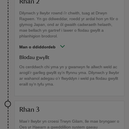
Rhan 2
Dilynwch y llwybr rownd i’r chwith, tuag at Drwyn
Ragwen. Yn go ddiweddar, roedd yr ardal hon yn fôr o
glymog Japan, ond ar ôl gwaith cadwraeth helaeth,
mae bellach yn gartref i lawer o flodau gwyllt a
phlanhigion brodorol.
Man o ddiddordeb
Blodau gwyllt
Os cerddwch chi yma yn y gwanwyn fe allwch weld ac
arogli’r garlleg gwyllt sy’n ffynnu yma. Dilynwch y llwybr
ar wahanol adegau o’r flwyddyn i weld pa flodau gwyllt
eraill sy’n tyfu yma.
Rhan 3
Mae’r llwybr yn croesi Trwyn Gilam, lle mae bryngaer o
Oes yr Haearn a gweddillion system gaeau