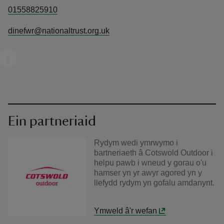
01558825910
dinefwr@nationaltrust.org.uk
Ein partneriaid
Rydym wedi ymrwymo i
bartneriaeth â Cotswold Outdoor i
helpu pawb i wneud y gorau o'u
hamser yn yr awyr agored yn y
llefydd rydym yn gofalu amdanynt.
Ymweld â'r wefan