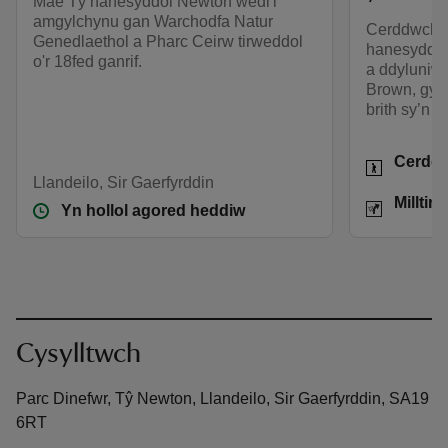
Mae Tŷ hanesyddol Newton wedi'i
amgylchynu gan Warchodfa Natur
Cerddwch w
Genedlaethol a Pharc Ceirw tirweddol
hanesyddol
o'r 18fed ganrif.
a ddyluniwy
Brown, gyda
brith sy’n 
Gweithgar
Cerdd
Llandeilo, Sir Gaerfyrddin
Pellter
Milltir
Yn hollol agored heddiw
Cysylltwch
Parc Dinefwr, Tŷ Newton, Llandeilo, Sir Gaerfyrddin, SA19
6RT