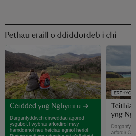
Pethau eraill o ddiddordeb i chi
ERTHYGL
Teithiau
Cerdded yng Nghymru
yng Ng
Darganfyddwch dirweddau agored
ysgubol, llwybrau arfordirol mwy
Darganfydd
hamddenol neu heiciau egnïol heriol.
arfordir Cy