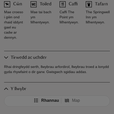
Cŵn
Toiled
Caffi
Tafarn
Mae croeso
Mae tai bach
Caffi The
The Springwell
i gŵn ond
ym
Point ym
Inn ym
rhaid iddynt
Mhentywyn.
Mhentywyn.
Mhentywyn.
gael eu
cadw ar
dennyn.
Tirwedd ac uchder
Rhai dringfeydd serth, llwybrau arfordirol, llwybrau troed a lonydd
gyda rhywfaint o dir garw. Gwisgwch sgidiau addas.
Y llwybr
Rhannau
Map