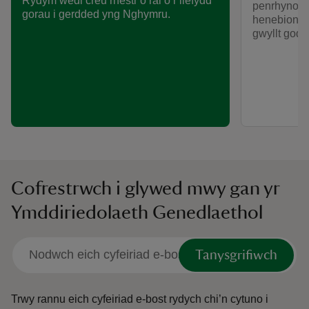
Rydym wedi creu rhestr o rai o’r llefydd
penrhynoedd
gorau i gerdded yng Nghymru.
henebion c
gwyllt god
Cofrestrwch i glywed mwy gan yr
Ymddiriedolaeth Genedlaethol
Tanysgrifiwch
Trwy rannu eich cyfeiriad e-bost rydych chi’n cytuno i