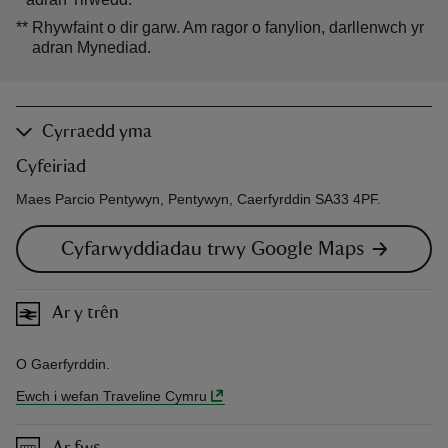
**
Rhywfaint o dir garw. Am ragor o fanylion, darllenwch yr
adran Mynediad.
Cyrraedd yma
Cyfeiriad
Maes Parcio Pentywyn, Pentywyn, Caerfyrddin SA33 4PF.
Cyfarwyddiadau trwy Google Maps
Ar y trên
O Gaerfyrddin.
Ewch i wefan Traveline Cymru