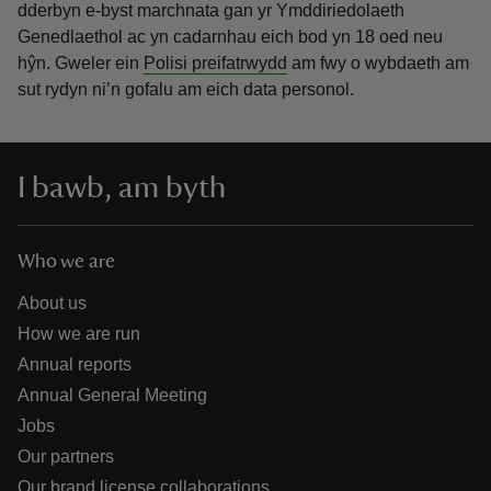
dderbyn e-byst marchnata gan yr Ymddiriedolaeth
Genedlaethol ac yn cadarnhau eich bod yn 18 oed neu
hŷn.
Gweler ein
Polisi preifatrwydd
am fwy o wybdaeth am
sut rydyn ni’n gofalu am eich data personol.
I bawb, am byth
Who we are
About us
How we are run
Annual reports
Annual General Meeting
Jobs
Our partners
Our brand license collaborations