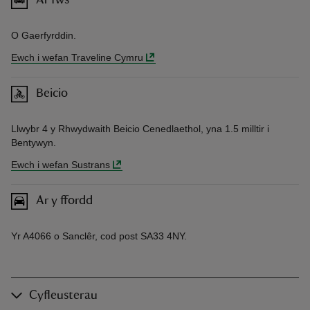
Ar fws
O Gaerfyrddin.
Ewch i wefan Traveline Cymru
Beicio
Llwybr 4 y Rhwydwaith Beicio Cenedlaethol, yna 1.5 milltir i
Bentywyn.
Ewch i wefan Sustrans
Ar y ffordd
Yr A4066 o Sanclêr, cod post SA33 4NY.
Cyfleusterau