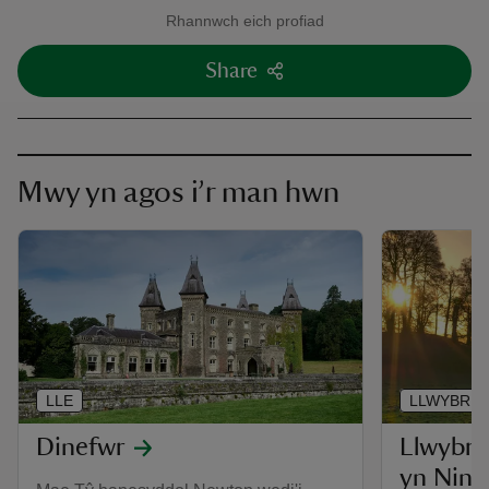
Rhannwch eich profiad
Share
Mwy yn agos i’r man hwn
LLE
LLWYBR
Dinefwr
Llwybr 
yn Nine