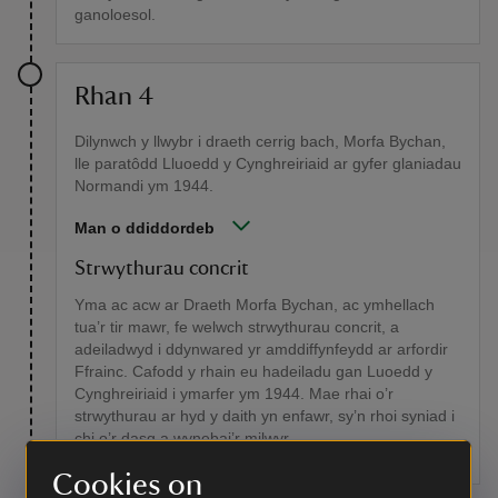
ganoloesol.
Rhan 4
Dilynwch y llwybr i draeth cerrig bach, Morfa Bychan,
lle paratôdd Lluoedd y Cynghreiriaid ar gyfer glaniadau
Normandi ym 1944.
Man o ddiddordeb
Strwythurau concrit
Yma ac acw ar Draeth Morfa Bychan, ac ymhellach
tua’r tir mawr, fe welwch strwythurau concrit, a
adeiladwyd i ddynwared yr amddiffynfeydd ar arfordir
Ffrainc. Cafodd y rhain eu hadeiladu gan Luoedd y
Cynghreiriaid i ymarfer ym 1944. Mae rhai o’r
strwythurau ar hyd y daith yn enfawr, sy’n rhoi syniad i
chi o’r dasg a wynebai’r milwyr.
Cookies on