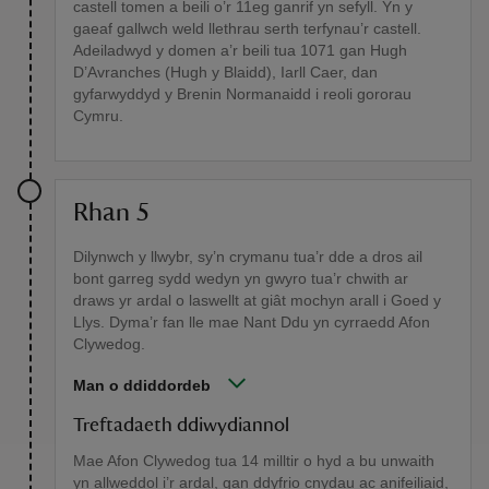
castell tomen a beili o’r 11eg ganrif yn sefyll. Yn y
gaeaf gallwch weld llethrau serth terfynau’r castell.
Adeiladwyd y domen a’r beili tua 1071 gan Hugh
D’Avranches (Hugh y Blaidd), Iarll Caer, dan
gyfarwyddyd y Brenin Normanaidd i reoli gororau
Cymru.
Rhan 5
Dilynwch y llwybr, sy’n crymanu tua’r dde a dros ail
bont garreg sydd wedyn yn gwyro tua’r chwith ar
draws yr ardal o laswellt at giât mochyn arall i Goed y
Llys. Dyma’r fan lle mae Nant Ddu yn cyrraedd Afon
Clywedog.
Man o ddiddordeb
Treftadaeth ddiwydiannol
Mae Afon Clywedog tua 14 milltir o hyd a bu unwaith
yn allweddol i’r ardal, gan ddyfrio cnydau ac anifeiliaid,