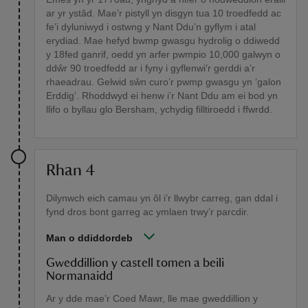
ar yr ystâd. Mae’r pistyll yn disgyn tua 10 troedfedd ac
fe’i dyluniwyd i ostwng y Nant Ddu’n gyflym i atal
erydiad. Mae hefyd bwmp gwasgu hydrolig o ddiwedd
y 18fed ganrif, oedd yn arfer pwmpio 10,000 galwyn o
ddŵr 90 troedfedd ar i fyny i gyflenwi’r gerddi a’r
rhaeadrau. Gelwid sŵn curo’r pwmp gwasgu yn ‘galon
Erddig’. Rhoddwyd ei henw i’r Nant Ddu am ei bod yn
llifo o byllau glo Bersham, ychydig filltiroedd i ffwrdd.
Rhan 4
Dilynwch eich camau yn ôl i’r llwybr carreg, gan ddal i
fynd dros bont garreg ac ymlaen trwy’r parcdir.
Man o ddiddordeb
Gweddillion y castell tomen a beili
Normanaidd
Ar y dde mae’r Coed Mawr, lle mae gweddillion y