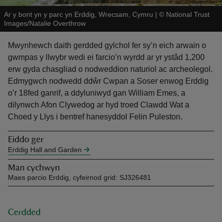
Ar y bont yn y parc yn Erddig, Wrecsam, Cymru
|
©
National Trust
Images/Natalie Overthrow
Mwynhewch daith gerdded gylchol fer sy’n eich arwain o
gwmpas y llwybr wedi ei farcio’n wyrdd ar yr ystâd 1,200
erw gyda chasgliad o nodweddion naturiol ac archeolegol.
reas
Edmygwch nodwedd ddŵr Cwpan a Soser enwog Erddig
-Z
o’r 18fed ganrif, a ddyluniwyd gan William Emes, a
dilynwch Afon Clywedog ar hyd troed Clawdd Wat a
hings
Choed y Llys i bentref hanesyddol Felin Puleston.
o do
Eiddo ger
Erddig Hall and Garden
ace
ypes
Man cychwyn
Maes parcio Erddig, cyfeirnod grid: SJ326481
Cerdded