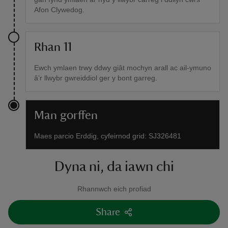
Afon Clywedog.
Rhan 11
Ewch ymlaen trwy ddwy giât mochyn arall ac ail-ymuno
â’r llwybr gwreiddiol ger y bont garreg.
Man gorffen
Maes parcio Erddig, cyfeirnod grid: SJ326481
Dyna ni, da iawn chi
Rhannwch eich profiad
Share