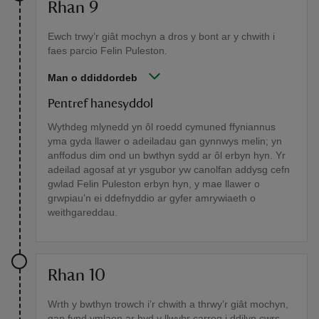
Rhan 9
Ewch trwy’r giât mochyn a dros y bont ar y chwith i
faes parcio Felin Puleston.
Man o ddiddordeb
Pentref hanesyddol
Wythdeg mlynedd yn ôl roedd cymuned ffyniannus
yma gyda llawer o adeiladau gan gynnwys melin; yn
anffodus dim ond un bwthyn sydd ar ôl erbyn hyn. Yr
adeilad agosaf at yr ysgubor yw canolfan addysg cefn
gwlad Felin Puleston erbyn hyn, y mae llawer o
grwpiau’n ei ddefnyddio ar gyfer amrywiaeth o
weithgareddau.
Rhan 10
Wrth y bwthyn trowch i’r chwith a thrwy’r giât mochyn,
gan fynd ymlaen ar hyd y llwybr carreg i ddilyn cwrs