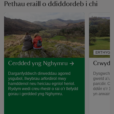
Pethau eraill o ddiddordeb i chi
ERTHYGL
Crwydro
Cerdded yng Nghymru
Dysgwch bet
Darganfyddwch dirweddau agored
gweld a’u 
ysgubol, llwybrau arfordirol mwy
parcdir. O 
hamddenol neu heiciau egnïol heriol.
ddŵr o’r 18f
Rydym wedi creu rhestr o rai o’r llefydd
yn arwain 
gorau i gerdded yng Nghymru.