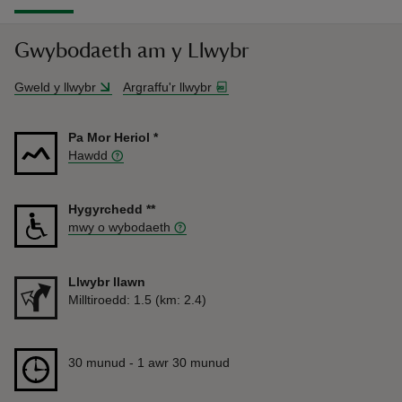
Gwybodaeth am y Llwybr
Gweld y llwybr
Argraffu'r llwybr
Pa Mor Heriol
*
Hawdd
Hygyrchedd
**
mwy o wybodaeth
Llwybr llawn
Pellter
Milltiroedd: 1.5 (km: 2.4)
Hyd
30 munud to 1 awr 30 munud
30 munud - 1 awr 30 munud