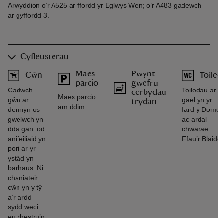
Arwyddion o’r A525 ar ffordd yr Eglwys Wen; o’r A483 gadewch
ar gyffordd 3.
Cyfleusterau
Maes
Pwynt
Cŵn
Toil
parcio
gwefru
Cadwch
Toiledau ar
cerbydau
Maes parcio
gŵn ar
gael yn yr
trydan
am ddim.
dennyn os
Iard y Dom
gwelwch yn
ac ardal
dda gan fod
chwarae
anifeiliaid yn
Ffau’r Blai
pori ar yr
ystâd yn
barhaus. Ni
chaniateir
cŵn yn y tŷ
a’r ardd
sydd wedi
eu rhestru’n