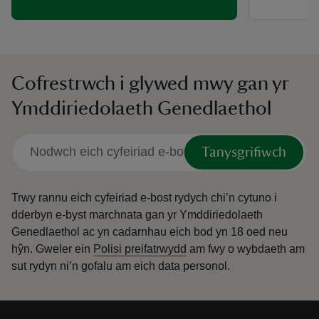
Cofrestrwch i glywed mwy gan yr
Ymddiriedolaeth Genedlaethol
Tanysgrifiwch
Trwy rannu eich cyfeiriad e-bost rydych chi’n cytuno i
dderbyn e-byst marchnata gan yr Ymddiriedolaeth
Genedlaethol ac yn cadarnhau eich bod yn 18 oed neu
hŷn.
Gweler ein
Polisi preifatrwydd
am fwy o wybdaeth am
sut rydyn ni’n gofalu am eich data personol.