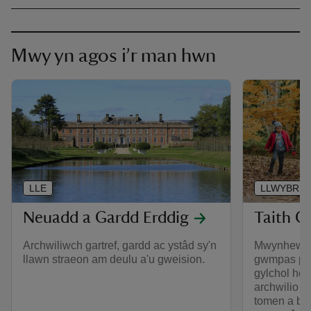
Mwy yn agos i’r man hwn
LLE
LLWYBR
Neuadd a Gardd Erddig
Taith C
Archwiliwch gartref, gardd ac ystâd sy'n
Mwynhewch
llawn straeon am deulu a'u gweision.
gwmpas parc
gylchol hon
archwilio ad
tomen a bei