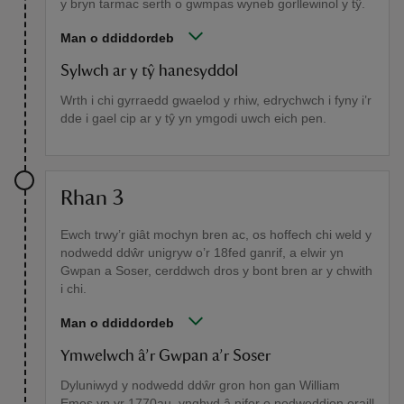
y bryn tarmac serth o gwmpas wyneb gorllewinol y tŷ.
Man o ddiddordeb
Sylwch ar y tŷ hanesyddol
Wrth i chi gyrraedd gwaelod y rhiw, edrychwch i fyny i’r
dde i gael cip ar y tŷ yn ymgodi uwch eich pen.
Rhan 3
Ewch trwy’r giât mochyn bren ac, os hoffech chi weld y
nodwedd ddŵr unigryw o’r 18fed ganrif, a elwir yn
Gwpan a Soser, cerddwch dros y bont bren ar y chwith
i chi.
Man o ddiddordeb
Ymwelwch â’r Gwpan a’r Soser
Dyluniwyd y nodwedd ddŵr gron hon gan William
Emes yn yr 1770au, ynghyd â nifer o nodweddion eraill