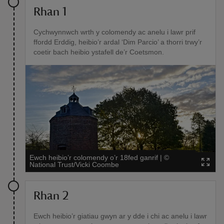
Rhan 1
Cychwynnwch wrth y colomendy ac anelu i lawr prif
ffordd Erddig, heibio’r ardal ‘Dim Parcio’ a thorri trwy’r
coetir bach heibio ystafell de’r Coetsmon.
Ewch heibio’r colomendy o’r 18fed ganrif
|
©
National Trust/Vicki Coombe
Rhan 2
Ewch heibio’r giatiau gwyn ar y dde i chi ac anelu i lawr