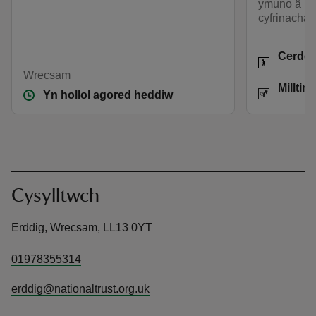
ymuno â ll
cyfrinacha
Gweithgar
Cerdd
Wrecsam
Pellter
Milltir
Yn hollol agored heddiw
Cysylltwch
Erddig, Wrecsam, LL13 0YT
01978355314
erddig@nationaltrust.org.uk