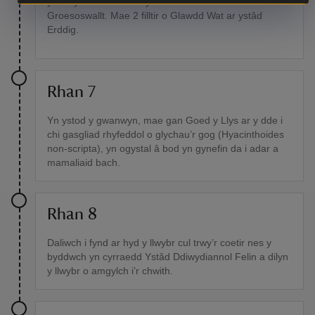
ymestyn o arfordir Sir y Fflint i fan i’r de o
Groesoswallt. Mae 2 filltir o Glawdd Wat ar ystâd
Erddig.
Rhan 7
Yn ystod y gwanwyn, mae gan Goed y Llys ar y dde i
chi gasgliad rhyfeddol o glychau’r gog (Hyacinthoides
non-scripta), yn ogystal â bod yn gynefin da i adar a
mamaliaid bach.
Rhan 8
Daliwch i fynd ar hyd y llwybr cul trwy’r coetir nes y
byddwch yn cyrraedd Ystâd Ddiwydiannol Felin a dilyn
y llwybr o amgylch i’r chwith.