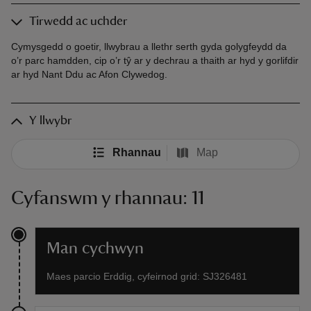
Tirwedd ac uchder
Cymysgedd o goetir, llwybrau a llethr serth gyda golygfeydd da
o’r parc hamdden, cip o’r tŷ ar y dechrau a thaith ar hyd y gorlifdir
ar hyd Nant Ddu ac Afon Clywedog.
Y llwybr
Rhannau
Map
Cyfanswm y rhannau: 11
Man cychwyn
Maes parcio Erddig, cyfeirnod grid: SJ326481