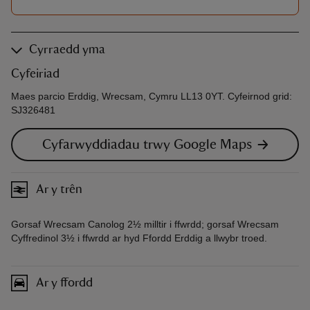
Cyrraedd yma
Cyfeiriad
Maes parcio Erddig, Wrecsam, Cymru LL13 0YT. Cyfeirnod grid:
SJ326481
Cyfarwyddiadau trwy Google Maps
Ar y trên
Gorsaf Wrecsam Canolog 2½ milltir i ffwrdd; gorsaf Wrecsam
Cyffredinol 3½ i ffwrdd ar hyd Ffordd Erddig a llwybr troed.
Ar y ffordd