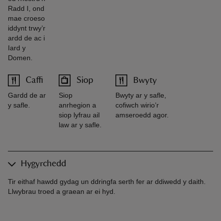
Radd I, ond
mae croeso
iddynt trwy’r
ardd de ac i
Iard y
Domen.
Caffi
Siop
Bwyty
Gardd de ar
Siop
Bwyty ar y safle,
y safle.
anrhegion a
cofiwch wirio’r
siop lyfrau ail
amseroedd agor.
law ar y safle.
Hygyrchedd
Tir eithaf hawdd gydag un ddringfa serth fer ar ddiwedd y daith.
Llwybrau troed a graean ar ei hyd.