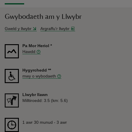
Gwybodaeth am y Llwybr
Gweld y llwybr
Argraffu'r llwybr
Pa Mor Heriol
*
Hawdd
Hygyrchedd
**
mwy o wybodaeth
Llwybr llawn
Pellter
Milltiroedd: 3.5 (km: 5.6)
Hyd
1 awr 30 munud to 3 awr
1 awr 30 munud - 3 awr