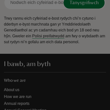
Tanysgrifiwch
Trwy rannu eich cyfeiriad e-bost rydych chi’n cytuno i
dderbyn e-byst marchnata gan yr Ymddiriedolaeth
Genedlaethol ac yn cadarnhau eich bod yn 18 oed neu
hŷn.
Gweler ein
Polisi preifatrwydd
am fwy o wybdaeth am
sut rydyn ni’n gofalu am eich data personol.
I bawb, am byth
Who we are
About us
How we are run
Annual reports