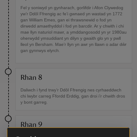
Fel y soniwyd yn gynharach, gorlifdir i Afon Clywedog
yw’r Ddôl Ffrengig ac fe’i gwnaed yn wastad yn 1772
gan William Emes, gan ei thrawsnewid o fod yn
dirwedd amaethyddol i fod yn barcdir. Ar y chwith i chi
mae llyn naturiol mawr, a ymddangosodd yn yr 1980au
oherwydd ymsuddiant yn dilyn y gwaith glo yn y pwll
lleol yn Bersham. Mae’r llyn yn awr yn llawn o adar dŵr
gan gynnwys elyrch.
Rhan 8
Daliwch i fynd trwy’r Ddôl Ffrengig nes cyrhaeddwch
chi lwybr carreg Ffordd Erddig, gan droi i’r chwith dros
y bont garreg.
Rhan 9