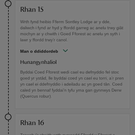
Rhan 15
Wrth fynd heibio Fferm Sontley Lodge ar y dde,
daliwch i fynd ar hyd y ffordd garreg ac anelu trwy giât
mochyn ar y chwith i Goed Fforest ac anelu yn syth i
lawr y ffordd trwy’r canol.
Man o ddiddordeb
Hunangynhaliol
Byddai Coed Fforest wedi cael eu defnyddio fel stoc
goed yr ystâd, lle byddai coed yn cael eu torri, a’r pren
yn cael ei ddefnyddio i adeiladu ac yn goed tân. Coed
caled yn bennaf fyddai’n tyfu yma gan gynnwys Derw
(Quercus robur).
Rhan 16