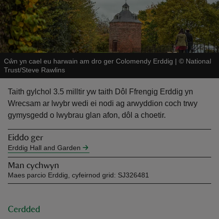
Cŵn yn cael eu harwain am dro ger Colomendy Erddig
|
©
National
Trust/Steve Rawlins
reas
-Z
Taith gylchol 3.5 milltir yw taith Dôl Ffrengig Erddig yn
Wrecsam ar lwybr wedi ei nodi ag arwyddion coch trwy
hings
gymysgedd o lwybrau glan afon, dôl a choetir.
o do
Eiddo ger
Erddig Hall and Garden
ace
ypes
Man cychwyn
Maes parcio Erddig, cyfeirnod grid: SJ326481
Cerdded