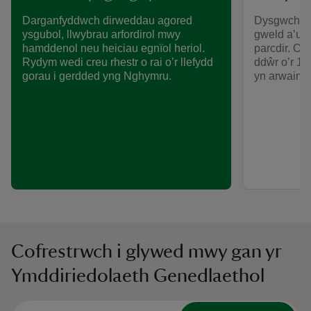
Dysgwch bet
Darganfyddwch dirweddau agored
gweld a’u 
ysgubol, llwybrau arfordirol mwy
parcdir. O 
hamddenol neu heiciau egnïol heriol.
ddŵr o’r 18f
Rydym wedi creu rhestr o rai o’r llefydd
yn arwain 
gorau i gerdded yng Nghymru.
Cofrestrwch i glywed mwy gan yr
Ymddiriedolaeth Genedlaethol