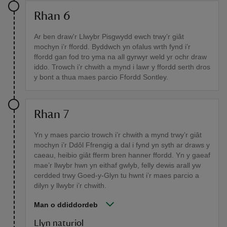
Rhan 6
Ar ben draw'r Llwybr Pisgwydd ewch trwy’r giât
mochyn i’r ffordd. Byddwch yn ofalus wrth fynd i’r
ffordd gan fod tro yma na all gyrwyr weld yr ochr draw
iddo. Trowch i’r chwith a mynd i lawr y ffordd serth dros
y bont a thua maes parcio Ffordd Sontley.
Rhan 7
Yn y maes parcio trowch i’r chwith a mynd trwy’r giât
mochyn i’r Ddôl Ffrengig a dal i fynd yn syth ar draws y
caeau, heibio giât fferm bren hanner ffordd. Yn y gaeaf
mae’r llwybr hwn yn eithaf gwlyb, felly dewis arall yw
cerdded trwy Goed-y-Glyn tu hwnt i’r maes parcio a
dilyn y llwybr i’r chwith.
Man o ddiddordeb
Llyn naturiol