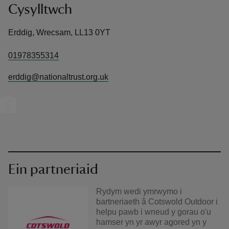
Cysylltwch
Erddig, Wrecsam, LL13 0YT
01978355314
erddig@nationaltrust.org.uk
Ein partneriaid
Rydym wedi ymrwymo i
bartneriaeth â Cotswold Outdoor i
helpu pawb i wneud y gorau o'u
hamser yn yr awyr agored yn y