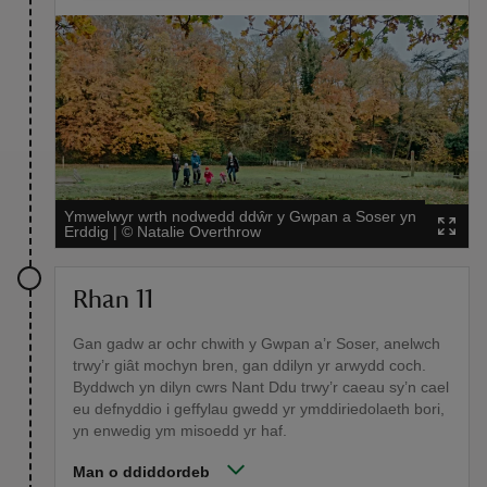
Ymwelwyr wrth nodwedd ddŵr y Gwpan a Soser yn
Erddig
|
©
Natalie Overthrow
Rhan 11
Gan gadw ar ochr chwith y Gwpan a’r Soser, anelwch
trwy’r giât mochyn bren, gan ddilyn yr arwydd coch.
Byddwch yn dilyn cwrs Nant Ddu trwy’r caeau sy’n cael
eu defnyddio i geffylau gwedd yr ymddiriedolaeth bori,
yn enwedig ym misoedd yr haf.
Man o ddiddordeb