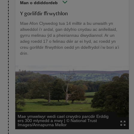
Man o ddiddordeb
Y gorlifdir ffrwythlon
Mae Afon Clywedog tua 14 milltir a bu unwaith yn
allweddol i’r ardal, gan ddyfrio cnydau ac anifeiliaid,
gyrru melinau ŷd a pheiriannau diwydiannol. Ar un
adeg roedd 17 o felinau dŵr ar ei hyd, ac roedd yn
creu gorlifdir ffrwythlon oedd yn ddelfrydol i’w bori a’i
drin.
Mae ymwelwyr wedi cael crwydro parcdir Erddig
ers 300 mlynedd a mwy
|
©
National Trust
Images/Annapurna Mellor