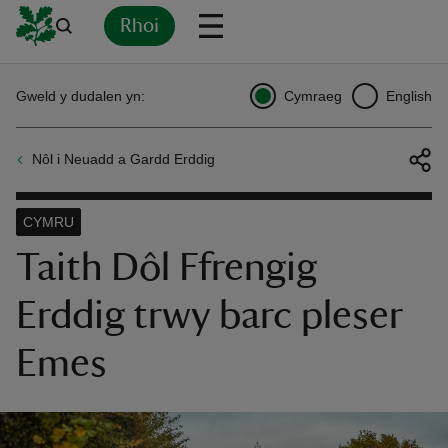
Rhoi
Yn
Back
Back
Back
Yn
Yn
Yn
Yn
Yn
Yn
Gweld y dudalen yn:
Cymraeg
English
l
l
l
l
l
l
l
ver
Nôl i Neuadd a Gardd Erddig
n
CYMRU
Taith Dôl Ffrengig
Erddig trwy barc pleser
rship
Emes
rt
ays