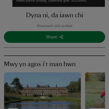
Maes parcio Erddig, cyfeirnod grid: SJ326481
Dyna ni, da iawn chi
Rhannwch eich profiad
Share
Mwy yn agos i’r man hwn