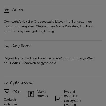
Ar fws
Cymrwch Arriva 2 o Groesoswallt, Llwybr 4 o Benycae, neu
Lwybr 5 o Langollen. Stopiwch ym Melin Puleston, 1 milltir o
gerdded trwy barc gwledig Erddig.
Ar y ffordd
Dilynwch yr arwyddion brown ar yr A525 Ffordd Eglwys Wen
neu’r A483. Gadewch ar gyffordd 3.
Cyfleusterau
Maes
Pwynt
Cŵn
parcio
gwefru
Cadwch
cerbydau
eich ci ar
trydan