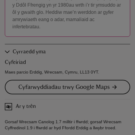
y Ddôl Ffrengig yn yr 1980au wrth i’r tir ymsuddo ar
ôl y gwaith glo. Heddiw mae’n werddon ar gyfer
amrywiaeth eang o adar, mamaliaid ac
infertebratau.
Cyrraedd yma
Cyfeiriad
Maes parcio Erddig, Wrecsam, Cymru, LL13 0YT.
Cyfarwyddiadau trwy Google Maps
Ar y trên
Gorsaf Wrecsam Canolog 1.7 milltir i ffwrdd; gorsaf Wrecsam
Cyffredinol 1.9 i ffwrdd ar hyd Ffordd Erddig a llwybr troed.