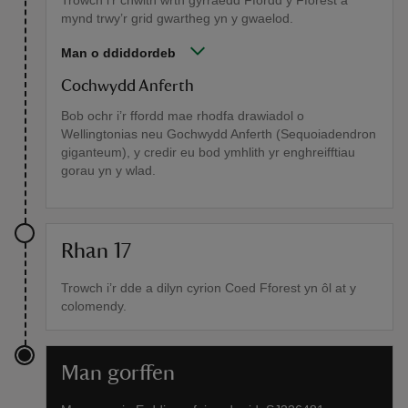
Trowch i’r chwith wrth gyrraedd Ffordd y Fforest a
mynd trwy’r grid gwartheg yn y gwaelod.
Man o ddiddordeb
Cochwydd Anferth
Bob ochr i’r ffordd mae rhodfa drawiadol o
Wellingtonias neu Gochwydd Anferth (Sequoiadendron
giganteum), y credir eu bod ymhlith yr enghreifftiau
gorau yn y wlad.
Rhan 17
Trowch i’r dde a dilyn cyrion Coed Fforest yn ôl at y
colomendy.
Man gorffen