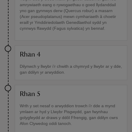
amrywiaeth eang o rywogaethau o goed llydanddail
yno gan gynnwys derw (Quercus robur) a masarn
(Acer pseudoplatanus) mewn cymhariaeth â choetir
eraill yr Ymddiriedolaeth Genedlaethol sydd yn
cynnwys ffawydd (Fagus sylvatica) yn bennaf.
Rhan 4
Dilynwch y llwybr i’r chwith a chymryd y llwybr ar y dde,
gan ddilyn yr arwyddion.
Rhan 5
Wrth y set nesaf o arwyddion trowch i’r dde a mynd
ymlaen ar hyd y Llwybr Pisgwydd, gan fwynhau
golygfeydd ar draws y ddôl Ffrengig, gan ddilyn cwrs
Afon Clywedog oddi tanoch.