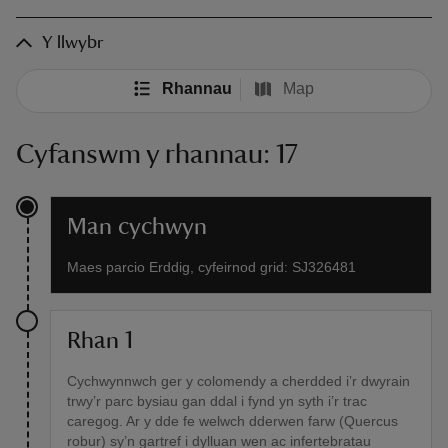
Y llwybr
Rhannau
Map
Cyfanswm y rhannau: 17
Man cychwyn
Maes parcio Erddig, cyfeirnod grid: SJ326481
Rhan 1
Cychwynnwch ger y colomendy a cherdded i’r dwyrain
trwy’r parc bysiau gan ddal i fynd yn syth i’r trac
caregog. Ar y dde fe welwch dderwen farw (Quercus
robur) sy’n gartref i dylluan wen ac infertebratau