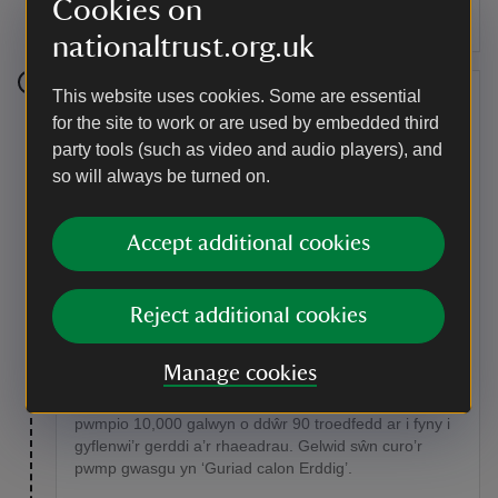
Ewch ymlaen yn syth ar hyd y llwybr, gan ddilyn Nant
Cookies on
Ddu a dros ail bont garreg.
nationaltrust.org.uk
This website uses cookies. Some are essential
Rhan 10
for the site to work or are used by embedded third
party tools (such as video and audio players), and
Ychydig yn nes ymlaen, ewch dros y bompren ar y dde
a thua’r nodwedd dŵr Cwpan a Soser.
so will always be turned on.
Man o ddiddordeb
Accept additional cookies
Rhaeadr Cwpan a Soser
Dyluniwyd y rhaeadr Cwpan a Soser gan William Emes
yn yr 1770au, ynghyd â nifer o nodweddion eraill ar yr
Reject additional cookies
ystâd. Mae’r pistyll silindraidd yn disgyn tua 10
troedfedd ac fe’i dyluniwyd i ostwng y Nant Ddu’n
Manage cookies
gyflym i atal erydiad. Mae hefyd bwmp gwasgu
hydrolig o ddiwedd y 18fed ganrif, oedd yn arfer
pwmpio 10,000 galwyn o ddŵr 90 troedfedd ar i fyny i
gyflenwi’r gerddi a’r rhaeadrau. Gelwid sŵn curo’r
pwmp gwasgu yn ‘Guriad calon Erddig’.