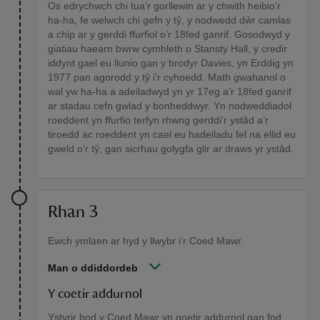
Os edrychwch chi tua’r gorllewin ar y chwith heibio’r
ha-ha, fe welwch chi gefn y tŷ, y nodwedd dŵr camlas
a chip ar y gerddi ffurfiol o’r 18fed ganrif. Gosodwyd y
giatiau haearn bwrw cymhleth o Stansty Hall, y credir
iddynt gael eu llunio gan y brodyr Davies, yn Erddig yn
1977 pan agorodd y tŷ i’r cyhoedd. Math gwahanol o
wal yw ha-ha a adeiladwyd yn yr 17eg a’r 18fed ganrif
ar stadau cefn gwlad y bonheddwyr. Yn nodweddiadol
roeddent yn ffurfio terfyn rhwng gerddi’r ystâd a’r
tiroedd ac roeddent yn cael eu hadeiladu fel na ellid eu
gweld o’r tŷ, gan sicrhau golygfa glir ar draws yr ystâd.
Rhan 3
Ewch ymlaen ar hyd y llwybr i’r Coed Mawr.
Man o ddiddordeb
Y coetir addurnol
Ystyrir bod y Coed Mawr yn goetir addurnol gan fod