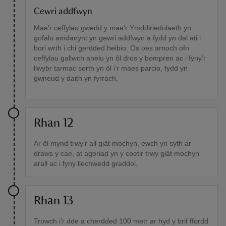
Cewri addfwyn
Mae’r ceffylau gwedd y mae’r Ymddiriedolaeth yn
gofalu amdanynt yn gewri addfwyn a fydd yn dal ati i
bori wrth i chi gerdded heibio. Os oes arnoch ofn
ceffylau gallwch anelu yn ôl dros y bompren ac i fyny’r
llwybr tarmac serth yn ôl i’r maes parcio, fydd yn
gwneud y daith yn fyrrach.
Rhan 12
Ar ôl mynd trwy’r ail giât mochyn, ewch yn syth ar
draws y cae, at agoriad yn y coetir trwy giât mochyn
arall ac i fyny llechwedd graddol.
Rhan 13
Trowch i’r dde a cherdded 100 metr ar hyd y brif ffordd