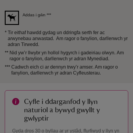
Addas i gŵn
***
*
Tir eithaf hawdd gydag un ddringfa serth fer ac
arwynebau anwastad. Am ragor o fanylion, darllenwch yr
adran Tirwedd.
**
Nid yw’r llwybr yn hollol hygyrch i gadeiriau olwyn. Am
ragor o fanylion, darllenwch yr adran Mynediad.
***
Cadwch eich ci ar dennyn trwy’r amser. Am ragor o
fanylion, darllenwch yr adran Cyfleusterau.
Cyfle i ddarganfod y llyn
naturiol a bywyd gwyllt y
gwlyptir
Gyda dros 30 o byllau ar yr ystâd, ffurfiwyd y llyn yn