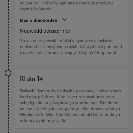
ac yna troi i’r chwith, gan anelu trwy giât mochyn i
lwybr Lôn Werdd.
Man o ddiddordeb
Nodwedd bensaernïol
Yn y cae ar y chwith, efallai y byddwch yn sylwi ar
nodwedd o’r enw grwn a rhych. Crëwyd hwn pan oedd
y cae’n cael ei aredig rhwng yr 11eg a’r 16eg ganrif.
Rhan 14
Daliwch i fynd ar hyd y llwybr, gan gadw i’r chwith wrth
fynd trwy giât bren. Mae llawer o strwythurau pren
ychydig oddi ar y llwybrau yn yr ardal hon. Roeddent
yn cael eu defnyddio ar gyfer yr elfen draws gwlad yn
Nhreialon Ceffylau Cart Cenedlaethol Cymru oedd yn
arfer digwydd ar yr ystâd.