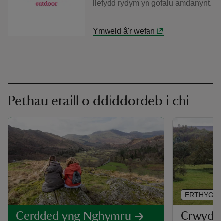
llefydd rydym yn gofalu amdanynt.
Ymweld â'r wefan
Pethau eraill o ddiddordeb i chi
ERTHYGL
Crwydro
Cerdded yng Nghymru