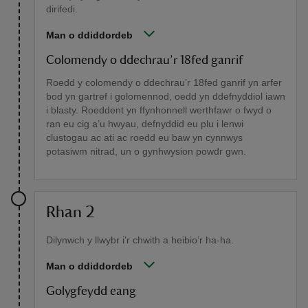
dirifedi.
Man o ddiddordeb
Colomendy o ddechrau’r 18fed ganrif
Roedd y colomendy o ddechrau’r 18fed ganrif yn arfer
bod yn gartref i golomennod, oedd yn ddefnyddiol iawn
i blasty. Roeddent yn ffynhonnell werthfawr o fwyd o
ran eu cig a’u hwyau, defnyddid eu plu i lenwi
clustogau ac ati ac roedd eu baw yn cynnwys
potasiwm nitrad, un o gynhwysion powdr gwn.
Rhan 2
Dilynwch y llwybr i’r chwith a heibio’r ha-ha.
Man o ddiddordeb
Golygfeydd eang