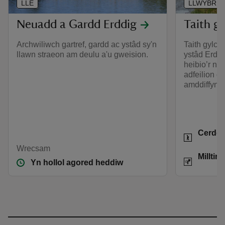
LLE
LLWYBR
Neuadd a Gardd Erddig
Taith gl
Archwiliwch gartref, gardd ac ystâd sy'n
Taith gylch
llawn straeon am deulu a'u gweision.
ystâd Erddi
heibio’r no
adfeilion ca
amddiffynn
Gweithgar
Cerdd
Wrecsam
Pellter
Milltir
Yn hollol agored heddiw