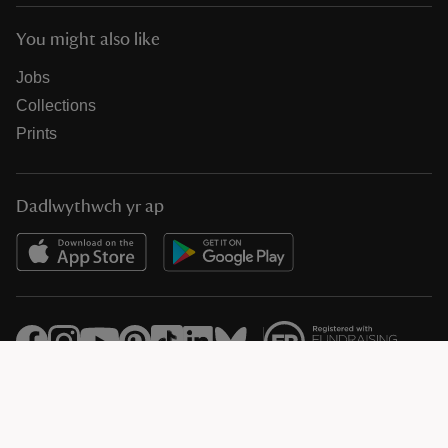
You might also like
Jobs
Collections
Prints
Dadlwythwch yr ap
© National Trust Registered Charity 205846 (HMRC Ref. X8733)
Heelis, Kemble Drive, Swindon SN2 2NA