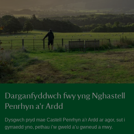
Darganfyddwch fwy yng Nghastell
Penrhyn a'r Ardd
Dysgwch pryd mae Castell Penrhyn a'r Ardd ar agor, sut i
gyrraedd yno, pethau i’w gweld a’u gwneud a mwy.