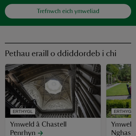
Trefnwch eich ymweliad
Pethau eraill o ddiddordeb i chi
ERTHYGL
ERTHYGL
Ymweld â Chastell
Ymweld 
Penrhyn
Nghaste