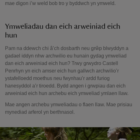
mae digon i’w weld bob tro y byddwch yn ymweld.
Ymweliadau dan eich arweiniad eich
hun
Pam na ddewch chi â’ch dosbarth neu grŵp blwyddyn a
gadael iddyn nhw archwilio eu hunain gydag ymweliad
dan eich arweiniad eich hun? Trwy grwydro Castell
Penrhyn yn eich amser eich hun gallwch archwilio’r
ystafelloedd moethus neu fwynhau’r ardd furiog
hanesyddol a’r tiroedd. Bydd angen i grwpiau dan eich
arweiniad eich hun archebu eich ymweliad ymlaen llaw.
Mae angen archebu ymweliadau o flaen llaw. Mae prisiau
mynediad arferol yn berthnasol.