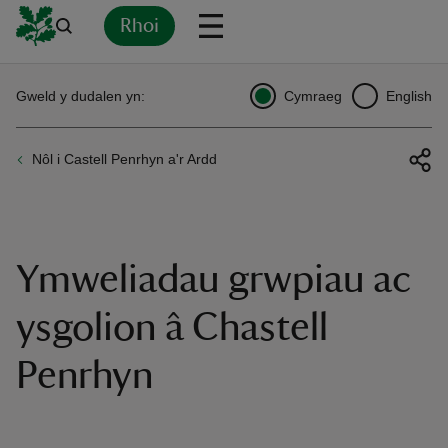
Rhoi
Yn
Back
Back
Back
Yn
Yn
Yn
Yn
Yn
Yn
Gweld y dudalen yn:
Cymraeg
English
l
l
l
l
l
l
l
ver
Nôl i Castell Penrhyn a'r Ardd
n
Ymweliadau grwpiau ac
rship
ysgolion â Chastell
Penrhyn
rt
ays