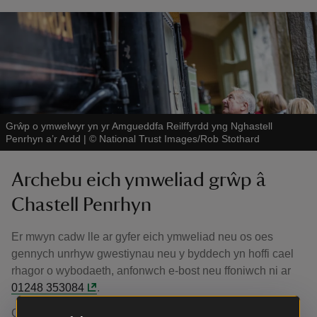
Grŵp o ymwelwyr yn yr Amgueddfa Reilffyrdd yng Nghastell
Penrhyn a’r Ardd
|
©
National Trust Images/Rob Stothard
Archebu eich ymweliad grŵp â
Chastell Penrhyn
Er mwyn cadw lle ar gyfer eich ymweliad neu os oes
gennych unrhyw gwestiynau neu y byddech yn hoffi cael
rhagor o wybodaeth, anfonwch e-bost neu ffoniwch ni ar
01248 353084
.
Castell Penrhyn a’r Ardd yw’r lle perffaith ar gyfer