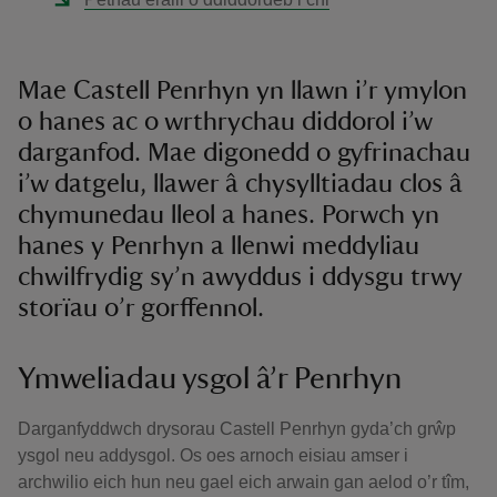
Mae Castell Penrhyn yn llawn i’r ymylon
o hanes ac o wrthrychau diddorol i’w
darganfod. Mae digonedd o gyfrinachau
i’w datgelu, llawer â chysylltiadau clos â
chymunedau lleol a hanes. Porwch yn
hanes y Penrhyn a llenwi meddyliau
chwilfrydig sy’n awyddus i ddysgu trwy
storïau o’r gorffennol.
Ymweliadau ysgol â’r Penrhyn
Darganfyddwch drysorau Castell Penrhyn gyda’ch grŵp
ysgol neu addysgol. Os oes arnoch eisiau amser i
archwilio eich hun neu gael eich arwain gan aelod o’r tîm,