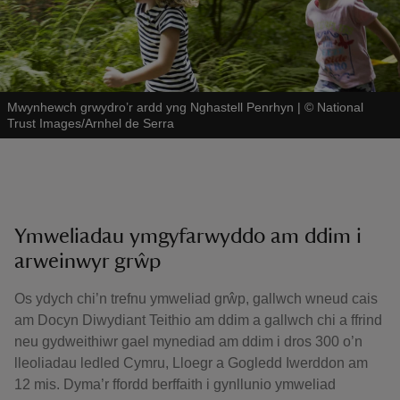
Mwynhewch grwydro’r ardd yng Nghastell Penrhyn
|
©
National
Trust Images/Arnhel de Serra
Ymweliadau ymgyfarwyddo am ddim i
arweinwyr grŵp
Os ydych chi’n trefnu ymweliad grŵp, gallwch wneud cais
am Docyn Diwydiant Teithio am ddim a gallwch chi a ffrind
neu gydweithiwr gael mynediad am ddim i dros 300 o’n
lleoliadau ledled Cymru, Lloegr a Gogledd Iwerddon am
12 mis. Dyma’r ffordd berffaith i gynllunio ymweliad