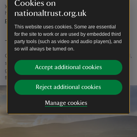
Cookies on
ymweliad addysgol dan eich arweiniad eich hun. Os
nationaltrust.org.uk
hoffech chi gynllunio eich ymweliad, cysylltwch â ni yn
penrhyncastle@nationaltrust.org.uk
This website uses cookies. Some are essential
for the site to work or are used by embedded third
party tools (such as video and audio players), and
Tocyn Mynediad Grŵp Addysgol
so will always be turned on.
Gall ysgolion fanteisio ar Docyn Mynediad Grŵp Addysgol,
sef aelodaeth flynyddol sy'n rhoi mynediad am ddim i'r
Accept additional cookies
grŵp ysgol gyfan i ran fwyaf o lefydd o dan ein gofal am
flwyddyn.
Reject additional cookies
Manage cookies