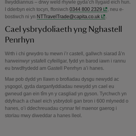
llwyddiannus – drwy weld rhywle gyda’ch llygaid eich hun.
I dderbyn eich tocyn, ffoniwch
0344 800 2329
, neu e-
bostiwch ni yn
NTTravelTrade@capita.co.uk
.
Cael ysbrydoliaeth yng Nghastell
Penrhyn
Wrth i chi grwydro tu mewn i’r castell, gallwch siarad â’n
harweinwyr ystafell cyfeillgar, fydd yn barod iawn i rannu
eu brwdfrydedd am Gastell Penrhyn a’i hanes.
Mae pob dydd yn llawn o brofiadau dysgu newydd ac
ysgogol, gyda darganfyddiadau newydd yn cael eu
gwneud gan ein tîm yn y casgliad yn gyson. Tyrchwch yn
ddyfnach a chael eich ysbrydoli gan bron i 600 mlynedd o
hanes, o’i ddechreuadau cynnar fel maenor gaerog i
storïau mwy diweddar a hanes lleol.