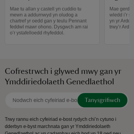
Mae tu allan y castell yn cuddio tu
Mae gerddi
mewn a addurnwyd yn oludog a
wledd i’r 
chartref yr oedd gan y teulu Pennant
yn yr Ardd 
feddwl mawr ohono. Dysgwch am rai
trwy’r Ardd
o’r ystafelloedd rhyfeddol.
Cofrestrwch i glywed mwy gan yr
Ymddiriedolaeth Genedlaethol
Tanysgrifiwch
Trwy rannu eich cyfeiriad e-bost rydych chi’n cytuno i
dderbyn e-byst marchnata gan yr Ymddiriedolaeth
Genedlaethol ac yn cadarnhau eich bod yn 18 oed neu