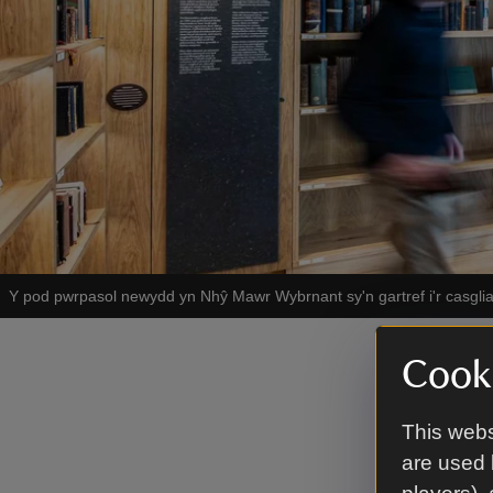
Y pod pwrpasol newydd yn Nhŷ Mawr Wybrnant sy'n gartref i'r casglia
Cooki
Ffer
This webs
Dewch i g
yma o’r 16
are used 
wrthi am 1