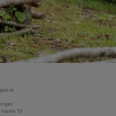
ael ei
nt gan
da hanes Tŷ