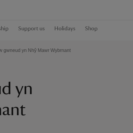
hip
Support us
Holidays
Shop
'w gwneud yn Nhŷ Mawr Wybrnant
ud yn
ant