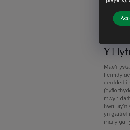
players),
sicrhau par
Acc
Bydd aelod
unrhyw gw
Y Llyf
Mae’r ystaf
ffermdy ac
cerdded i
(cyfieithyd
mwyn dathl
hwn, sy’n y
yn gartref
rhai y gal