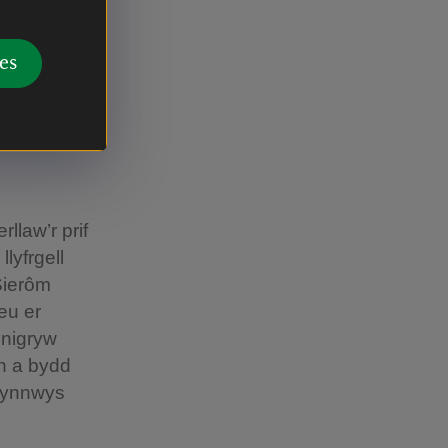
es
ateb
rllaw’r prif
lyfrgell
Sierôm
reu er
unigryw
en a bydd
 gynnwys