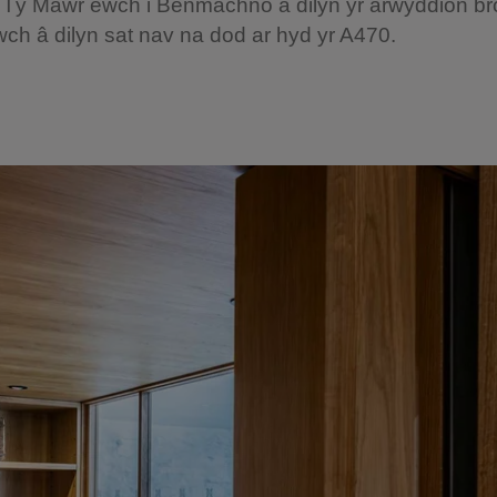
d Tŷ Mawr ewch i Benmachno a dilyn yr arwyddion b
wch â dilyn sat nav na dod ar hyd yr A470.