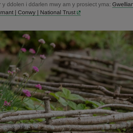
r y ddolen i ddarlen mwy am y prosiect yma:
Gwellia
nant | Conwy | National Trust