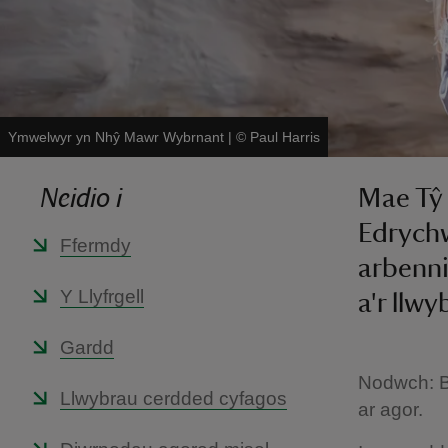
Ymwelwyr yn Nhŷ Mawr Wybrnant
|
©
Paul Harris
Neidio i
Mae Tŷ 
Edrychw
Ffermdy
arbenni
Y Llyfrgell
a'r llw
Gardd
Nodwch: By
Llwybrau cerdded cyfagos
ar agor.