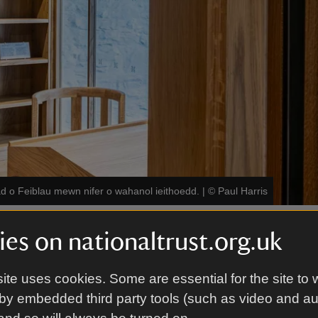
d o Feiblau mewn nifer o wahanol ieithoedd.
|
©
Paul Harris
es on nationaltrust.org.uk
mdy
ite uses cookies. Some are essential for the site to 
ael golwg o gwmpas y
ffermdy
bychan ond arwydd
eg ganrif a oedd yn fan geni’r
by embedded third party tools (such as video and a
Esgob William Morgan
0 mlynedd yn cyfieithu’r Beibl i’r Gymraeg ac sydd we