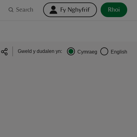
Search
Fy Nghyfrif
Rhoi
Gweld y dudalen yn:
Cymraeg
English