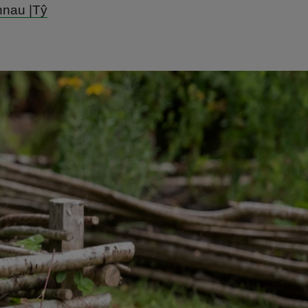
nnau |Tŷ