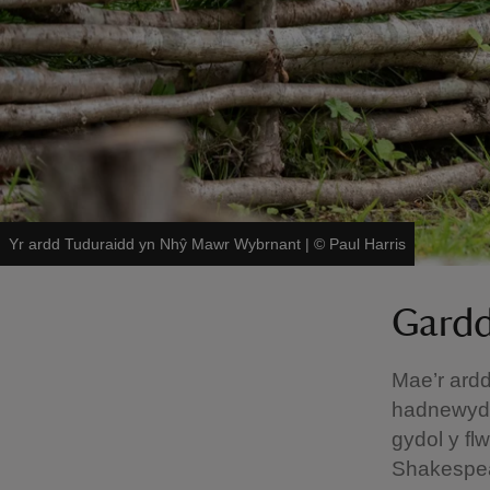
Yr ardd Tuduraidd yn Nhŷ Mawr Wybrnant
|
©
Paul Harris
Gard
Mae’r ardd
hadnewyddu
gydol y fl
Shakespear