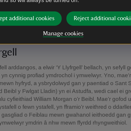
 and so will always be turned on.
had yr iaith.
ept additional cookies
Reject additional cooki
 o staff wrth law i adrodd ychydig am ei hanes ac i 
estiynau sydd gennych.
Manage cookies
rgell
ell arddangos, a elwir ‘Y Llyfrgell’ bellach, yn sefyll ge
 yn cynnig profiad ymdrochol i ymwelwyr. Yno, mae'r l
 mewn hyfryd, a ysbrydolwyd gan y paentiad o Sant 
d Beibl y Fwlgat Lladin) yn ei Astudfa, wedi cael ei g
u cyfieithiad William Morgan o’r Beibl. Mae’r gofod 
stafell o fewn ystafell, yn fframio’r weithred o ddarll
 i gasgliad o Feiblau mewn gwahanol ieithoedd gan
l ymwelwyr ymdrin â nhw mewn ffyrdd rhyngweithiol.