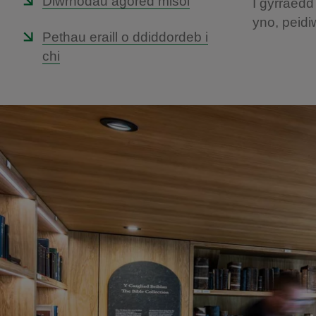
Diwrnodau agored misol
I gyrraed
yno, peidi
Pethau eraill o ddiddordeb i
chi