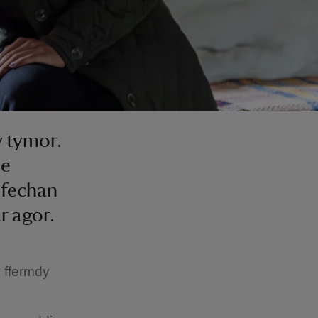
 tymor.
le
 fechan
r agor.
y ffermdy