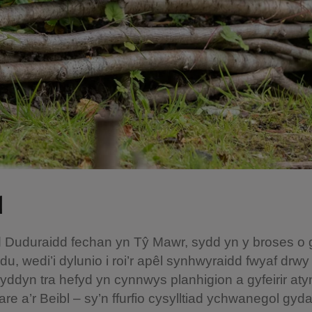
d
 Duduraidd fechan yn Tŷ Mawr, sydd yn y broses o g
, wedi’i dylunio i roi’r apêl synhwyraidd fwyaf drwy
wyddyn tra hefyd yn cynnwys planhigion a gyfeirir aty
e a’r Beibl – sy’n ffurfio cysylltiad ychwanegol gy