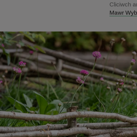
Cliciwch a
Mawr Wybr