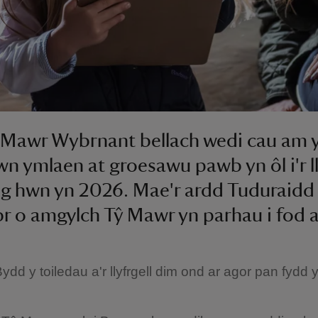
Mawr Wybrnant bellach wedi cau am y
n ymlaen at groesawu pawb yn ôl i'r l
g hwn yn 2026. Mae'r ardd Tuduraidd
ybr o amgylch Tŷ Mawr yn parhau i fod a
dd y toiledau a'r llyfrgell dim ond ar agor pan fydd 