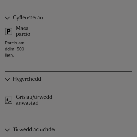
Cyfleusterau
Maes
parcio
Parcio am
ddim, 500
llath.
Hygyrchedd
Grisiau/tirwedd
anwastad
Tirwedd ac uchder