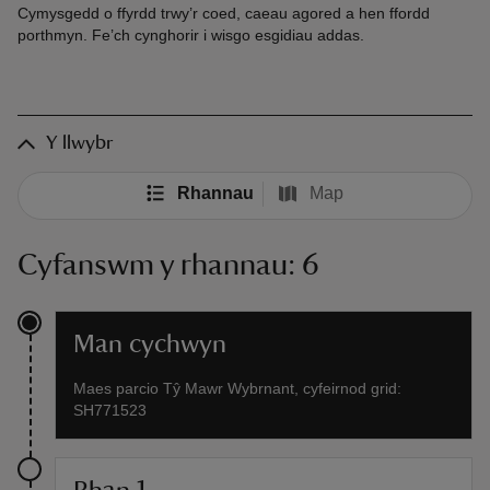
Cymysgedd o ffyrdd trwy’r coed, caeau agored a hen ffordd
porthmyn. Fe’ch cynghorir i wisgo esgidiau addas.
Y llwybr
Rhannau
Map
Cyfanswm y rhannau: 6
Man cychwyn
Maes parcio Tŷ Mawr Wybrnant, cyfeirnod grid:
SH771523