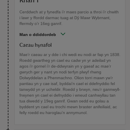
Rhan 1
Cerddwch at y fynedfa i’r maes parcio a throi i’r chwith
i lawr y ffordd darmac tuag at Dŷ Mawr Wybrnant,
ffermdy o’r 16eg ganrif.
Man o ddiddordeb
Caeau hynafol
Mae’r caeau ar y dde i chi wedi eu nodi ar fap yn 1838.
Roedd gwartheg yn cael eu cadw yn yr adeilad yn
agos i’r gornel i’r de-ddwyrain yn y gaeaf ac mae’r
gwrych ger y nant yn nodi terfyn plwyf rhwng
Dolwyddelan a Phenmachno. Olion torri mawn yw’r
pantiau yn y cae isaf, byddai’n cael ei ddefnyddio fel
tanwydd yn yr ucheldir. Roedd y brwyn, neu’r gannwyll-
frwynen yn cael ei defnyddio i wneud canhwyllau tan
tua diwedd y 19eg ganrif. Gwan oedd eu golau a
byddent yn cael eu trochi mewn braster anifeiliaid, ac
felly roedd eu haroglau’n annymunol.