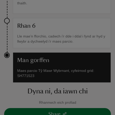
thaith.
Rhan 6
Lle mae’n fforchio, cadwch i’r dde i ddal i fynd ar hyd y
llwybr a dychwelyd i’r maes parcio.
Man gorffen
Maes parcio Tŷ Mawr Wybrnant, cyfeirnod grid:
SH771523
Dyna ni, da iawn chi
Rhannwch eich profiad
Share