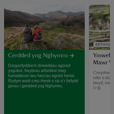
ERTHYGL
Ymwelwc
Cerdded yng Nghymru
Mawr W
Darganfyddwch dirweddau agored
ysgubol, llwybrau arfordirol mwy
Crwydrwch 
hamddenol neu heiciau egnïol heriol.
nifer o bla
Rydym wedi creu rhestr o rai o’r llefydd
bwyd, medd
gorau i gerdded yng Nghymru.
i’r tŷ.