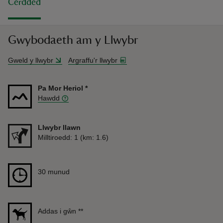
Cerdded
Gwybodaeth am y Llwybr
Gweld y llwybr
Argraffu'r llwybr
Pa Mor Heriol
*
Hawdd
Llwybr llawn
Pellter
Milltiroedd: 1 (km: 1.6)
Hyd
30 munud
30 munud
Addas i gŵn
**