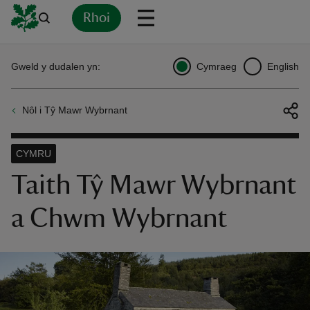
Rhoi
Yn
Back
Back
Back
Yn
Yn
Yn
Yn
Yn
Yn
Gweld y dudalen yn:
Cymraeg
English
l
l
l
l
l
l
l
ver
Nôl i Tŷ Mawr Wybrnant
n
CYMRU
Taith Tŷ Mawr Wybrnant
a Chwm Wybrnant
rship
rt
ays