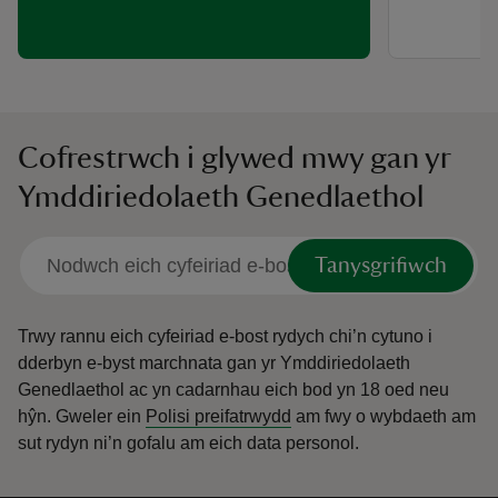
Cofrestrwch i glywed mwy gan yr
Ymddiriedolaeth Genedlaethol
Tanysgrifiwch
Trwy rannu eich cyfeiriad e-bost rydych chi’n cytuno i
dderbyn e-byst marchnata gan yr Ymddiriedolaeth
Genedlaethol ac yn cadarnhau eich bod yn 18 oed neu
hŷn.
Gweler ein
Polisi preifatrwydd
am fwy o wybdaeth am
sut rydyn ni’n gofalu am eich data personol.