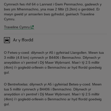
Cymrwch fws rhif 64 o Lanrwst i Gwm Penmachno, gadewch y
bws ym Mhenmachno, yna mae 2 filltir (3.2km) o gerdded. Er
mwyn gweld yr amserlen bws gyfredol, gwiriwch Traveline
Cymru.
Traveline Cymru
Ar y ffordd
O Fetws-y-coed: dilynwch yr A5 i gyfeiriad Llangollen. Mewn tua
3 milltir (4.8 km) cymrwch yr B4406 i Benmachno. Dilynwch yr
arwyddion o’r pentref i Dŷ Mawr Wybrnant. Mae’r tŷ 2.5 milltir
(4km) i’r gogledd-orllewin o Benmachno ar hyd ffordd goedwig
gul.
O Bentrefoelas: dilynwch yr A5 i gyfeiriad Betws-y-coed. Mewn
tua 5 milltir cymrwch y B4406 i Benmachno. Dilynwch yr
arwyddion o’r pentref i Dŷ Mawr Wybrnant. Mae’r tŷ 2.5 milltir
(4km) i’r gogledd-orllewin o Benmachno ar hyd ffordd goedwig
gul.