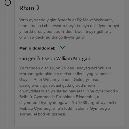
Rhan 2
Wrth gyrraedd y giât fynedfa at Dŷ Mawr Wybrnant,
mae croeso i chi grwydro trwy’r tir, cyn dal i fynd ar hyd
y ffordd dros y bont ac i’r dde. Ewch trwy’r giât ar y
chwith a dechrau dringo llwybr garw.
Man o ddiddordeb
Fan geni’r Esgob William Morgan
Yn fachgen disglair, yn 10 oed, addysgwyd William
Morgan gyda phlant y meistr tir lleol, yng Nghastell
Gwydir. Aeth William ymlaen i Goleg yr Iesu,
Caergrawnt, gan adael gyda gradd mewn
diwinyddiaeth ac yn siarad naw iaith. Yna cyfieithodd y
Beibl i’r Gymraeg i’r Frenhines Elisabeth I, a
chymerodd hynny ddegawd. Yn 1588 argraffwyd mil o
Feiblau Cymraeg, a fu’n fodd i safoni’r Gymraeg a
sicrhau ei bod yn goroesi.