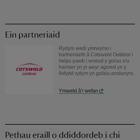
Ein partneriaid
Rydym wedi ymrwymo i
bartneriaeth â Cotswold Outdoor i
helpu pawb i wneud y gorau o'u
hamser yn yr awyr agored yn y
llefydd rydym yn gofalu amdanynt.
Ymweld â'r wefan
Pethau eraill o ddiddordeb i chi