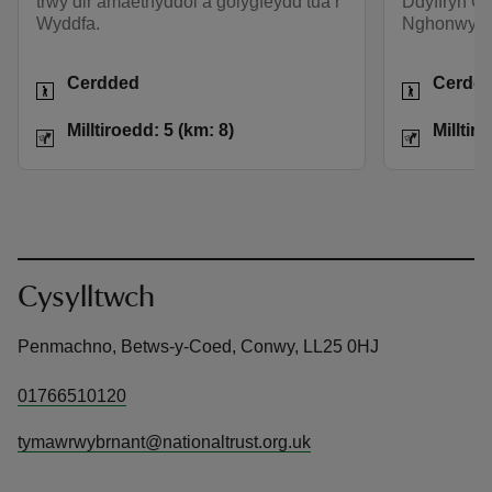
trwy dir amaethyddol a golygfeydd tua’r
Ddyffryn C
Wyddfa.
Nghonwy, 
Gweithgareddau
Gweithgar
Cerdded
Cerdd
Pellter
Milltiroedd: 5 (km: 8)
Pellter
Milltiroedd: 5 (km: 8)
Milltir
Cysylltwch
Penmachno, Betws-y-Coed, Conwy, LL25 0HJ
01766510120
tymawrwybrnant@nationaltrust.org.uk