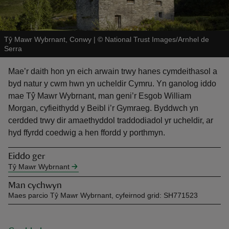
Tŷ Mawr Wybrnant, Conwy
|
©
National Trust Images/Arnhel de
Serra
Mae’r daith hon yn eich arwain trwy hanes cymdeithasol a
reas
byd natur y cwm hwn yn ucheldir Cymru. Yn ganolog iddo
-Z
mae Tŷ Mawr Wybrnant, man geni’r Esgob William
Morgan, cyfieithydd y Beibl i’r Gymraeg. Byddwch yn
hings
cerdded trwy dir amaethyddol traddodiadol yr ucheldir, ar
o do
hyd ffyrdd coedwig a hen ffordd y porthmyn.
Eiddo ger
ace
Tŷ Mawr Wybrnant
ypes
Man cychwyn
Maes parcio Tŷ Mawr Wybrnant, cyfeirnod grid: SH771523