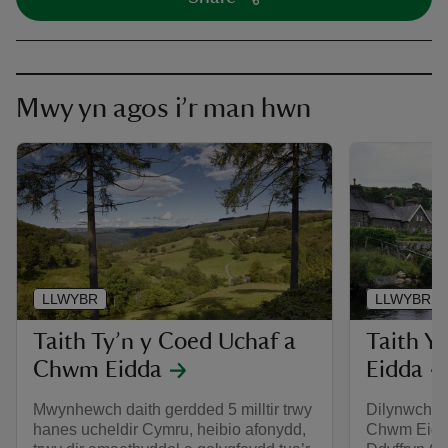
Mwy yn agos i’r man hwn
LLWYBR
LLWYBR
Taith Ty’n y Coed Uchaf a
Taith Y
Chwm Eidda
Eidda
Mwynhewch daith gerdded 5 milltir trwy
Dilynwch da
hanes ucheldir Cymru, heibio afonydd,
Chwm Eidd