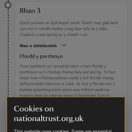
Rhan 3
Ewch ymlaen ar hyd llwybr serth. Ewch trwy giât fach
cyn troi i’r chwith heibio craig fawr lyfn ar y dde.
Cadwch y wal gerrig ar y chwith i chi.
Man o ddiddordeb
Ffordd y porthmyn
Yma byddwch yn cyrraedd darn o hen ffordd y
porthmyn sy’n rhedeg rhwng dwy wal gerrig. Yr hen
lwybr hwn i Ddolwyddelan oedd y brif ffordd rhwng
dyffrynnoedd Machno a Lledr. Ar hyd y ffordd hon y
byddai gwartheg bach duon neu frithion wedi eu
magu’n lleol yn cael eu gyrru i’r farchnad. Cyn i’r
rheilffordd agor yn Nolwyddelan yn 1879, byddai’r
Cookies on
gwartheg yn cael eu pedoli yn Nolwyddelan cyn gadael
i gerdded i Loegr, lle’r oeddynt yn brif ffynhonnell cig
nationaltrust.org.uk
eidion. Byddai porthmyn yn cerdded y gwartheg yma i
Ganolbarth Lloegr, Essex neu Gaint. Byddent yn teithio
14-16 milltir (22.5-26km) y dydd, roedd y daith yn un
This website uses cookies. Some are essential