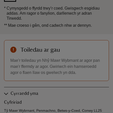
*
Cymysgedd o ffyrdd trwy’r coed. Gwisgwch esgidiau
addas. Am ragor o fanylion, darllenwch yr adran
Tirwedd.
**
Mae croeso i gŵn, ond cadwch nhw ar dennyn.
Toiledau ar gau
Mae’r toiledau yn Nhŷ Mawr Wybrnant ar agor pan
mae'r ffermdy ar agor. Gwiriwch ein hamseroedd
agor o flaen llaw os gwelwch yn dda.
Cyrraedd yma
Cyfeiriad
Tŷ Mawr Wybrnant, Penmachno, Betws-y-Coed, Conwy LL25