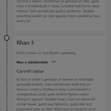
clir bod y dafarn i borthmyn yn gwneud yn dda, gyda
mwy o breifatrwydd i’r teulu, a fyddai hyd hynny wedi
rhannu'r brif neuadd fyw gyda’r porthmyn. Byddai
gwartheg wedyn yn cael gaeafu mewn ystafell ar ben
arall y tŷ.
Rhan 5
Ewch ymlaen ar hyd ffordd y goedwig.
Man o ddiddordeb
Cartref i natur
Er bod yr ardal o gwmpas yn bennaf yn blanhigfa
gonwydd anferth, mae wardeiniaid wedi bod yn
teneuo’r coed a chyflwyno mwy o amrywiaeth o
rywogaethau coed, gyda bedw’n ffynnu mewn
llennyrch agored. Heddiw mae’r Cwm yn teimlo fel
cornel dawel, gudd yng Nghymru, gyda dim ond
prysurdeb adar ac Afon Wybrnant yn byrlymu ar ei