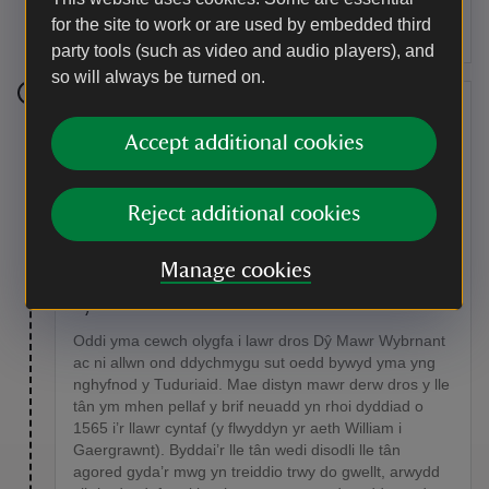
faith.
for the site to work or are used by embedded third
party tools (such as video and audio players), and
so will always be turned on.
Rhan 4
Accept additional cookies
Cerddwch i lawr llwybr y porthmyn nes dewch chi i
gyffordd gyda llwybr y goedwig. Trowch i’r chwith.
Byddwch yn cyrraedd seddi sy’n edrych dros Gwm
Reject additional cookies
Wybrnant yn fuan.
Man o ddiddordeb
Manage cookies
Tŷ Mawr
Oddi yma cewch olygfa i lawr dros Dŷ Mawr Wybrnant
ac ni allwn ond ddychmygu sut oedd bywyd yma yng
nghyfnod y Tuduriaid. Mae distyn mawr derw dros y lle
tân ym mhen pellaf y brif neuadd yn rhoi dyddiad o
1565 i’r llawr cyntaf (y flwyddyn yr aeth William i
Gaergrawnt). Byddai’r lle tân wedi disodli lle tân
agored gyda’r mwg yn treiddio trwy do gwellt, arwydd