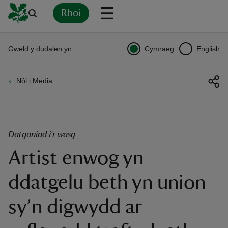
Rhoi
Yn
Back
Back
Back
Yn
Yn
Yn
Yn
Yn
Yn
Gweld y dudalen yn:
Cymraeg
English
l
l
l
l
l
l
l
ver
Nôl i Media
n
Datganiad i'r wasg
Artist enwog yn
rship
ddatgelu beth yn union
rt
sy’n digwydd ar
ays