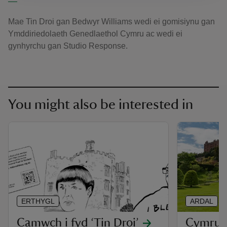
Mae Tin Droi gan Bedwyr Williams wedi ei gomisiynu gan
Ymddiriedolaeth Genedlaethol Cymru ac wedi ei
gynhyrchu gan Studio Response.
You might also be interested in
ERTHYGL
ARDAL
Camwch i fyd ‘Tin Droi’
Cymru