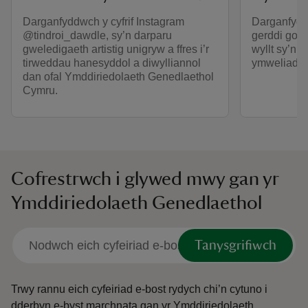
Darganfyddwch y cyfrif Instagram
Darganfyddw
@tindroi_dawdle, sy’n darparu
gerddi godi
gweledigaeth artistig unigryw a ffres i’r
wyllt sy’n 
tirweddau hanesyddol a diwylliannol
ymweliad â
dan ofal Ymddiriedolaeth Genedlaethol
Cymru.
Cofrestrwch i glywed mwy gan yr
Ymddiriedolaeth Genedlaethol
Tanysgrifiwch
Trwy rannu eich cyfeiriad e-bost rydych chi’n cytuno i
dderbyn e-byst marchnata gan yr Ymddiriedolaeth