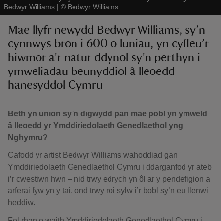
Bedwyr Williams
|
©
Bedwyr Williams
Mae llyfr newydd Bedwyr Williams, sy’n
cynnwys bron i 600 o luniau, yn cyfleu’r
hiwmor a’r natur ddynol sy’n perthyn i
ymweliadau beunyddiol â lleoedd
hanesyddol Cymru
Beth yn union sy’n digwydd pan mae pobl yn ymweld
â lleoedd yr Ymddiriedolaeth Genedlaethol yng
Nghymru?
Cafodd yr artist Bedwyr Williams wahoddiad gan
Ymddiriedolaeth Genedlaethol Cymru i ddarganfod yr ateb
i’r cwestiwn hwn – nid trwy edrych yn ôl ar y pendefigion a
arferai fyw yn y tai, ond trwy roi sylw i’r bobl sy’n eu llenwi
heddiw.
Fel rhan o waith Ymddiriedolaeth Genedlaethol Cymru i