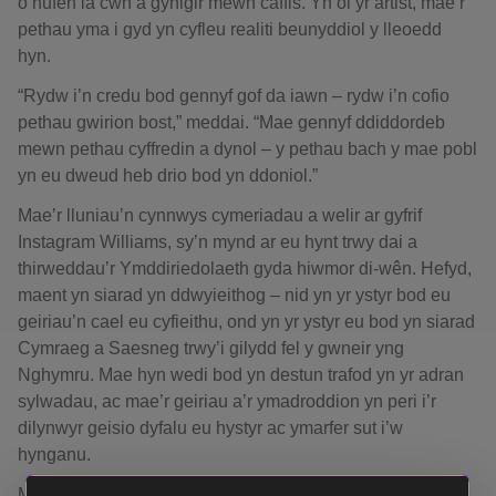
o hufen iâ cŵn a gynigir mewn caffis. Yn ôl yr artist, mae’r
pethau yma i gyd yn cyfleu realiti beunyddiol y lleoedd
hyn.
“Rydw i’n credu bod gennyf gof da iawn – rydw i’n cofio
pethau gwirion bost,” meddai. “Mae gennyf ddiddordeb
mewn pethau cyffredin a dynol – y pethau bach y mae pobl
yn eu dweud heb drio bod yn ddoniol.”
Mae’r lluniau’n cynnwys cymeriadau a welir ar gyfrif
Instagram Williams, sy’n mynd ar eu hynt trwy dai a
thirweddau’r Ymddiriedolaeth gyda hiwmor di-wên. Hefyd,
maent yn siarad yn ddwyieithog – nid yn yr ystyr bod eu
geiriau’n cael eu cyfieithu, ond yn yr ystyr eu bod yn siarad
Cymraeg a Saesneg trwy’i gilydd fel y gwneir yng
Nghymru. Mae hyn wedi bod yn destun trafod yn yr adran
sylwadau, ac mae’r geiriau a’r ymadroddion yn peri i’r
dilynwyr geisio dyfalu eu hystyr ac ymarfer sut i’w
hynganu.
Medd Helen Pye, Cyfarwyddwr Cynorthwyol