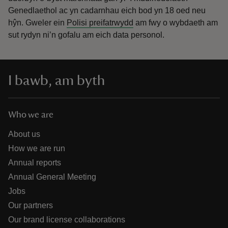
Genedlaethol ac yn cadarnhau eich bod yn 18 oed neu
hŷn.
Gweler ein
Polisi preifatrwydd
am fwy o wybdaeth am
sut rydyn ni’n gofalu am eich data personol.
I bawb, am byth
Who we are
About us
How we are run
Annual reports
Annual General Meeting
Jobs
Our partners
Our brand license collaborations