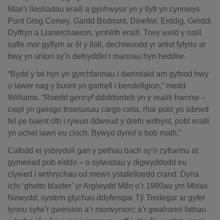
Mae’r lleoliadau eraill a gynhwysir yn y llyfr yn cynnwys
Pont Grog Conwy, Gardd Bodnant, Dinefwr, Erddig, Gerddi
Dyffryn a Llanerchaeron, ymhlith eraill. Trwy weld y naill
safle mor gyflym ar ôl y llall, dechreuodd yr artist fyfyrio ar
bwy yn union sy’n defnyddio’r mannau hyn heddiw.
“Bydd y tai hyn yn gyrchfannau i dwristiaid am gyfnod hwy
o lawer nag y buont yn gartrefi i bendefigion,” medd
Williams. “Roedd gennyf ddiddordeb yn y realiti hwnnw –
cwpl yn gwisgo trowsusau cargo cwta, rhai pobl yn sibrwd
fel pe baent ofn i rywun ddweud y drefn wrthynt, pobl eraill
yn uchel iawn eu cloch. Bywyd dynol o bob math.”
Cafodd ei ysbrydoli gan y pethau bach sy’n cyfrannu at
gymeriad pob eiddo – o sylwadau y digwyddodd eu
clywed i wrthrychau od mewn ystafelloedd crand. Dyna
ichi ‘ghetto blaster’ yr Arglwydd Môn o’r 1980au ym Mhlas
Newydd; system glychau ddyfeisgar Tŷ Tredegar ar gyfer
tynnu sylw’r gweision a’r morwynion; a’r gwahanol fathau