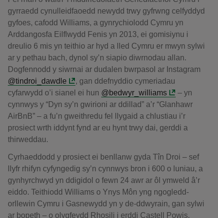
gyrraedd cynulleidfaoedd newydd trwy gyfrwng celfyddyd
gyfoes, cafodd Williams, a gynrychiolodd Cymru yn
Arddangosfa Eilflwydd Fenis yn 2013, ei gomisiynu i
dreulio 6 mis yn teithio ar hyd a lled Cymru er mwyn sylwi
ar y pethau bach, dynol sy’n siapio diwrnodau allan.
Dogfennodd y siwrnai ar dudalen bwrpasol ar Instagram
@tindroi_dawdle
, gan ddefnyddio cymeriadau
cyfarwydd o’i sianel ei hun
@bedwyr_williams
– yn
cynnwys y “Dyn sy’n gwirioni ar ddillad” a’r “Glanhawr
AirBnB” – a fu’n gweithredu fel llygaid a chlustiau i’r
prosiect wrth iddynt fynd ar eu hynt trwy dai, gerddi a
thirweddau.
Cyrhaeddodd y prosiect ei benllanw gyda Tîn Droi – sef
llyfr rhifyn cyfyngedig sy’n cynnwys bron i 600 o luniau, a
gynhyrchwyd yn ddigidol o fewn 24 awr ar ôl ymweld â’r
eiddo. Teithiodd Williams o Ynys Môn yng ngogledd-
orllewin Cymru i Gasnewydd yn y de-ddwyrain, gan sylwi
ar bopeth – o olygfeydd Rhosili i erddi Castell Powis.