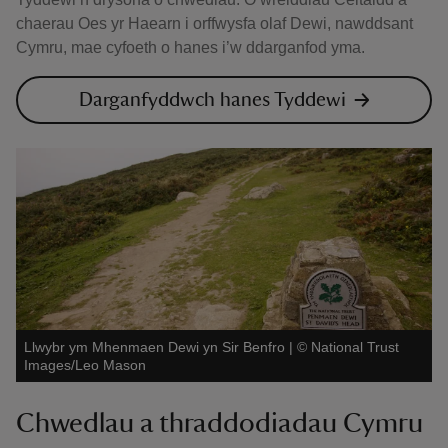
chaerau Oes yr Haearn i orffwysfa olaf Dewi, nawddsant
Cymru, mae cyfoeth o hanes i’w ddarganfod yma.
Darganfyddwch hanes Tyddewi
Llwybr ym Mhenmaen Dewi yn Sir Benfro
|
©
National Trust
Images/Leo Mason
Chwedlau a thraddodiadau Cymru