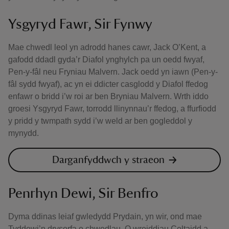
Ysgyryd Fawr, Sir Fynwy
Mae chwedl leol yn adrodd hanes cawr, Jack O’Kent, a
gafodd ddadl gyda’r Diafol ynghylch pa un oedd fwyaf,
Pen-y-fâl neu Fryniau Malvern. Jack oedd yn iawn (Pen-y-
fâl sydd fwyaf), ac yn ei ddicter casglodd y Diafol ffedog
enfawr o bridd i’w roi ar ben Bryniau Malvern. Wrth iddo
groesi Ysgyryd Fawr, torrodd llinynnau’r ffedog, a ffurfiodd
y pridd y twmpath sydd i’w weld ar ben gogleddol y
mynydd.
Darganfyddwch y straeon
Penrhyn Dewi, Sir Benfro
Dyma ddinas leiaf gwledydd Prydain, yn wir, ond mae
Tyddewi’n drysorfa o chwedlau. O wreiddiau Celtaidd a