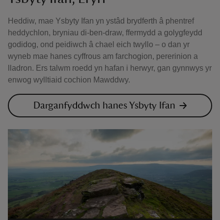
Heddiw, mae Ysbyty Ifan yn ystâd brydferth â phentref
heddychlon, bryniau di-ben-draw, ffermydd a golygfeydd
godidog, ond peidiwch â chael eich twyllo – o dan yr
wyneb mae hanes cyffrous am farchogion, pererinion a
lladron. Ers talwm roedd yn hafan i herwyr, gan gynnwys yr
enwog wylltiaid cochion Mawddwy.
Darganfyddwch hanes Ysbyty Ifan