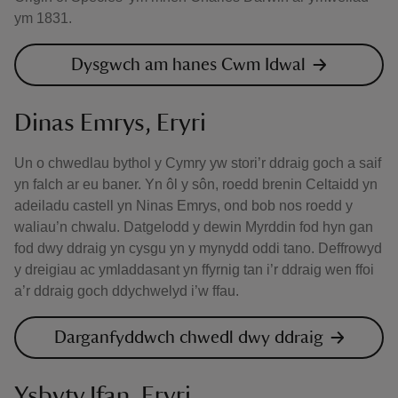
ym 1831.
Dysgwch am hanes Cwm Idwal
Dinas Emrys, Eryri
Un o chwedlau bythol y Cymry yw stori’r ddraig goch a saif
yn falch ar eu baner. Yn ôl y sôn, roedd brenin Celtaidd yn
adeiladu castell yn Ninas Emrys, ond bob nos roedd y
waliau’n chwalu. Datgelodd y dewin Myrddin fod hyn gan
fod dwy ddraig yn cysgu yn y mynydd oddi tano. Deffrowyd
y dreigiau ac ymladdasant yn ffyrnig tan i’r ddraig wen ffoi
a’r ddraig goch ddychwelyd i’w ffau.
Darganfyddwch chwedl dwy ddraig
Ysbyty Ifan, Eryri