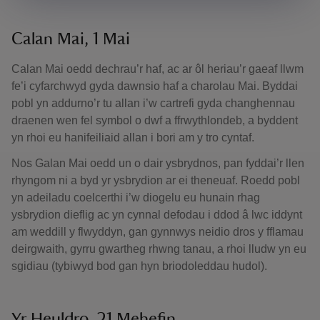
Calan Mai, 1 Mai
Calan Mai oedd dechrau’r haf, ac ar ôl heriau’r gaeaf llwm
fe’i cyfarchwyd gyda dawnsio haf a charolau Mai. Byddai
pobl yn addurno’r tu allan i’w cartrefi gyda changhennau
draenen wen fel symbol o dwf a ffrwythlondeb, a byddent
yn rhoi eu hanifeiliaid allan i bori am y tro cyntaf.
Nos Galan Mai oedd un o dair ysbrydnos, pan fyddai’r llen
rhyngom ni a byd yr ysbrydion ar ei theneuaf. Roedd pobl
yn adeiladu coelcerthi i’w diogelu eu hunain rhag
ysbrydion dieflig ac yn cynnal defodau i ddod â lwc iddynt
am weddill y flwyddyn, gan gynnwys neidio dros y fflamau
deirgwaith, gyrru gwartheg rhwng tanau, a rhoi lludw yn eu
sgidiau (tybiwyd bod gan hyn briodoleddau hudol).
Yr Heuldro, 21 Mehefin