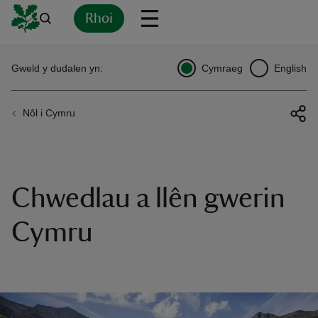
Rhoi
Yn
Back
Back
Back
Yn
Yn
Yn
Yn
Yn
Yn
Gweld y dudalen yn:
Cymraeg
English
l
l
l
l
l
l
l
ver
Nôl i Cymru
n
Chwedlau a llên gwerin
rship
Cymru
rt
ays