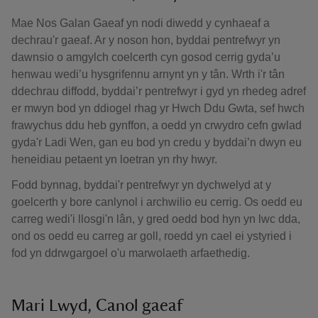
Mae Nos Galan Gaeaf yn nodi diwedd y cynhaeaf a
dechrau'r gaeaf. Ar y noson hon, byddai pentrefwyr yn
dawnsio o amgylch coelcerth cyn gosod cerrig gyda’u
henwau wedi’u hysgrifennu arnynt yn y tân. Wrth i'r tân
ddechrau diffodd, byddai’r pentrefwyr i gyd yn rhedeg adref
er mwyn bod yn ddiogel rhag yr Hwch Ddu Gwta, sef hwch
frawychus ddu heb gynffon, a oedd yn crwydro cefn gwlad
gyda'r Ladi Wen, gan eu bod yn credu y byddai’n dwyn eu
heneidiau petaent yn loetran yn rhy hwyr.
Fodd bynnag, byddai'r pentrefwyr yn dychwelyd at y
goelcerth y bore canlynol i archwilio eu cerrig. Os oedd eu
carreg wedi'i llosgi'n lân, y gred oedd bod hyn yn lwc dda,
ond os oedd eu carreg ar goll, roedd yn cael ei ystyried i
fod yn ddrwgargoel o'u marwolaeth arfaethedig.
Mari Lwyd, Canol gaeaf