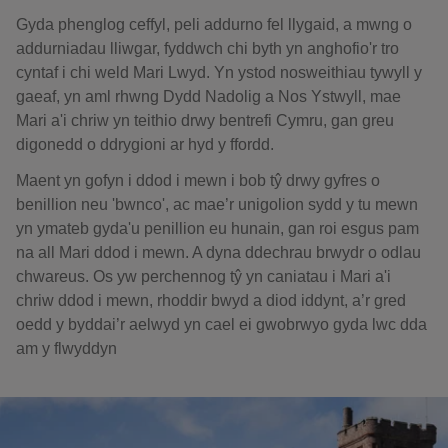
Gyda phenglog ceffyl, peli addurno fel llygaid, a mwng o
addurniadau lliwgar, fyddwch chi byth yn anghofio'r tro
cyntaf i chi weld Mari Lwyd. Yn ystod nosweithiau tywyll y
gaeaf, yn aml rhwng Dydd Nadolig a Nos Ystwyll, mae
Mari a'i chriw yn teithio drwy bentrefi Cymru, gan greu
digonedd o ddrygioni ar hyd y ffordd.
Maent yn gofyn i ddod i mewn i bob tŷ drwy gyfres o
benillion neu 'bwnco', ac mae’r unigolion sydd y tu mewn
yn ymateb gyda'u penillion eu hunain, gan roi esgus pam
na all Mari ddod i mewn. A dyna ddechrau brwydr o odlau
chwareus. Os yw perchennog tŷ yn caniatau i Mari a'i
chriw ddod i mewn, rhoddir bwyd a diod iddynt, a’r gred
oedd y byddai’r aelwyd yn cael ei gwobrwyo gyda lwc dda
am y flwyddyn