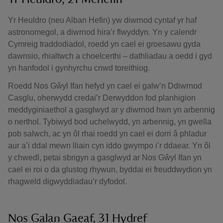
Yr Heuldro (neu Alban Hefin) yw diwrnod cyntaf yr haf
astronomegol, a diwrnod hira’r flwyddyn. Yn y calendr
Cymreig traddodiadol, roedd yn cael ei groesawu gyda
dawnsio, rhialtwch a choelcerthi – dathliadau a oedd i gyd
yn hanfodol i gynhyrchu cnwd toreithiog.
Roedd Nos Gŵyl Ifan hefyd yn cael ei galw’n Ddiwrnod
Casglu, oherwydd credai’r Derwyddon fod planhigion
meddyginiaethol a gasglwyd ar y diwrnod hwn yn arbennig
o nerthol. Tybiwyd bod uchelwydd, yn arbennig, yn gwella
pob salwch, ac yn ôl rhai roedd yn cael ei dorri â phladur
aur a’i ddal mewn lliain cyn iddo gwympo i’r ddaear. Yn ôl
y chwedl, petai sbrigyn a gasglwyd ar Nos Gŵyl Ifan yn
cael ei roi o da glustog rhywun, byddai ei freuddwydion yn
rhagweld digwyddiadau’r dyfodol.
Nos Galan Gaeaf, 31 Hydref