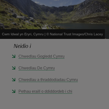
Cwm Idwal yn Eryri, Cymru
|
©
National Trust Images/Chris Lacey
reas
-Z
Neidio i
Chwedlau Gogledd Cymru
hings
o do
Chwedlau De Cymru
ace
Chwedlau a thraddodiadau Cymru
ypes
Pethau eraill o ddiddordeb i chi