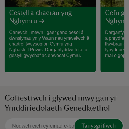
Cestyll a chaerau yng
Cefn gw
Nghymru
Nghymr
Camwch i mewn i gaer ganoloesol â
Darganfydd
dwnsiynau yn y Waun neu ymwelwch â
a phrydfert
chartref tywysogion Cymru yng
llwybrau gl
Nghastell Powis. Darganfyddwch rai o
fynyddoedd
gestyll gwychaf ac enwocaf Cymru.
rhai o gopa
Cofrestrwch i glywed mwy gan yr
Ymddiriedolaeth Genedlaethol
Tanysgrifiwch