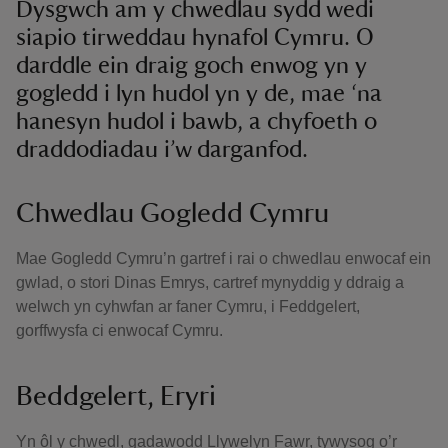
Dysgwch am y chwedlau sydd wedi
siapio tirweddau hynafol Cymru. O
darddle ein draig goch enwog yn y
gogledd i lyn hudol yn y de, mae ‘na
hanesyn hudol i bawb, a chyfoeth o
draddodiadau i’w darganfod.
Chwedlau Gogledd Cymru
Mae Gogledd Cymru’n gartref i rai o chwedlau enwocaf ein
gwlad, o stori Dinas Emrys, cartref mynyddig y ddraig a
welwch yn cyhwfan ar faner Cymru, i Feddgelert,
gorffwysfa ci enwocaf Cymru.
Beddgelert, Eryri
Yn ôl y chwedl, gadawodd Llywelyn Fawr, tywysog o’r