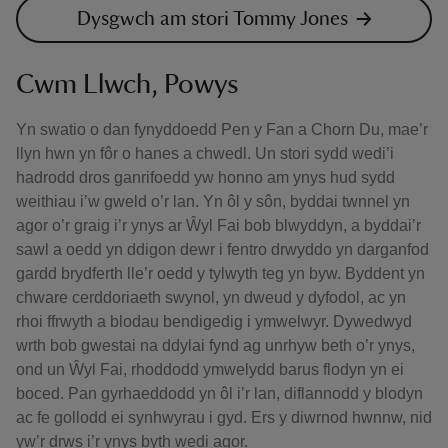
Dysgwch am stori Tommy Jones
Cwm Llwch, Powys
Yn swatio o dan fynyddoedd Pen y Fan a Chorn Du, mae’r
llyn hwn yn fôr o hanes a chwedl. Un stori sydd wedi’i
hadrodd dros ganrifoedd yw honno am ynys hud sydd
weithiau i’w gweld o’r lan. Yn ôl y sôn, byddai twnnel yn
agor o’r graig i’r ynys ar Ŵyl Fai bob blwyddyn, a byddai’r
sawl a oedd yn ddigon dewr i fentro drwyddo yn darganfod
gardd brydferth lle’r oedd y tylwyth teg yn byw. Byddent yn
chware cerddoriaeth swynol, yn dweud y dyfodol, ac yn
rhoi ffrwyth a blodau bendigedig i ymwelwyr. Dywedwyd
wrth bob gwestai na ddylai fynd ag unrhyw beth o’r ynys,
ond un Ŵyl Fai, rhoddodd ymwelydd barus flodyn yn ei
boced. Pan gyrhaeddodd yn ôl i’r lan, diflannodd y blodyn
ac fe gollodd ei synhwyrau i gyd. Ers y diwrnod hwnnw, nid
yw’r drws i’r ynys byth wedi agor.