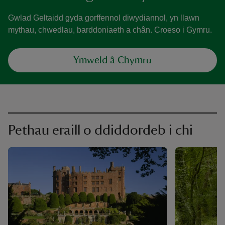
Gwlad Geltaidd gyda gorffennol diwydiannol, yn llawn
mythau, chwedlau, barddoniaeth a chân. Croeso i Gymru.
Ymweld â Chymru
Pethau eraill o ddiddordeb i chi