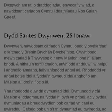
Dysgwch am rai o draddodiadau enwocaf y wlad, o
nawddsant cariadon Cymru i ddathliadau Nos Galan
Gaeaf.
Dydd Santes Dwynwen, 25 Ionawr
Dwynwen, nawddsant cariadon Cymru, oedd y brydferthaf
o ferched y Brenin Brychan Brycheiniog. Cwympodd
mewn cariad â Thywysog o’r enw Maelon, ond ni allant
briodi. Â hithau’n torri’i chalon, erfyniodd ar dduw i’w helpu
i anghofio amdano, felly anfonodd angel ati. Rhoddodd yr
angel botes iddi a fyddai’n gwneud iddi anghofio am
Maelon a’i droi’n floc o iâ.
Yna rhoddodd duw dri dymuniad iddi. Dymunodd y câi
Maelon ei ddadmer, na fyddai hi byth yn priodi, ac y byddai
dymuniadau a breuddwydion pob cariad yn cael eu
gwireddu. Cafodd pob un o’r tri dymuniad eu gwireddu, ac