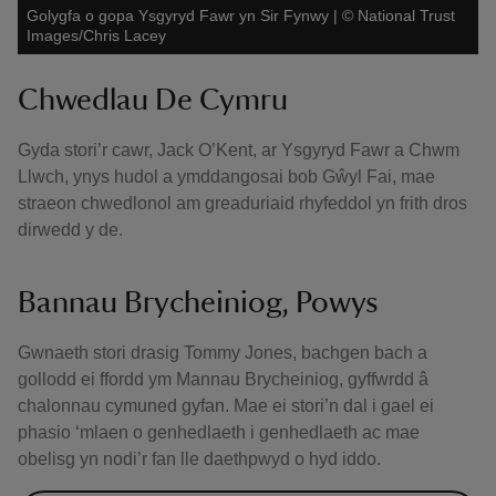
Golygfa o gopa Ysgyryd Fawr yn Sir Fynwy
|
©
National Trust
Images/Chris Lacey
Chwedlau De Cymru
Gyda stori’r cawr, Jack O’Kent, ar Ysgyryd Fawr a Chwm
Llwch, ynys hudol a ymddangosai bob Gŵyl Fai, mae
straeon chwedlonol am greaduriaid rhyfeddol yn frith dros
dirwedd y de.
Bannau Brycheiniog, Powys
Gwnaeth stori drasig Tommy Jones, bachgen bach a
gollodd ei ffordd ym Mannau Brycheiniog, gyffwrdd â
chalonnau cymuned gyfan. Mae ei stori’n dal i gael ei
phasio ‘mlaen o genhedlaeth i genhedlaeth ac mae
obelisg yn nodi’r fan lle daethpwyd o hyd iddo.