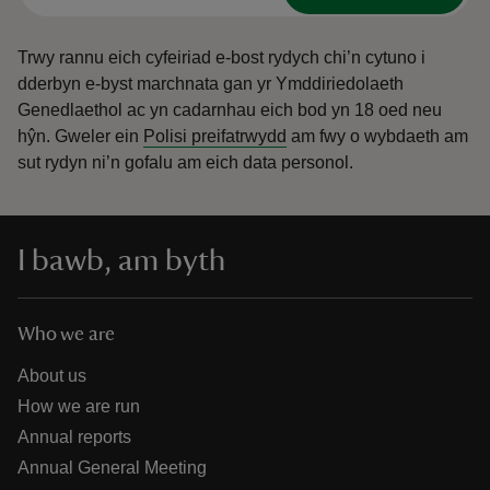
Trwy rannu eich cyfeiriad e-bost rydych chi’n cytuno i
dderbyn e-byst marchnata gan yr Ymddiriedolaeth
Genedlaethol ac yn cadarnhau eich bod yn 18 oed neu
hŷn.
Gweler ein
Polisi preifatrwydd
am fwy o wybdaeth am
sut rydyn ni’n gofalu am eich data personol.
I bawb, am byth
Who we are
About us
How we are run
Annual reports
Annual General Meeting