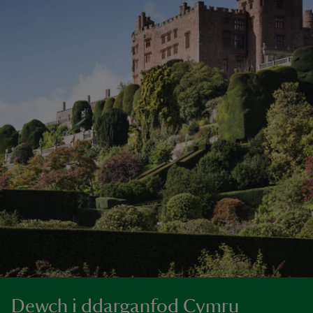
Dewch i ddarganfod Cymru