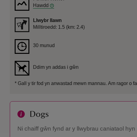
Hawdd
Llwybr llawn
Pellter
Milltiroedd: 1.5 (km: 2.4)
Hyd
30 munud
30 munud
Ddim yn addas i gŵn
*
Gall y tir fod yn anwastad mewn mannau. Am ragor o fa
Dogs
Ni chaiff gŵn fynd ar y llwybrau caniataol hyn