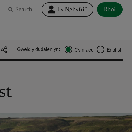
Search
Fy Nghyfrif
Rhoi
Gweld y dudalen yn:
Cymraeg
English
st