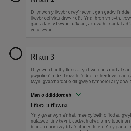
Dilynwch y llwybr drwy’r twyni, gan gadw i’r dde 
llwybr ceffylau drwy’r gât. Yna, bron yn syth, trow
gan adael y llwybr ceffylau, ac ewch i’r ardal adfe
yn y twyni.
Rhan 3
Dilynwch linell y ffens ar y chwith nes dod at sae
pwyntio i’r dde. Trowch i’r dde a cherddwch ar h
twyni gyda’r ardal o dir gwlyb tymhorol ar y chwith
Man o ddiddordeb
Fflora a ffawna
Yn y gwanwyn a’r haf, mae cyfoeth o flodau gwyl
nglaswelltir y twyni; cadwch olwg am y tegeirian
blodau canmlwydd a’r blucen felen. Yn y gaeaf, 