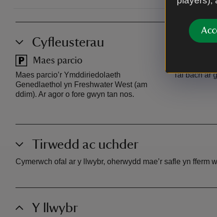
players),
Acc
Cyfleusterau
Maes parcio
Toiled
Maes parcio’r Ymddiriedolaeth
Tai bach ar g
Genedlaethol yn Freshwater West (am
ddim). Ar agor o fore gwyn tan nos.
Tirwedd ac uchder
Cymerwch ofal ar y llwybr, oherwydd mae’r safle yn fferm 
Y llwybr