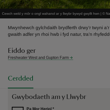
Cewch weld y môr o ongl wahanol ar y llwybr bywyd gwyllt hwn
|
©
Na
Mwynhewch gylchdaith brydferth drwy’r twyni a’r ff
gwaith adfer yn rhoi hwb i fyd natur, tra’n rhyfe
Eiddo ger
Freshwater West and Gupton Farm
Cerdded
Gwybodaeth am y Llwybr
Pa Mor Heriol
*