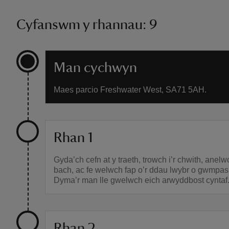
Cyfanswm y rhannau: 9
Man cychwyn
Maes parcio Freshwater West, SA71 5AH.
Rhan 1
Gyda’ch cefn at y traeth, trowch i’r chwith, anelw
bach, ac fe welwch fap o’r ddau lwybr o gwmpas
Dyma’r man lle gwelwch eich arwyddbost cyntaf
Rhan 2