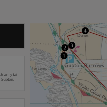
ch am y tai
 Gupton.
.