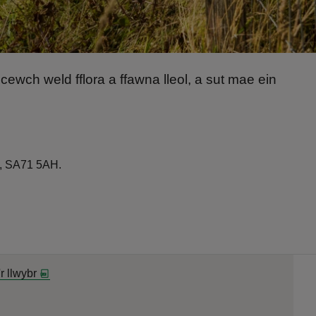
 cewch weld fflora a ffawna lleol, a sut mae ein
t, SA71 5AH.
'r llwybr