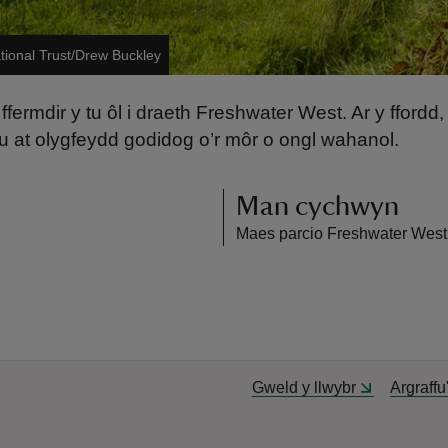
tional Trust/Drew Buckley
ermdir y tu ôl i draeth Freshwater West. Ar y ffordd,
ddu at olygfeydd godidog o’r môr o ongl wahanol.
Man cychwyn
Maes parcio Freshwater Wes
Gweld y llwybr
Argraffu