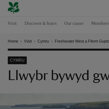
Visit
Discover & learn
Our cause
Members
Home
Visit
Cymru
Freshwater West a Fferm Gupt
CYMRU
Llwybr bywyd gwy