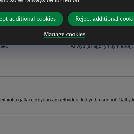
 and so will always be turned on.
ept additional cookies
Reject additional cooki
Manage cookies
Caffi
ael.
Arlwyo (ar agor yn dymhorol).
weithiol a gallai cerbydau amaethyddol fod yn bresennol. Gall 