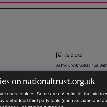
Ar droed
Ar hyd Llwybr Arfordir Sir Benf
es on nationaltrust.org.uk
Ar y ffordd
ite uses cookies. Some are essential for the site to 
Mae Freshwater West ar y B43
cod post agosaf i Freshwate
by embedded third party tools (such as video and a