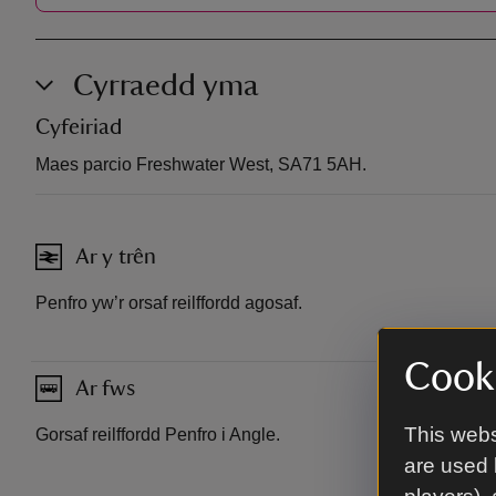
Cyrraedd yma
Cyfeiriad
Maes parcio Freshwater West, SA71 5AH.
Ar y trên
Penfro yw’r orsaf reilffordd agosaf.
Cooki
Ar fws
This webs
Gorsaf reilffordd Penfro i Angle.
are used 