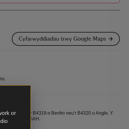
Cyfarwyddiadau trwy Google Maps
ro.
work or
19. Dilynwch y B4319 o Benfro neu’r B4320 o Angle. Y
r West yw SA71 5AH.
udio