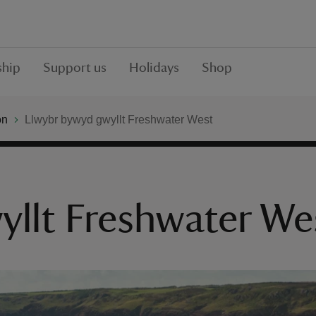
hip
Support us
Holidays
Shop
on
Llwybr bywyd gwyllt Freshwater West
llt Freshwater We