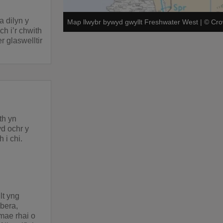
a dilyn y
Map llwybr bywyd gwyllt Freshwater West
|
©
Cro
ch i’r chwith
r glaswelltir
th yn
yd ochr y
 i chi.
lt yng
 bera,
mae rhai o