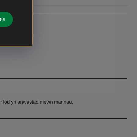
es
y tir fod yn anwastad mewn mannau.