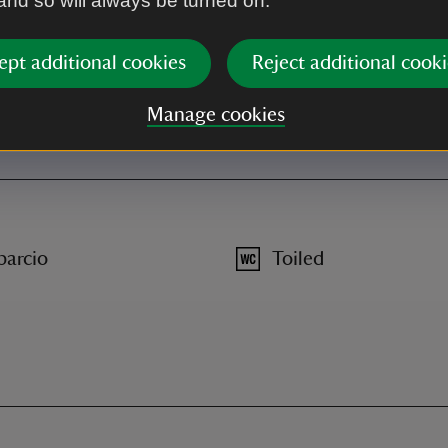
 and so will always be turned on.
ept additional cookies
Reject additional cooki
 y Waun, cod post LL14 5AF.
Manage cookies
parcio
Toiled