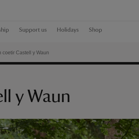
hip
Support us
Holidays
Shop
h coetir Castell y Waun
ell y Waun