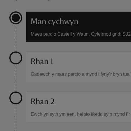
Man cychwyn
Maes parcio Castell y Waun. Cyfeirnod grid: SJ
Rhan 1
Gadewch y maes parcio a mynd i fyny’r bryn tua’r
Rhan 2
Ewch yn syth ymlaen, heibio ffordd sy’n mynd i’r 