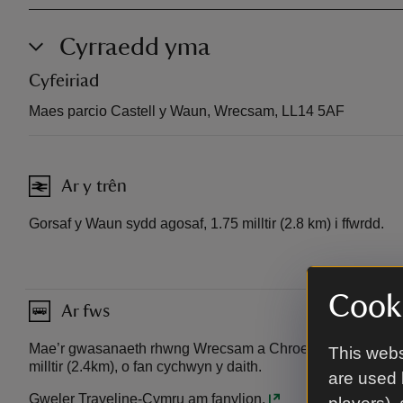
Cyrraedd yma
Cyfeiriad
Maes parcio Castell y Waun, Wrecsam, LL14 5AF
Ar y trên
Gorsaf y Waun sydd agosaf, 1.75 milltir (2.8 km) i ffwrdd.
Cooki
Ar fws
Mae’r gwasanaeth rhwng Wrecsam a Chroesoswallt yn stop
This webs
milltir (2.4km), o fan cychwyn y daith.
are used 
Gweler Traveline-Cymru am fanylion.