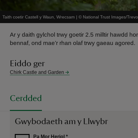
Taith coetir Castell y Waun, Wrecsam
|
©
National Trust Images/Trevo
Ar y daith gylchol trwy goetir 2.5 milltir hawdd 
bennaf, ond mae’r rhan olaf trwy gaeau agored.
Eiddo ger
Chirk Castle and Garden
Cerdded
Gwybodaeth am y Llwybr
Pa Mor Heriol
*