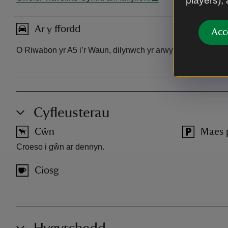
players),
Ar y ffordd
Acc
O Riwabon yr A5 i’r Waun, dilynwch yr arwyddion i Gastell
Cyfleusterau
Cŵn
Maes 
Croeso i gŵn ar dennyn.
Ciosg
Hygyrchedd