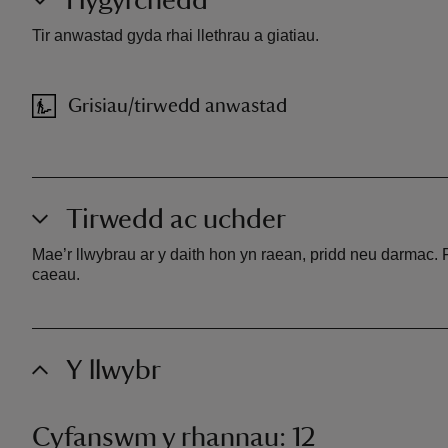
Tir anwastad gyda rhai llethrau a giatiau.
Grisiau/tirwedd anwastad
Tirwedd ac uchder
Mae’r llwybrau ar y daith hon yn raean, pridd neu darmac. F
caeau.
Y llwybr
Cyfanswm y rhannau: 12