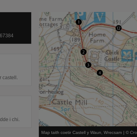
267384
 castell.
dde i chi.
Map taith coetir Castell y Waun, Wrecsam
|
©
Cro