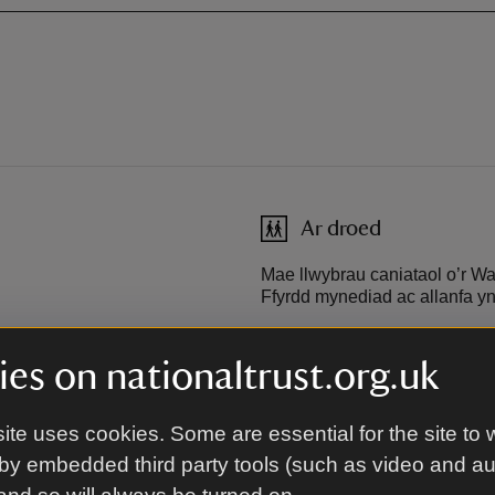
Ar droed
Mae llwybrau caniataol o’r Wa
Ffyrdd mynediad ac allanfa yn y
es on nationaltrust.org.uk
Beicio
io yn y Waun, sydd 1.5
Rhwydwaith Beicio Ceiriog
ite uses cookies. Some are essential for the site to 
by embedded third party tools (such as video and a
Gweler Sustrans am fanylion.