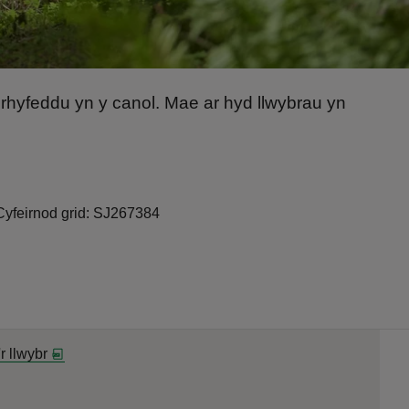
h rhyfeddu yn y canol. Mae ar hyd llwybrau yn
Cyfeirnod grid: SJ267384
'r llwybr