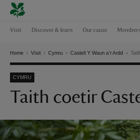
Visit
Discover & learn
Our cause
Members
Home
Visit
Cymru
Castell Y Waun a’r Ardd
Tait
CYMRU
Taith coetir Cast