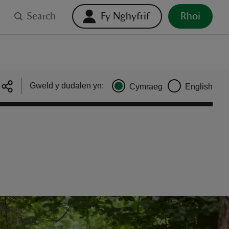
Search
Fy Nghyfrif
Rhoi
Gweld y dudalen yn:
Cymraeg
English