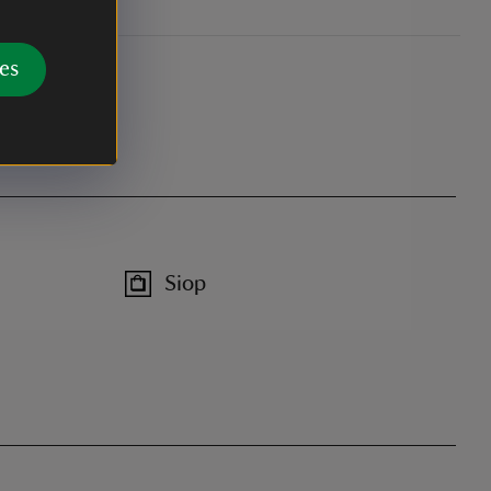
es
Siop