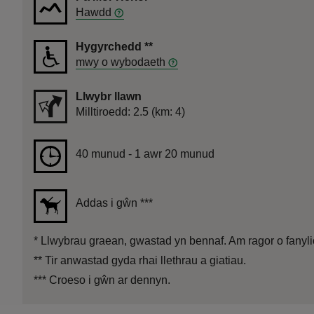
Hawdd
Hygyrchedd
**
mwy o wybodaeth
Llwybr llawn
Pellter
Milltiroedd: 2.5 (km: 4)
Hyd
40 munud to 1 awr 20 munud
40 munud - 1 awr 20 munud
Addas i gŵn
***
*
Llwybrau graean, gwastad yn bennaf. Am ragor o fanyli
**
Tir anwastad gyda rhai llethrau a giatiau.
***
Croeso i gŵn ar dennyn.