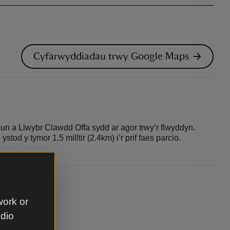
Cyfarwyddiadau trwy Google Maps
un a Llwybr Clawdd Offa sydd ar agor trwy’r flwyddyn.
stod y tymor 1.5 milltir (2.4km) i’r prif faes parcio.
work or
udio