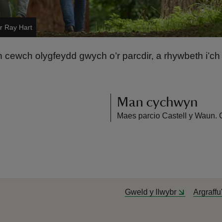
r Ray Hart
hon cewch olygfeydd gwych o’r parcdir, a rhywbeth i’c
Man cychwyn
Maes parcio Castell y Waun. 
Gweld y llwybr
Argraffu