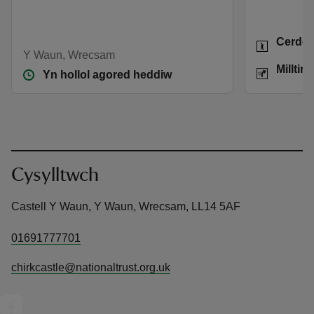
Gweithgar
Cerdd
Y Waun, Wrecsam
Pellter
Milltir
Yn hollol agored heddiw
Cysylltwch
Castell Y Waun, Y Waun, Wrecsam, LL14 5AF
01691777701
chirkcastle@nationaltrust.org.uk