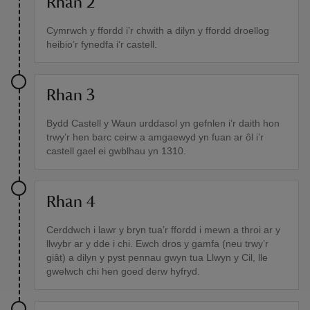
Rhan 2
Cymrwch y ffordd i’r chwith a dilyn y ffordd droellog
heibio’r fynedfa i’r castell.
Rhan 3
Bydd Castell y Waun urddasol yn gefnlen i’r daith hon
trwy’r hen barc ceirw a amgaewyd yn fuan ar ôl i’r
castell gael ei gwblhau yn 1310.
Rhan 4
Cerddwch i lawr y bryn tua’r ffordd i mewn a throi ar y
llwybr ar y dde i chi. Ewch dros y gamfa (neu trwy’r
giât) a dilyn y pyst pennau gwyn tua Llwyn y Cil, lle
gwelwch chi hen goed derw hyfryd.