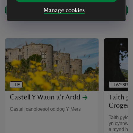
Share
Manage cookies
LLE
LLWYBR
Castell Y Waun a’r Ardd
Taith g
Crogen
Castell canoloesol odidog Y Mers
Taith gylcho
yn cynnwys
a mynd heib