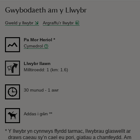
Gwybodaeth am y Llwybr
Gweld y llwybr
Argraffu'r llwybr
Pa Mor Heriol
*
Cymedrol
Llwybr llawn
Pellter
Milltiroedd: 1 (km: 1.6)
Hyd
30 munud to 1 awr
30 munud - 1 awr
Addas i gŵn
**
*
Y llwybr yn cynnwys ffyrdd tarmac, llwybrau glaswellt ar
draws caeau sy’n cael eu pori, giatiau a chamfeydd. Am