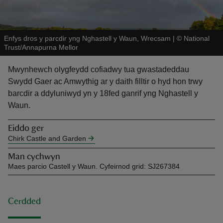
Enfys dros y parcdir yng Nghastell y Waun, Wrecsam
|
©
National
Trust/Annapurna Mellor
Mwynhewch olygfeydd cofiadwy tua gwastadeddau
reas
Swydd Gaer ac Amwythig ar y daith filltir o hyd hon trwy
-Z
barcdir a ddyluniwyd yn y 18fed ganrif yng Nghastell y
Waun.
hings
o do
Eiddo ger
Chirk Castle and Garden
ace
Man cychwyn
Maes parcio Castell y Waun. Cyfeirnod grid: SJ267384
ypes
Cerdded