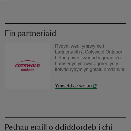
Ein partneriaid
Rydym wedi ymrwymo i
bartneriaeth â Cotswold Outdoor i
helpu pawb i wneud y gorau o'u
hamser yn yr awyr agored yn y
llefydd rydym yn gofalu amdanynt.
Ymweld â'r wefan
Pethau eraill o ddiddordeb i chi