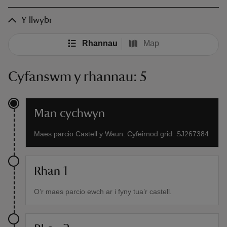
Y llwybr
Rhannau
Map
Cyfanswm y rhannau: 5
Man cychwyn
Maes parcio Castell y Waun. Cyfeirnod grid: SJ267384
Rhan 1
O’r maes parcio ewch ar i fyny tua’r castell.