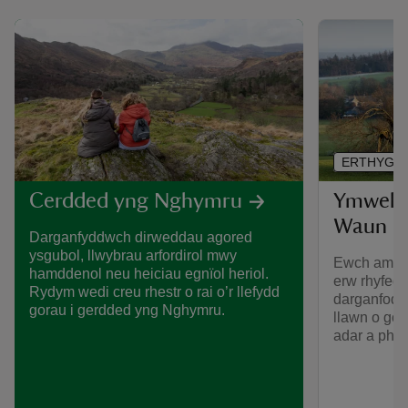
ERTHYGL
Ymweld 
Cerdded yng Nghymru
Waun
Darganfyddwch dirweddau agored
ysgubol, llwybrau arfordirol mwy
Ewch am dr
hamddenol neu heiciau egnïol heriol.
erw rhyfedd
Rydym wedi creu rhestr o rai o’r llefydd
darganfod t
gorau i gerdded yng Nghymru.
llawn o goe
adar a phry