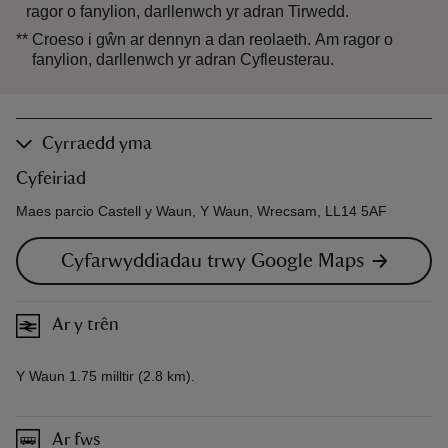
ragor o fanylion, darllenwch yr adran Tirwedd.
**
Croeso i gŵn ar dennyn a dan reolaeth. Am ragor o
fanylion, darllenwch yr adran Cyfleusterau.
Cyrraedd yma
Cyfeiriad
Maes parcio Castell y Waun, Y Waun, Wrecsam, LL14 5AF
Cyfarwyddiadau trwy Google Maps
Ar y trên
Y Waun 1.75 milltir (2.8 km).
Ar fws