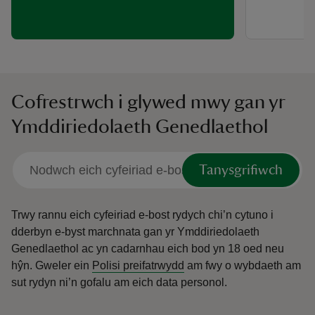
Cofrestrwch i glywed mwy gan yr
Ymddiriedolaeth Genedlaethol
Tanysgrifiwch
Trwy rannu eich cyfeiriad e-bost rydych chi’n cytuno i
dderbyn e-byst marchnata gan yr Ymddiriedolaeth
Genedlaethol ac yn cadarnhau eich bod yn 18 oed neu
hŷn.
Gweler ein
Polisi preifatrwydd
am fwy o wybdaeth am
sut rydyn ni’n gofalu am eich data personol.