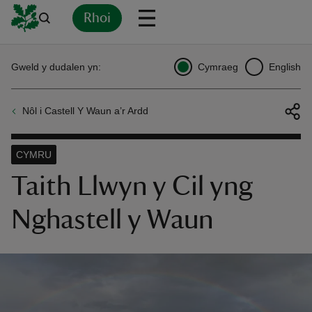
Rhoi
Yn
Back
Back
Back
Yn
Yn
Yn
Yn
Yn
Yn
Gweld y dudalen yn:
Cymraeg
English
l
l
l
l
l
l
l
ver
Nôl i Castell Y Waun a’r Ardd
n
CYMRU
Taith Llwyn y Cil yng
Nghastell y Waun
rship
rt
ays