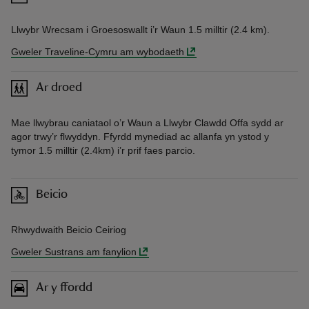
Llwybr Wrecsam i Groesoswallt i’r Waun 1.5 milltir (2.4 km).
Gweler Traveline-Cymru am wybodaeth
Ar droed
Mae llwybrau caniataol o’r Waun a Llwybr Clawdd Offa sydd ar
agor trwy’r flwyddyn. Ffyrdd mynediad ac allanfa yn ystod y
tymor 1.5 milltir (2.4km) i’r prif faes parcio.
Beicio
Rhwydwaith Beicio Ceiriog
Gweler Sustrans am fanylion
Ar y ffordd