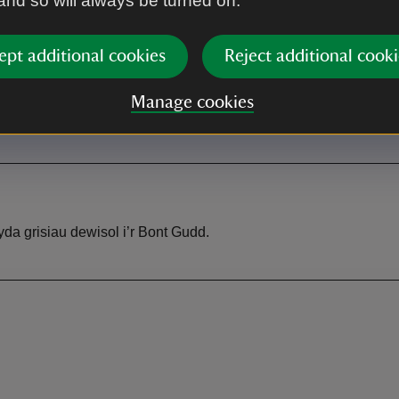
 and so will always be turned on.
ept additional cookies
Reject additional cooki
Manage cookies
da grisiau dewisol i’r Bont Gudd.