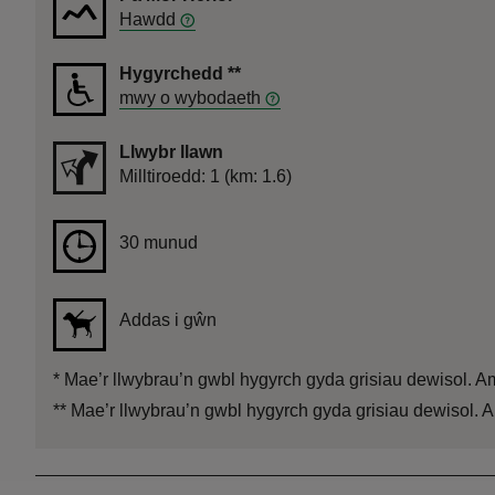
Hawdd
Hygyrchedd
**
mwy o wybodaeth
Llwybr llawn
Pellter
Milltiroedd: 1 (km: 1.6)
Hyd
30 munud
30 munud
Addas i gŵn
*
Mae’r llwybrau’n gwbl hygyrch gyda grisiau dewisol. Am
**
Mae’r llwybrau’n gwbl hygyrch gyda grisiau dewisol. A