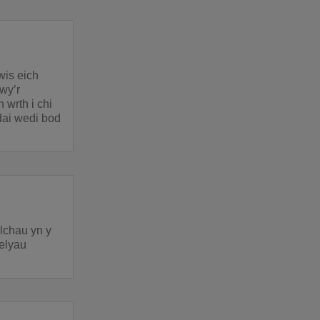
wis eich
wy’r
wrth i chi
dai wedi bod
ylchau yn y
elyau