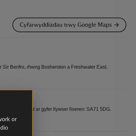
Cyfarwyddiadau trwy Google Maps
r Sir Benfro, rhwng Bosherston a Freshwater East.
gbwll. Cod post ar gyfer llywiwr lloeren: SA71 5DG.
work or
udio