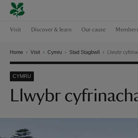
Visit
Discover & learn
Our cause
Members
Home
Visit
Cymru
Stad Stagbwll
Llwybr cyfrin
CYMRU
Llwybr cyfrinach