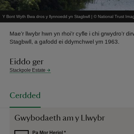
Y Bont Wyth Bwa dros y llynnoedd yn Stagbwll
|
©
National Trust Ima
Mae’r llwybr hwn yn rhoi’r cyfle i chi grwydro’r d
Stagbwll, a gafodd ei ddymchwel ym 1963.
Eiddo ger
Stackpole Estate
Cerdded
Gwybodaeth am y Llwybr
Pa Mor Heriol
*