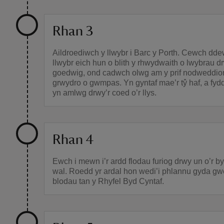
Rhan 3
Aildroediwch y llwybr i Barc y Porth. Cewch dde
llwybr eich hun o blith y rhwydwaith o lwybrau dr
goedwig, ond cadwch olwg am y prif nodweddion 
grwydro o gwmpas. Yn gyntaf mae’r tŷ haf, a fyd
yn amlwg drwy’r coed o’r llys.
Rhan 4
Ewch i mewn i’r ardd flodau furiog drwy un o’r b
wal. Roedd yr ardal hon wedi’i phlannu gyda gw
blodau tan y Rhyfel Byd Cyntaf.