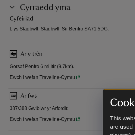
Cyrraedd yma
Cyfeiriad
Llys Stagbwll, Stagbwll, Sir Benfro SA71 5DG.
Ar y trên
Gorsaf Penfro 6 milltir (9.7km).
Ewch i wefan Traveline-Cymru
Ar fws
Cooki
387/388 Gwibiwr yr Arfordir.
This webs
Ewch i wefan Traveline-Cymru
are used 