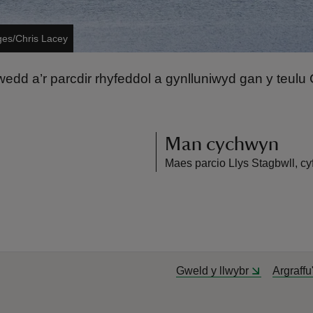
ges/Chris Lacey
irwedd a’r parcdir rhyfeddol a gynlluniwyd gan y teulu
Man cychwyn
Maes parcio Llys Stagbwll, cy
Gweld y llwybr
Argraffu