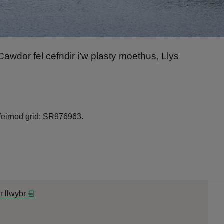
 Cawdor fel cefndir i’w plasty moethus, Llys
feirnod grid: SR976963.
'r llwybr