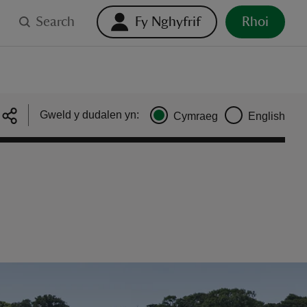
Search
Fy Nghyfrif
Rhoi
Gweld y dudalen yn:
Cymraeg
English