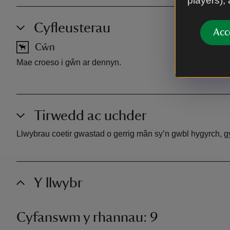
players),
Cyfleusterau
Acc
Cŵn
Mae croeso i gŵn ar dennyn.
Tirwedd ac uchder
Llwybrau coetir gwastad o gerrig mân sy’n gwbl hygyrch, gy
Y llwybr
Cyfanswm y rhannau: 9