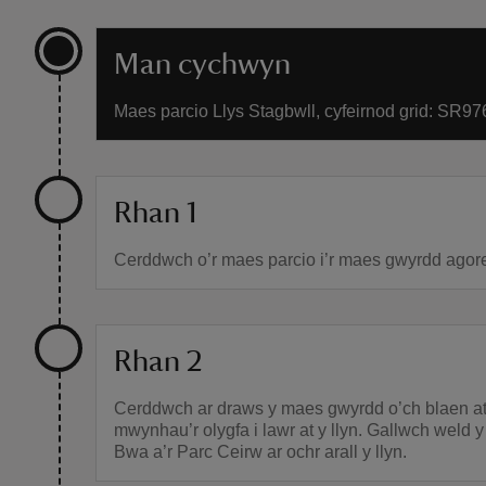
Man cychwyn
Maes parcio Llys Stagbwll, cyfeirnod grid: SR97
Rhan 1
Cerddwch o’r maes parcio i’r maes gwyrdd agor
Rhan 2
Cerddwch ar draws y maes gwyrdd o’ch blaen at 
mwynhau’r olygfa i lawr at y llyn. Gallwch weld 
Bwa a’r Parc Ceirw ar ochr arall y llyn.