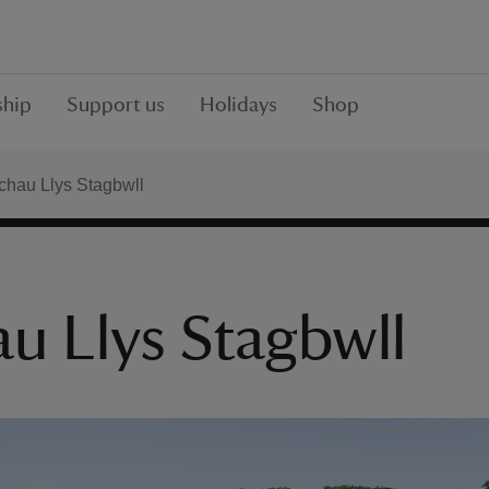
hip
Support us
Holidays
Shop
achau Llys Stagbwll
au Llys Stagbwll