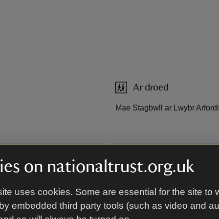
Ar droed
Mae Stagbwll ar Lwybr Arfordi
Ar y ffordd
es on nationaltrust.org.uk
Dilynwch y B4319 Penfro i Sta
ite uses cookies. Some are essential for the site to 
by embedded third party tools (such as video and a