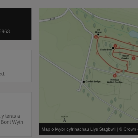
6963.
ed.
y teras a
y Bont Wyth
Map o lwybr cyfrinachau Llys Stagbwll
|
©
Crown 