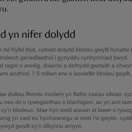
u.
ad yn nifer dolydd
r Ail Ryfel Byd, cafodd dolydd blodau gwyllt hynafol eu
 ymdrech genedlaethol i gynyddu cynhyrchiad bwyd.
 ragor o aredig, draenio a defnydd gwrtaith a chwy
wm aruthrol, 7.5 miliwn erw o laswelltir blodau gwyllt,
e dulliau ffermio modern yn ffafrio caeau silwair, s
au neu dri o rywogaethau o blanhigion, ac yn aml iaw
 sy’n blodeuo. Mae hyn wedi arwain at lawer o ryw
onig yn cael eu hychwanegu at restr i’w gwylio, syd
ywyd gwyllt sy’n dibynnu arnynt.