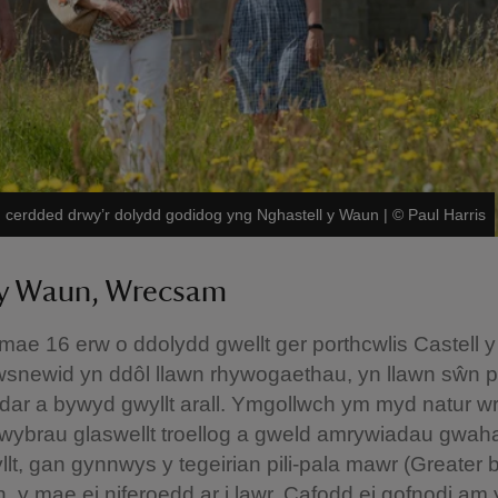
cerdded drwy’r dolydd godidog yng Nghastell y Waun
|
©
Paul Harris
 y Waun, Wrecsam
mae 16 erw o ddolydd gwellt ger porthcwlis Castell
wsnewid yn ddôl llawn rhywogaethau, yn llawn sŵn pil
ar a bywyd gwyllt arall. Ymgollwch ym myd natur wrt
llwybrau glaswellt troellog a gweld amrywiadau gwah
llt, gan gynnwys y tegeirian pili-pala mawr (Greater bu
n, y mae ei niferoedd ar i lawr. Cafodd ei gofnodi am 