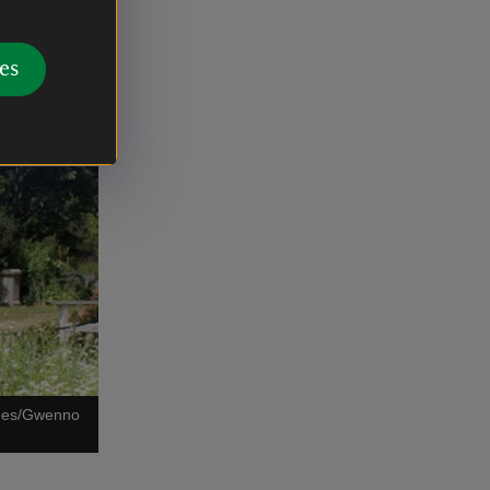
es
ages/Gwenno