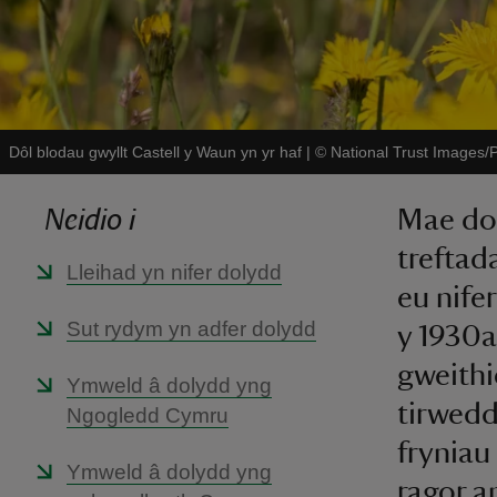
Dôl blodau gwyllt Castell y Waun yn yr haf
|
©
National Trust Images/P
Neidio i
Mae dol
treftad
Lleihad yn nifer dolydd
eu nife
Sut rydym yn adfer dolydd
y 1930a
gweithi
Ymweld â dolydd yng
tirwed
Ngogledd Cymru
fryniau
Ymweld â dolydd yng
ragor a