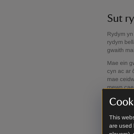
Sut r
Rydym yn r
rydym bel
gwaith mai
Mae ein gw
cyn ac ar ô
mae ceidw
mewn caea
Cooki
Gyda dros 
Nghymru, m
hyn, a dod
This webs
are used 
Ymwel