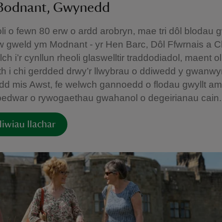
Bodnant, Gwynedd
oli o fewn 80 erw o ardd arobryn, mae tri dôl blodau g
’w gweld ym Modnant - yr Hen Barc, Dôl Ffwrnais a 
ch i’r cynllun rheoli glaswelltir traddodiadol, maent ol
th i chi gerdded drwy’r llwybrau o ddiwedd y gwanwy
edd mis Awst, fe welwch gannoedd o flodau gwyllt am
edwar o rywogaethau gwahanol o degeirianau cain
liwiau llachar