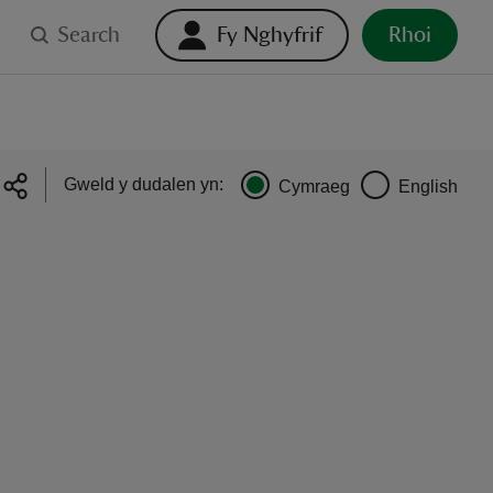
Search
Fy Nghyfrif
Rhoi
Gweld y dudalen yn:
Cymraeg
English