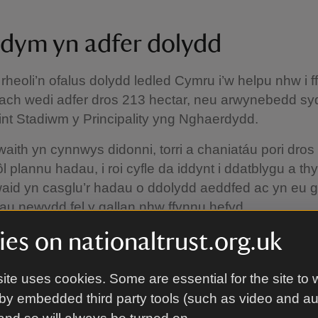
ydym yn adfer dolydd
heoli’n ofalus dolydd ledled Cymru i’w helpu nhw i f
lach wedi adfer dros 213 hectar, neu arwynebedd sy
nt Stadiwm y Principality yng Nghaerdydd.
aith yn cynnwys didonni, torri a chaniatáu pori dros
l plannu hadau, i roi cyfle da iddynt i ddatblygu a th
aid yn casglu’r hadau o ddolydd aeddfed ac yn eu 
u newydd fel y gallan nhw ffynnu hefyd.
es on nationaltrust.org.uk
40 y cant o weddill dolydd blodau gwyllt y DU wedi’u 
ae gennym lu o leoliadau i chi archwilio’r tirweddau
 yn nes at natur.
ite uses cookies. Some are essential for the site to 
by embedded third party tools (such as video and a
d â dolydd yng Ngogledd Cy