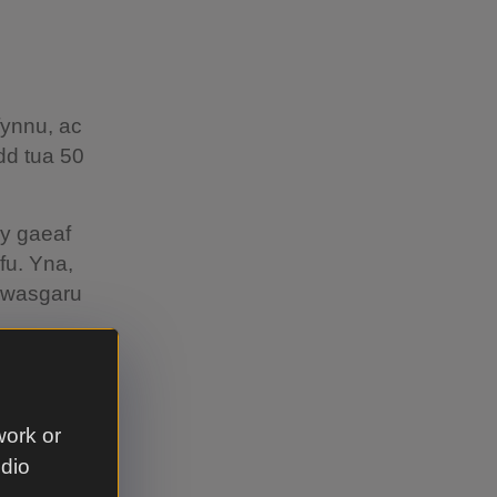
fynnu, ac
dd tua 50
 y gaeaf
yfu. Yna,
gwasgaru
lleoli yng
 naturiol
work or
udio
mru