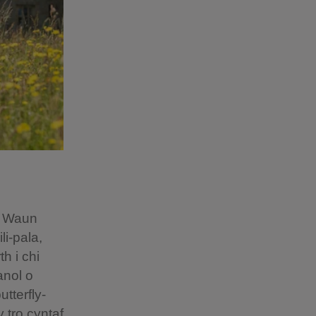
 y Waun
i-pala,
h i chi
anol o
tterfly-
y tro cyntaf