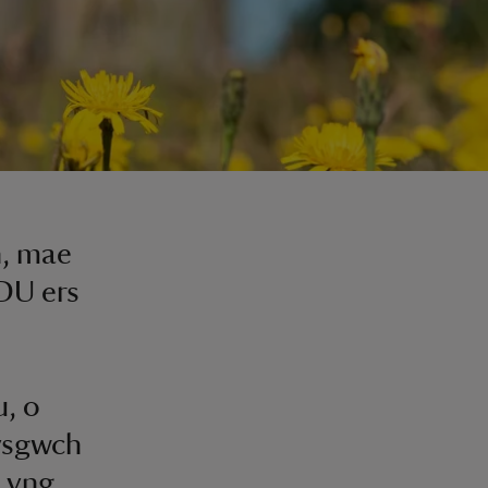
n, mae
 DU ers
, o
Dysgwch
d yng