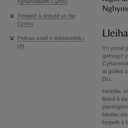
nghanolbarth Cymru
Nghymr
Ymweld â dolydd yn Ne
Cymru
Lleih
Pethau eraill o ddiddordeb i
chi
Yn ystod y
gefnogi’r
Cyfrannodd
at golled s
DU.
Heddiw, ma
lleied â d
planhigion
blodau eic
bygwth y b