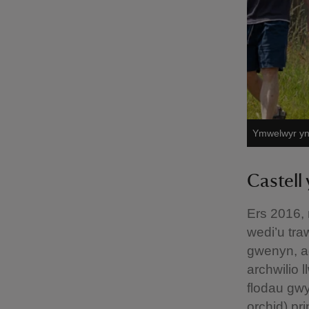
Ymwelwyr yn 
Castell
Ers 2016, 
wedi’u tra
gwenyn, ad
archwilio 
flodau gwy
orchid) pri