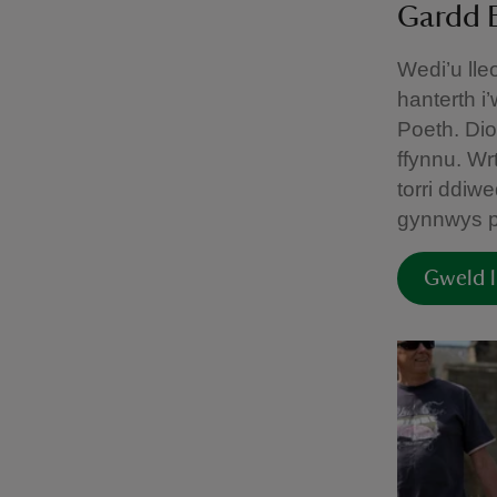
Gardd 
Wedi’u lle
hanterth i
Poeth. Diol
ffynnu. Wr
torri ddiw
gynnwys p
Gweld l