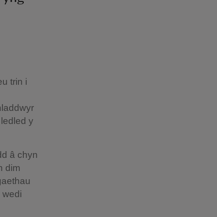
 trin i
nladdwyr
 ledled y
ydd â chyn
n dim
ogaethau
d wedi