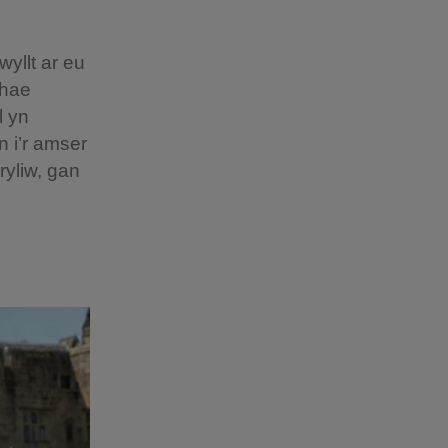
wyllt ar eu
Chae
l yn
n i’r amser
ryliw, gan
.