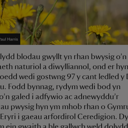
aul Harris
ydd blodau gwyllt yn rhan bwysig o’n
aeth naturiol a diwylliannol, ond er hy
roedd wedi gostwng 97 y cant ledled y
u. Fodd bynnag, rydym wedi bod yn
o’n galed i adfywio ac adnewyddu’r
dau pwysig hyn ym mhob rhan o Gymru
 Eryri i gaeau arfordirol Ceredigion. 
m ein gwaith a ble gallwch weld dolyd