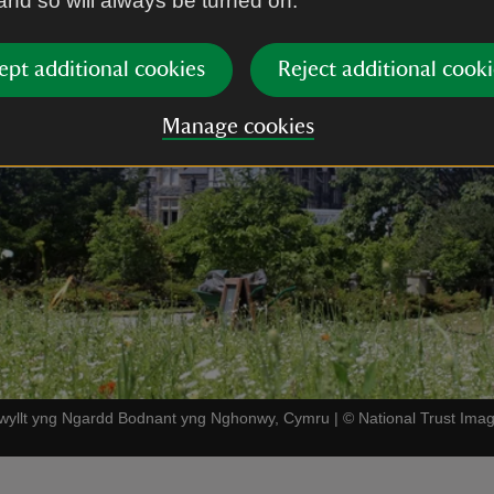
 and so will always be turned on.
ept additional cookies
Reject additional cooki
Manage cookies
gwyllt yng Ngardd Bodnant yng Nghonwy, Cymru
|
©
National Trust Im