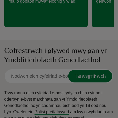
rhai o gopaon mwyaf eiconig y wlad.
geirwon
Cofrestrwch i glywed mwy gan yr
Ymddiriedolaeth Genedlaethol
Tanysgrifiwch
Trwy rannu eich cyfeiriad e-bost rydych chi’n cytuno i
dderbyn e-byst marchnata gan yr Ymddiriedolaeth
Genedlaethol ac yn cadarnhau eich bod yn 18 oed neu
hŷn.
Gweler ein
Polisi preifatrwydd
am fwy o wybdaeth am