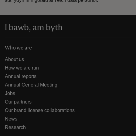
sut rydyn ni’n gofalu am eich data personol.
I bawb, am byth
Who we are
About us
How we are run
Annual reports
Annual General Meeting
Jobs
Our partners
Our brand license collaborations
News
Research