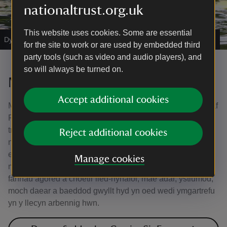
nationaltrust.org.uk
This website uses cookies. Some are essential
Dyfrgi ymysg y lilis dŵr
|
©
National Trust Images / Jim Bebbington
for the site to work or are used by embedded third
party tools (such as video and audio players), and
so will always be turned on.
Morgrug prin y Cymin
Accept additional cookies
Mae'r Cymin yn gartref i un o rywogaethau prinnaf a mwyaf
Prydain o forgrugyn – y morgrugyn coch. Mae eu nythod
trawiadol wedi'u dotio ar draws y tir, ac mae eu gwylio
Reject additional cookies
nhw’n brofiad diddorol dros ben. Efallai bod y Cymin yn
enwog am foneddigeiddrwydd Sioraidd a phicnics, ond
Manage cookies
mae hefyd yn hafan i fywyd gwyllt. Gyda chymysgedd o
fannau agored a choetir lled-hynafol, mae adar, ystlumod,
moch daear a baeddod gwyllt hyd yn oed wedi ymgartrefu
yn y llecyn arbennig hwn.