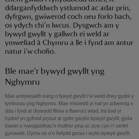
ddarganfyddwch ystlumod ac adar prin,
dyfrgwn, gwiwerod coch neu forlo bach,
os ydych chi’n lwcus. Dysgwch am y
bywyd gwyllt y gallwch ei weld ar
ymweliad â Chymru a lle i fynd am antur
natur i’w chofio.
Ble mae’r bywyd gwyllt yng
Nghymru
Mae amrywiaeth eang o fywyd gwyllt i’w weld drwy gydol y
tymhorau yng Nghymru. Mae misoedd yr haf yn arbennig o
dda i fynd ar drywydd fflora a ffawna’r wlad, tra bod yr
hydref yn gyfnod prysur ar gyfer gwylio bywyd gwyllt, gyda
llawer o rywogaethau’n rhuthro yma ac acw cyn i’r oerfel
gyrraedd. Dyma rai o’n llefydd gorau i wylio bywyd gwyllt.