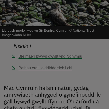
Llo bach morlo llwyd yn Sir Benfro, Cymru
|
©
National Trust
Images/John Miller
reas
-Z
Neidio i
Ble mae’r bywyd gwyllt yng Nghymru
hings
o do
Pethau eraill o ddiddordeb i chi
ace
ypes
Mae Cymru’n hafan i natur, gydag
amrywiaeth anhygoel o gynefinoedd lle
gall bywyd gwyllt ffynnu. O’r arfordir a
chefn gwlad i fynyddoedd uchel, fe