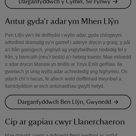
Darganfyddwch y Cymin, Sir Fynwy
Antur gyda’r adar ym Mhen Llŷn
Pen Llŷn yw’r lle delfrydol i wylio adar, gyda chlogwyni
arfordirol dramatig sy’n gartref i aderyn drycin y graig, y pâl
a’r frân goesgoch, ynghyd ag ysglyfaethwyr nodedig fel y
frân, y bwncath (neu’r boda) a’r hebog tramor. Mae miloedd
o adar drycin Manaw yn bridio ar Ynys Enlli gerllaw, lle
gwelwch yr unig wylfa adar achrededig yng Nghymru. Os
ydych chi’n lwcus, fe allech weld dolffiniaid trwynbwl a
llamidyddion ar eich anturiaethau gwyllt hefyd.
Darganfyddwch Ben Llŷn, Gwynedd
Cip ar gapiau cwyr Llanerchaeron
Mae dolydd, coetir a dyfroedd fferm weithiol ac ystâd