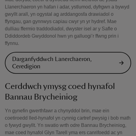
Llanerchaeron yn hafan i adar, ystlumod, dyfrgwn a bywyd
gwyllt arall, yn ogystal ag arddangosfa drawiadol o
ffyngau, gan gynnwys capiau cwyr yn yr hydref. Mae
dulliau ffermio traddodiadol, dwyster isel ar y Safle o
Ddiddordeb Gwyddonol hwn yn galluogi’r ffwng prin i
ffynnu.
Darganfyddwch Lanerchaeron,
Ceredigion
Cerddwch ymysg coed hynafol
Bannau Brycheiniog
Yn gynefin gwerthfawr a chynyddol brin, mae ein
coetiroedd lled-hynafol yn cynnig cartref pwysig i bob math
o fywyd gwyllt. Yn swatio wrth odre Bannau Brycheiniog,
mae coed hynafol Glyn Tarell yma ers canrifoedd ac yn