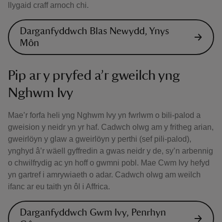
llygaid craff arnoch chi.
Darganfyddwch Blas Newydd, Ynys
Môn
Pip ar y pryfed a’r gweilch yng
Nghwm Ivy
Mae’r forfa heli yng Nghwm Ivy yn fwrlwm o bili-palod a
gweision y neidr yn yr haf. Cadwch olwg am y fritheg arian,
gweirlöyn y glaw a gweirlöyn y perthi (sef pili-palod),
ynghyd â’r wäell gyffredin a gwas neidr y de, sy’n arbennig
o chwilfrydig ac yn hoff o gwmni pobl. Mae Cwm Ivy hefyd
yn gartref i amrywiaeth o adar. Cadwch olwg am weilch
ifanc ar eu taith yn ôl i Affrica.
Darganfyddwch Gwm Ivy, Penrhyn