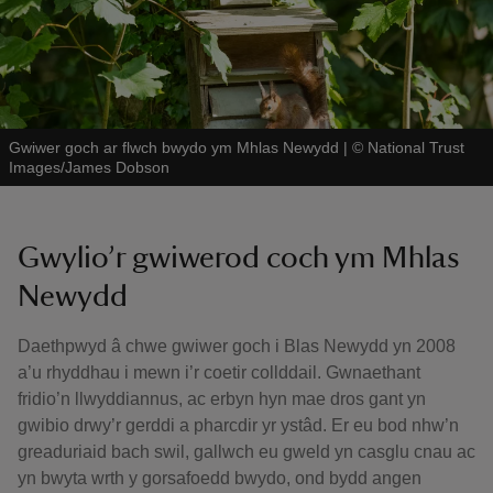
Gwiwer goch ar flwch bwydo ym Mhlas Newydd
|
©
National Trust
Images/James Dobson
Gwylio’r gwiwerod coch ym Mhlas
Newydd
Daethpwyd â chwe gwiwer goch i Blas Newydd yn 2008
a’u rhyddhau i mewn i’r coetir collddail. Gwnaethant
fridio’n llwyddiannus, ac erbyn hyn mae dros gant yn
gwibio drwy’r gerddi a pharcdir yr ystâd. Er eu bod nhw’n
greaduriaid bach swil, gallwch eu gweld yn casglu cnau ac
yn bwyta wrth y gorsafoedd bwydo, ond bydd angen