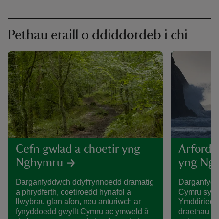
Pethau eraill o ddiddordeb i chi
Cefn gwlad a choetir yng
Arfordi
Nghymru
yng Ng
Darganfyddwch ddyffrynnoedd dramatig
Darganfyddw
a phrydferth, coetiroedd hynafol a
Cymru sy’n 
llwybrau glan afon, neu anturiwch ar
Ymddiriedol
fynyddoedd gwyllt Cymru ac ymweld â
draethau eu