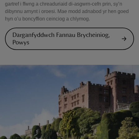
gartref i ffwng a chreaduriaid di-asgwrn-cefn prin, sy’n
dibynnu arnynt i oroesi. Mae modd adnabod yr hen goed
hyn o’u boncyffion ceinciog a chlymog.
Darganfyddwch Fannau Brycheiniog,
Powys