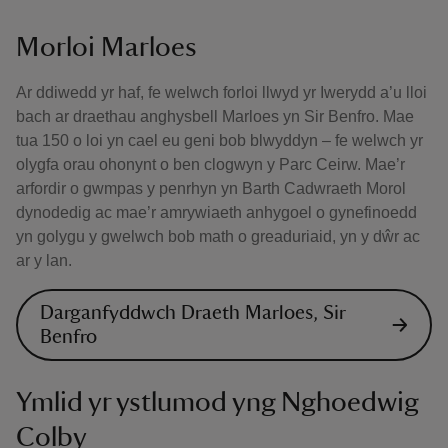
Morloi Marloes
Ar ddiwedd yr haf, fe welwch forloi llwyd yr Iwerydd a’u lloi
bach ar draethau anghysbell Marloes yn Sir Benfro. Mae
tua 150 o loi yn cael eu geni bob blwyddyn – fe welwch yr
olygfa orau ohonynt o ben clogwyn y Parc Ceirw. Mae’r
arfordir o gwmpas y penrhyn yn Barth Cadwraeth Morol
dynodedig ac mae’r amrywiaeth anhygoel o gynefinoedd
yn golygu y gwelwch bob math o greaduriaid, yn y dŵr ac
ar y lan.
Darganfyddwch Draeth Marloes, Sir
Benfro
Ymlid yr ystlumod yng Nghoedwig
Colby