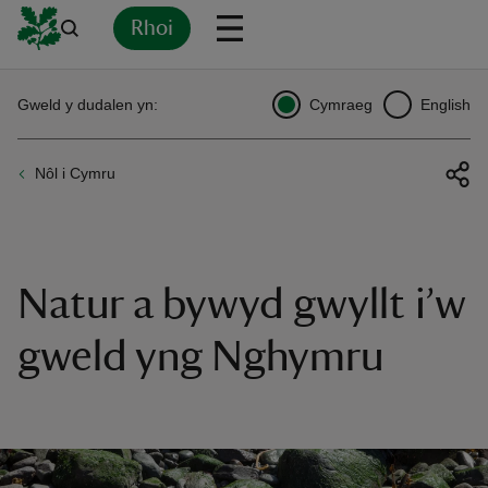
Rhoi
Yn
Back
Back
Back
Yn
Yn
Yn
Yn
Yn
Yn
Gweld y dudalen yn:
Cymraeg
English
l
l
l
l
l
l
l
ver
Nôl i Cymru
n
Natur a bywyd gwyllt i’w
rship
gweld yng Nghymru
rt
ays