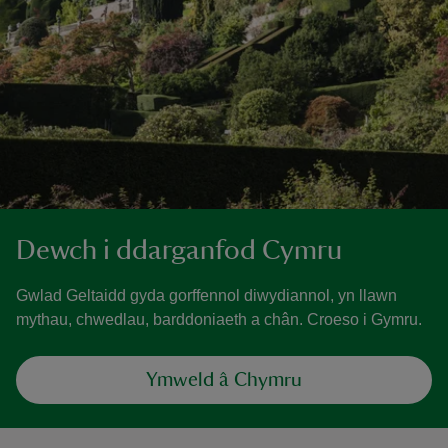
Dewch i ddarganfod Cymru
Gwlad Geltaidd gyda gorffennol diwydiannol, yn llawn
mythau, chwedlau, barddoniaeth a chân. Croeso i Gymru.
Ymweld â Chymru