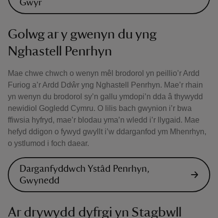
Gŵyr
Golwg ar y gwenyn du yng
Nghastell Penrhyn
Mae chwe chwch o wenyn mêl brodorol yn peillio’r Ardd
Furiog a’r Ardd Ddŵr yng Nghastell Penrhyn. Mae’r rhain
yn wenyn du brodorol sy’n gallu ymdopi’n dda â thywydd
newidiol Gogledd Cymru. O lilis bach gwynion i’r bwa
ffiwsia hyfryd, mae’r blodau yma’n wledd i’r llygaid. Mae
hefyd ddigon o fywyd gwyllt i’w ddarganfod ym Mhenrhyn,
o ystlumod i foch daear.
Darganfyddwch Ystâd Penrhyn,
Gwynedd
Ar drywydd dyfrgi yn Stagbwll