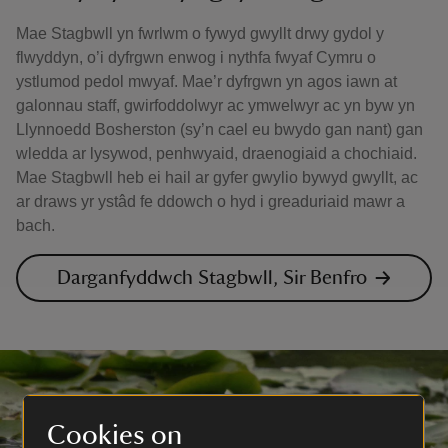
Mae Stagbwll yn fwrlwm o fywyd gwyllt drwy gydol y
flwyddyn, o’i dyfrgwn enwog i nythfa fwyaf Cymru o
ystlumod pedol mwyaf. Mae’r dyfrgwn yn agos iawn at
galonnau staff, gwirfoddolwyr ac ymwelwyr ac yn byw yn
Llynnoedd Bosherston (sy’n cael eu bwydo gan nant) gan
wledda ar lysywod, penhwyaid, draenogiaid a chochiaid.
Mae Stagbwll heb ei hail ar gyfer gwylio bywyd gwyllt, ac
ar draws yr ystâd fe ddowch o hyd i greaduriaid mawr a
bach.
Darganfyddwch Stagbwll, Sir Benfro
Cookies on