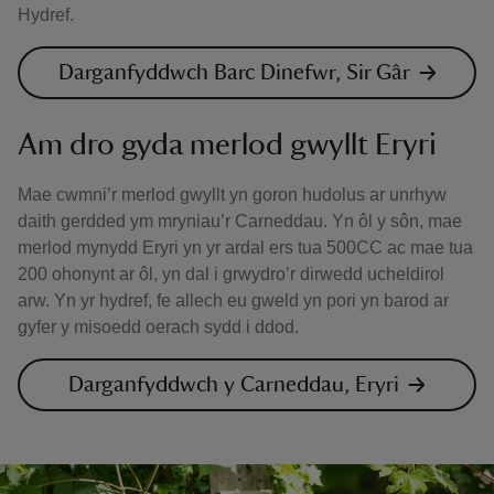
Hydref.
Darganfyddwch Barc Dinefwr, Sir Gâr
Am dro gyda merlod gwyllt Eryri
Mae cwmni’r merlod gwyllt yn goron hudolus ar unrhyw
daith gerdded ym mryniau’r Carneddau. Yn ôl y sôn, mae
merlod mynydd Eryri yn yr ardal ers tua 500CC ac mae tua
200 ohonynt ar ôl, yn dal i grwydro’r dirwedd ucheldirol
arw. Yn yr hydref, fe allech eu gweld yn pori yn barod ar
gyfer y misoedd oerach sydd i ddod.
Darganfyddwch y Carneddau, Eryri