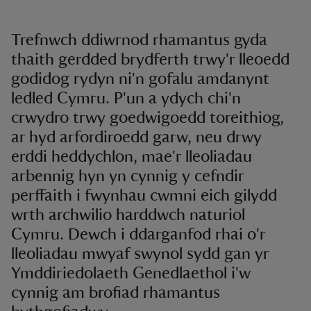
Trefnwch ddiwrnod rhamantus gyda
thaith gerdded brydferth trwy'r lleoedd
godidog rydyn ni'n gofalu amdanynt
ledled Cymru. P'un a ydych chi'n
crwydro trwy goedwigoedd toreithiog,
ar hyd arfordiroedd garw, neu drwy
erddi heddychlon, mae'r lleoliadau
arbennig hyn yn cynnig y cefndir
perffaith i fwynhau cwmni eich gilydd
wrth archwilio harddwch naturiol
Cymru. Dewch i ddarganfod rhai o'r
lleoliadau mwyaf swynol sydd gan yr
Ymddiriedolaeth Genedlaethol i'w
cynnig am brofiad rhamantus