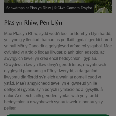
Snowdrops at Plas yn Rhiw
|
©
Clwb Camera Dwyfor
Plas yn Rhiw, Pen Llŷn
Mae Plas yn Rhiw, sydd wedi'i leoli ar Benrhyn Llyn hardd,
yn cynnig y lleoliad rhamantus perffaith gyda'i gerddi hardd
yn null Môr y Canoldir a golygfeydd arfordirol ysgubol. Mae
cyfuniad yr ardd o flodau lliwgar, planhigion egsotig, ac
awyrgylch tawel yn creu encil heddychlon i gyplau.
Crwydrwch law yn llaw drwy'r gerddi teras, mwynhewch
olygfeydd panoramig o Fôr yr Iwerydd, a darganfod
llwybrau diarffordd sy'n eich arwain at gorneli cudd yr
ystâd. Mae'r amgylchedd tawel yn ei gwneud yn lle
delfrydol i gyplau sy'n edrych i ymlacio ac ailgysylltu â
natur. Ar ôl eich taith gerdded, ymlaciwch yn yr ardd
heddychlon a mwynhewch synau tawelu'r tonnau yn y
pellter.