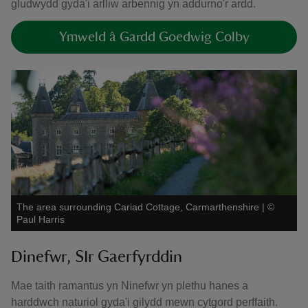
gludwydd gyda'i arlliw arbennig yn addurno'r ardd.
Ymweld â Gardd Goedwig Colby
The area surrounding Cariad Cottage, Carmarthenshire
|
©
Paul Harris
Dinefwr, SIr Gaerfyrddin
Mae taith ramantus yn Ninefwr yn plethu hanes a
harddwch naturiol gyda'i gilydd mewn cytgord perffaith.