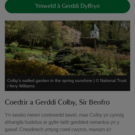
Ymweld â Gerddi Dyffryn
Colby's walled garden in the spring sunshine
|
©
National Trust
/ Amy Williams
Coedtir a Gerddi Colby, Sir Benfro
Yn swatio mewn coetiroedd tawel, mae Colby yn cynnig
dihangfa hudolus ar gyfer taith gerdded ramantus yn y
gaeaf. Crwydrwch ymysg coed cwyros, masarn a'r