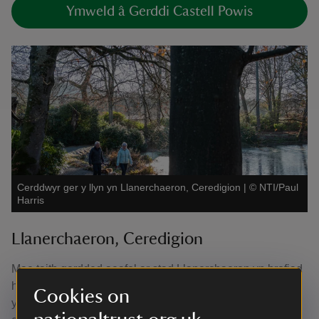
Ymweld â Gerddi Castell Powis
Cerddwyr ger y llyn yn Llanerchaeron, Ceredigion
|
©
NTI/Paul
Harris
Llanerchaeron, Ceredigion
Mae taith gerdded aeafol ar stad Llanerchaeron yn brofiad
hudolus. Mae'r Fila Sioraidd, parcdir rhewllyd, a llyn tawel
Cookies on
yn creu lleoliad tawel ar gyfer taith ramantus. P'un a ydych