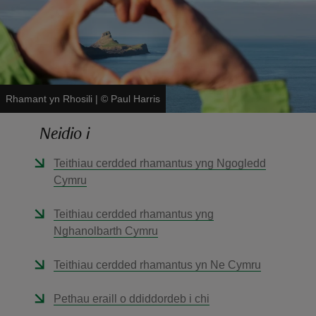
Rhamant yn Rhosili
|
©
Paul Harris
reas
-Z
Neidio i
Teithiau cerdded rhamantus yng Ngogledd
hings
Cymru
o do
Teithiau cerdded rhamantus yng
ace
Nghanolbarth Cymru
ypes
Teithiau cerdded rhamantus yn Ne Cymru
Pethau eraill o ddiddordeb i chi