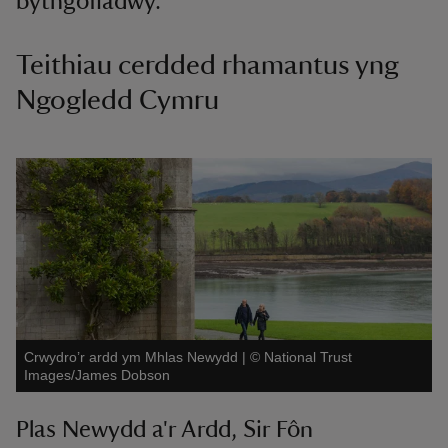
bythgofiadwy.
Teithiau cerdded rhamantus yng
Ngogledd Cymru
Crwydro’r ardd ym Mhlas Newydd
|
©
National Trust
Images/James Dobson
Plas Newydd a'r Ardd, Sir Fôn