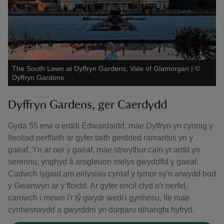
The South Lawn at Dyffryn Gardens, Vale of Glamorgan
|
©
Dyffryn Gardens
Dyffryn Gardens, ger Caerdydd
Gyda 55 erw o erddi Edwardaidd, mae Dyffryn yn cynnig y
lleoliad perffaith ar gyfer taith gerdded ramantus yn y
gaeaf. Yn ar oer y gaeaf, mae strwythur cain yr ardd yn
serennu, ynghyd â arogleuon melys gwyddfid y gaeaf.
Cadwch lygaid am eirlysiau cyntaf y tymor sy'n arwydd bod
y Gwanwyn ar y ffordd. Ar gyfer encil clyd o'r oerfel,
camwch i mewn i'r tŷ gwydr wedi'i gynhesu, lle mae
cynhesrwydd a gwyrddni yn darparu dihangfa hyfryd.