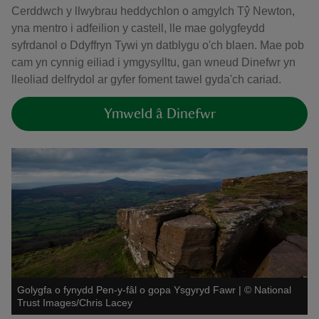
Cerddwch y llwybrau heddychlon o amgylch Tŷ Newton,
yna mentro i adfeilion y castell, lle mae golygfeydd
syfrdanol o Ddyffryn Tywi yn datblygu o'ch blaen. Mae pob
cam yn cynnig eiliad i ymgysylltu, gan wneud Dinefwr yn
lleoliad delfrydol ar gyfer foment tawel gyda'ch cariad.
Ymweld â Dinefwr
Golygfa o fynydd Pen-y-fâl o gopa Ysgyryd Fawr
|
©
National
Trust Images/Chris Lacey