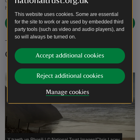
nationaltrust.org.uk
chi'n crwydro law yn llaw neu'n edmygu'r bensaernïaeth
hanesyddol, mae'n ddihangfa glyd berffaith ym myd natur.
This website uses cookies. Some are essential
for the site to work or are used by embedded third
Ymweld ag Ystâd Llanerchaeron
party tools (such as video and audio players), and
so will always be turned on.
Teithiau cerdded rhamantus yn Ne
Cymru
Accept additional cookies
Reject additional cookies
Manage cookies
Y traeth yn Rhosili
|
©
National Trust Images/Chris Lacey