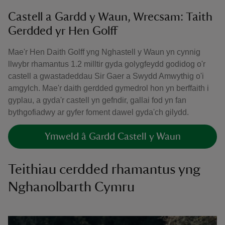
Castell a Gardd y Waun, Wrecsam: Taith
Gerdded yr Hen Golff
Mae'r Hen Daith Golff yng Nghastell y Waun yn cynnig
llwybr rhamantus 1.2 milltir gyda golygfeydd godidog o'r
castell a gwastadeddau Sir Gaer a Swydd Amwythig o'i
amgylch. Mae'r daith gerdded gymedrol hon yn berffaith i
gyplau, a gyda'r castell yn gefndir, gallai fod yn fan
bythgofiadwy ar gyfer foment dawel gyda'ch gilydd.
Ymweld â Gardd Castell y Waun
Teithiau cerdded rhamantus yng
Nghanolbarth Cymru