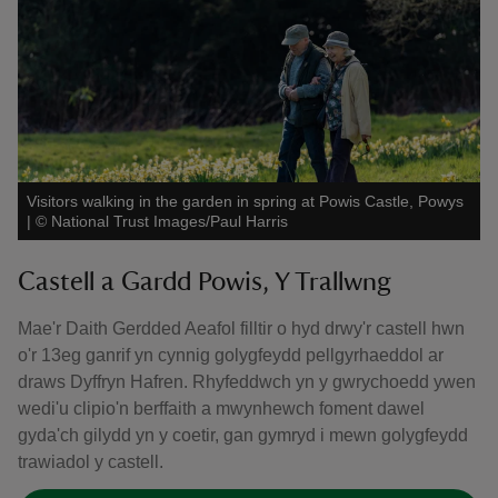
Visitors walking in the garden in spring at Powis Castle, Powys
|
©
National Trust Images/Paul Harris
Castell a Gardd Powis, Y Trallwng
Mae'r Daith Gerdded Aeafol filltir o hyd drwy'r castell hwn
o'r 13eg ganrif yn cynnig golygfeydd pellgyrhaeddol ar
draws Dyffryn Hafren. Rhyfeddwch yn y gwrychoedd ywen
wedi'u clipio'n berffaith a mwynhewch foment dawel
gyda'ch gilydd yn y coetir, gan gymryd i mewn golygfeydd
trawiadol y castell.