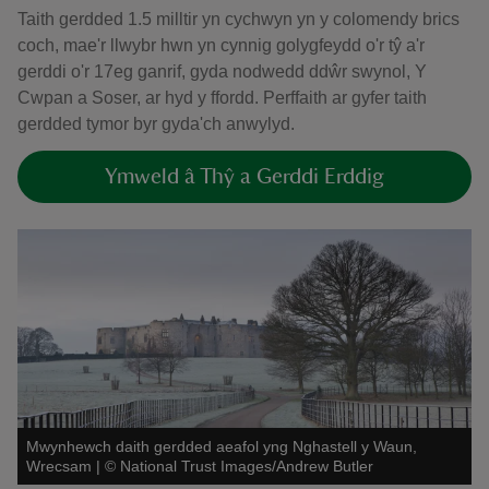
Taith gerdded 1.5 milltir yn cychwyn yn y colomendy brics
coch, mae'r llwybr hwn yn cynnig golygfeydd o'r tŷ a'r
gerddi o'r 17eg ganrif, gyda nodwedd ddŵr swynol, Y
Cwpan a Soser, ar hyd y ffordd. Perffaith ar gyfer taith
gerdded tymor byr gyda'ch anwylyd.
Ymweld â Thŷ a Gerddi Erddig
Mwynhewch daith gerdded aeafol yng Nghastell y Waun,
Wrecsam
|
©
National Trust Images/Andrew Butler