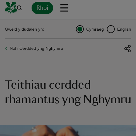
Rhoi
Yn
Back
Back
Back
Yn
Yn
Yn
Yn
Yn
Yn
Gweld y dudalen yn:
Cymraeg
English
l
l
l
l
l
l
l
ver
Nôl i Cerdded yng Nghymru
n
Teithiau cerdded
rship
rhamantus yng Nghymru
rt
ays