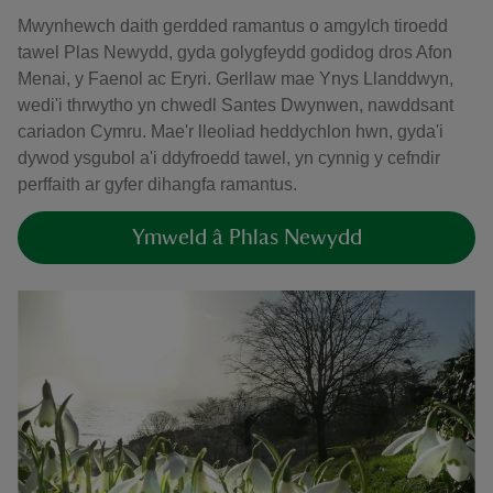
Mwynhewch daith gerdded ramantus o amgylch tiroedd
tawel Plas Newydd, gyda golygfeydd godidog dros Afon
Menai, y Faenol ac Eryri. Gerllaw mae Ynys Llanddwyn,
wedi'i thrwytho yn chwedl Santes Dwynwen, nawddsant
cariadon Cymru. Mae'r lleoliad heddychlon hwn, gyda'i
dywod ysgubol a'i ddyfroedd tawel, yn cynnig y cefndir
perffaith ar gyfer dihangfa ramantus.
Ymweld â Phlas Newydd