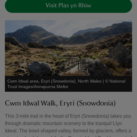
Visit Plas yn Rhiw
Cwm Idwal area, Eryri (Snowdonia), North Wales
|
©
National
Trust Images/Annapurna Mellor
Cwm Idwal Walk, Eryri (Snowdonia)
This 3-mile trail in the heart of Eryri (Snowdonia) takes you
through dramatic mountain scenery to the tranquil Llyn
Idwal. The bowl-shaped valley, formed by glaciers, offers a