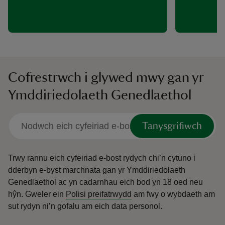
Cofrestrwch i glywed mwy gan yr
Ymddiriedolaeth Genedlaethol
Tanysgrifiwch
Trwy rannu eich cyfeiriad e-bost rydych chi’n cytuno i
dderbyn e-byst marchnata gan yr Ymddiriedolaeth
Genedlaethol ac yn cadarnhau eich bod yn 18 oed neu
hŷn.
Gweler ein
Polisi preifatrwydd
am fwy o wybdaeth am
sut rydyn ni’n gofalu am eich data personol.