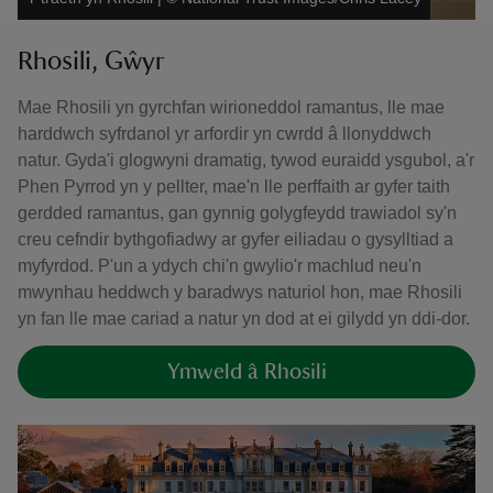
Rhosili, Gŵyr
Mae Rhosili yn gyrchfan wirioneddol ramantus, lle mae
harddwch syfrdanol yr arfordir yn cwrdd â llonyddwch
natur. Gyda'i glogwyni dramatig, tywod euraidd ysgubol, a'r
Phen Pyrrod yn y pellter, mae'n lle perffaith ar gyfer taith
gerdded ramantus, gan gynnig golygfeydd trawiadol sy'n
creu cefndir bythgofiadwy ar gyfer eiliadau o gysylltiad a
myfyrdod. P'un a ydych chi'n gwylio'r machlud neu'n
mwynhau heddwch y baradwys naturiol hon, mae Rhosili
yn fan lle mae cariad a natur yn dod at ei gilydd yn ddi-dor.
Ymweld â Rhosili