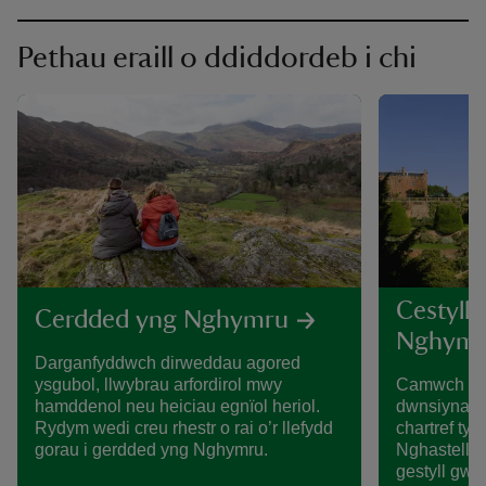
Pethau eraill o ddiddordeb i chi
Cestyll 
Cerdded yng Nghymru
Nghymr
Darganfyddwch dirweddau agored
ysgubol, llwybrau arfordirol mwy
Camwch i m
hamddenol neu heiciau egnïol heriol.
dwnsiynau 
Rydym wedi creu rhestr o rai o’r llefydd
chartref ty
gorau i gerdded yng Nghymru.
Nghastell P
gestyll gwy