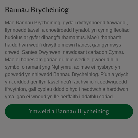
Bannau Brycheiniog
Mae Bannau Brycheiniog, gyda'i dyffrynnoedd trawiadol,
llynnoedd tawel, a choetiroedd hynafol, yn cynnig lleoliad
hudolus ar gyfer dihangfa rhamantus. Mae'r rhanbarth
hardd hwn wedi'i drwytho mewn hanes, gan gynnwys
chwedl Santes Dwynwen, nawddsant cariadon Cymru.
Mae ei hanes am gariad di-ildio wedi ei gwneud hi'n
symbol o ramant yng Nghymru, ac mae ei hysbryd yn
gorwedd yn nhirwedd Bannau Brycheiniog. P'un a ydych
yn cerdded ger llyn tawel neu'n archwilio'r coedwigoedd
ffrwythlon, gall cyplau ddod o hyd i heddwch a harddwch
yma, gan ei wneud yn lle perffaith i ddathlu cariad.
Ymweld a Bannau Brycheiniog