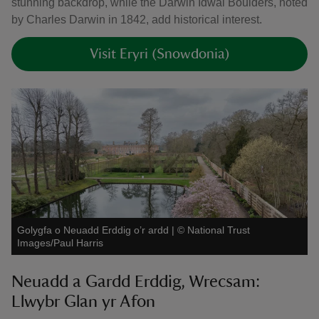
stunning backdrop, while the Darwin Idwal Boulders, noted
by Charles Darwin in 1842, add historical interest.
Visit Eryri (Snowdonia)
Golygfa o Neuadd Erddig o’r ardd
|
©
National Trust
Images/Paul Harris
Neuadd a Gardd Erddig, Wrecsam:
Llwybr Glan yr Afon